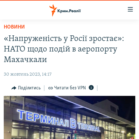
Доступність
посилання
Перейти
НОВИНИ
до
НОВИНИ
«Напруженість у Росії зростає»:
основного
ВОДА.КРИМ
матеріалу
НАТО щодо подій в аеропорту
ВІДЕО ТА ФОТО
Перейти
Махачкали
до
ПОЛІТИКА
основної
30 жовтень 2023, 14:17
БЛОГИ
навігації
Перейти
Поділитись
Читати без VPN
ПОГЛЯД
до
ІНТЕРВ'Ю
пошуку
ВСЕ ЗА ДЕНЬ
СПЕЦПРОЕКТИ
ЯК ОБІЙТИ БЛОКУВАННЯ
ДЕПОРТАЦІЯ