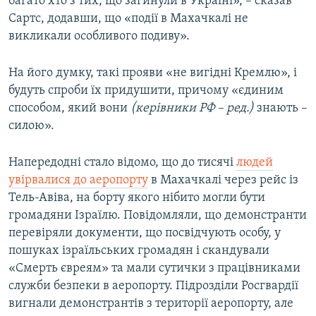
багато хто з тих, що загинули в Україні», – сказав
Сартс, додавши, що «події в Махачкалі не
викликали особливого подиву».
На його думку, такі прояви «не вигідні Кремлю», і
будуть спроби їх придушити, причому «єдиним
способом, який вони
(керівники РФ – ред.)
знають –
силою».
Напередодні стало відомо, що до тисячі
людей
увірвалися до аеропорту
в Махачкалі через рейс із
Тель-Авіва, на борту якого нібито могли бути
громадяни Ізраїлю. Повідомляли, що демонстранти
перевіряли документи, що посвідчують особу, у
пошуках ізраїльських громадян і скандували
«Смерть євреям» та мали сутички з працівниками
служби безпеки в аеропорту. Підрозділи Росгвардії
вигнали демонстрантів з території аеропорту, але