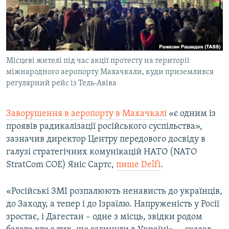
ВІДЕОУРОКИ «ELIFBE»
Русский
СВІДЧЕННЯ ОКУПАЦІЇ
Qırımtatar
УКРАЇНСЬКА ПРОБЛЕМА КРИМУ
Місцеві жителі під час акції протесту на території
ДОЛУЧАЙСЯ!
ІНФОГРАФІКА
міжнародного аеропорту Махачкали, куди приземлився
регулярний рейс із Тель-Авіва
Усі сайти RFE/RL
Заворушення в аеропорту в Махачкалі
«є одним із
проявів радикалізації російського суспільства»,
зазначив директор Центру передового досвіду в
галузі стратегічних комунікацій НАТО (NATO
StratCom COE) Яніс Сартс,
пише Delfi
.
«Російські ЗМІ розпалюють ненависть до українців,
до Заходу, а тепер і до Ізраїлю. Напруженість у Росії
зростає, і Дагестан – одне з місць, звідки родом