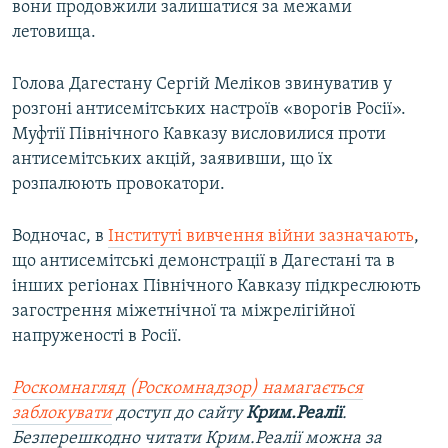
вони продовжили залишатися за межами
летовища.
Голова Дагестану Сергій Меліков звинуватив у
розгоні антисемітських настроїв «ворогів Росії».
Муфтії Північного Кавказу висловилися проти
антисемітських акцій, заявивши, що їх
розпалюють провокатори.
Водночас, в
Інституті вивчення війни зазначають
,
що антисемітські демонстрації в Дагестані та в
інших регіонах Північного Кавказу підкреслюють
загострення міжетнічної та міжрелігійної
напруженості в Росії.
Роскомнагляд (Роскомнадзор) намагається
заблокувати
доступ до сайту
Крим.Реалії
.
Безперешкодно читати Крим.Реалії можна за