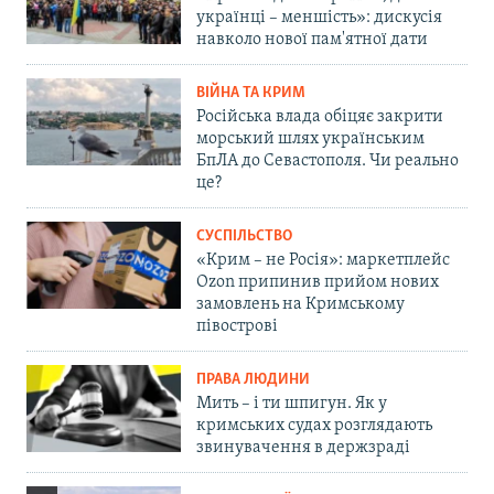
українці – меншість»: дискусія
навколо нової пам'ятної дати
ВІЙНА ТА КРИМ
Російська влада обіцяє закрити
морський шлях українським
БпЛА до Севастополя. Чи реально
це?
СУСПІЛЬСТВО
«Крим – не Росія»: маркетплейс
Ozon припинив прийом нових
замовлень на Кримському
півострові
ПРАВА ЛЮДИНИ
Мить – і ти шпигун. Як у
кримських судах розглядають
звинувачення в держзраді