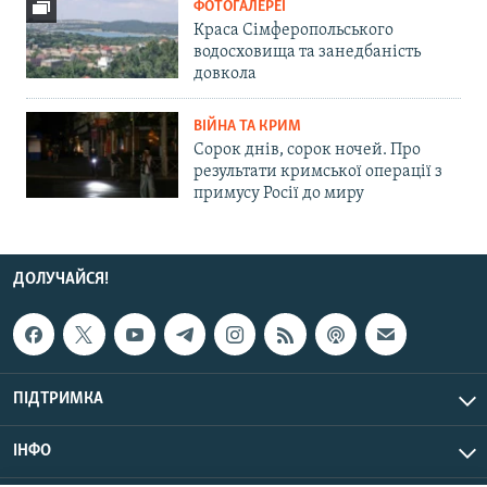
ФОТОГАЛЕРЕЇ
Краса Сімферопольського
водосховища та занедбаність
довкола
ВІЙНА ТА КРИМ
Сорок днів, сорок ночей. Про
результати кримської операції з
примусу Росії до миру
ДОЛУЧАЙСЯ!
ПІДТРИМКА
ІНФО