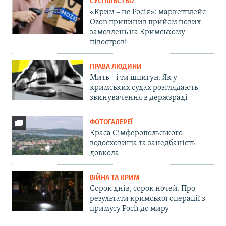
СУСПІЛЬСТВО
«Крим – не Росія»: маркетплейс
Ozon припинив прийом нових
замовлень на Кримському
півострові
ПРАВА ЛЮДИНИ
Мить – і ти шпигун. Як у
кримських судах розглядають
звинувачення в держзраді
ФОТОГАЛЕРЕЇ
Краса Сімферопольського
водосховища та занедбаність
довкола
ВІЙНА ТА КРИМ
Сорок днів, сорок ночей. Про
результати кримської операції з
примусу Росії до миру