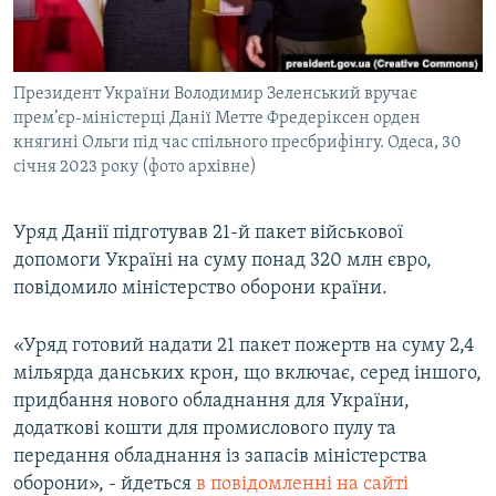
ВІДЕОУРОКИ «ELIFBE»
Русский
СВІДЧЕННЯ ОКУПАЦІЇ
Qırımtatar
Президент України Володимир Зеленський вручає
УКРАЇНСЬКА ПРОБЛЕМА КРИМУ
прем’єр-міністерці Данії Метте Фредеріксен орден
ДОЛУЧАЙСЯ!
ІНФОГРАФІКА
княгині Ольги під час спільного пресбрифінгу. Одеса, 30
січня 2023 року (фото архівне)
Уряд Данії підготував 21-й пакет військової
Усі сайти RFE/RL
допомоги Україні на суму понад 320 млн євро,
повідомило міністерство оборони країни.
«Уряд готовий надати 21 пакет пожертв на суму 2,4
мільярда данських крон, що включає, серед іншого,
придбання нового обладнання для України,
додаткові кошти для промислового пулу та
передання обладнання із запасів міністерства
оборони», - йдеться
в повідомленні на сайті