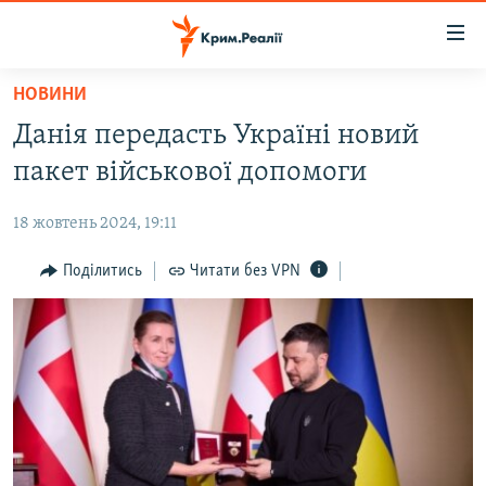
Доступність
посилання
Перейти
НОВИНИ
до
НОВИНИ
Данія передасть Україні новий
основного
ВОДА.КРИМ
матеріалу
пакет військової допомоги
ВІДЕО ТА ФОТО
Перейти
до
18 жовтень 2024, 19:11
ПОЛІТИКА
основної
БЛОГИ
Поділитись
Читати без VPN
навігації
Перейти
ПОГЛЯД
до
ІНТЕРВ'Ю
пошуку
ВСЕ ЗА ДЕНЬ
СПЕЦПРОЕКТИ
ЯК ОБІЙТИ БЛОКУВАННЯ
ДЕПОРТАЦІЯ