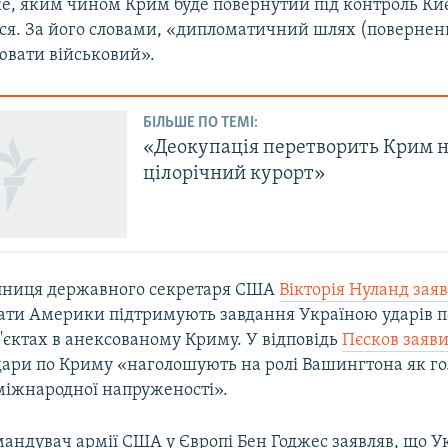
е, яким чином Крим буде повернутий під контроль Киє
ься. За його словами, «дипломатичний шлях (поверне
вати військовий».
БІЛЬШЕ ПО ТЕМІ:
«Деокупація перетворить Крим 
цілорічний курорт»
пниця державного секретаря США
Вікторія Нуланд зая
ати Америки підтримують завдання Україною ударів п
'єктах в анексованому Криму. У відповідь
Пєсков заяв
дари по Криму «наголошують на ролі Вашингтона як г
міжнародної напруженості».
андувач армії США у Європі Бен Годжес заявляв, що У