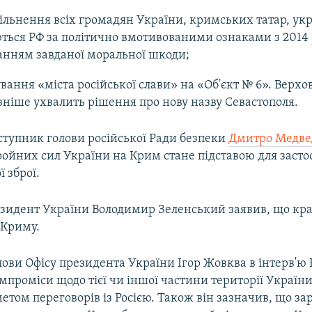
ільнення всіх громадян України, кримських татар, укра
ться РФ за політично вмотивованими ознаками з 2014 
анням завданої моральної шкоди;
ання «міста російської слави» на «Об'єкт № 6». Верхо
зніше ухвалить рішення про нову назву Севастополя.
ступник голови російської Ради безпеки
Дмитро Медве
ройних сил України на Крим стане підставою для заст
ї зброї.
езидент України Володимир Зеленський заявив, що краї
 Криму.
ови Офісу президента України Ігор Жовква в інтерв'ю 
мпроміси щодо тієї чи іншої частини території України
етом переговорів із Росією. Також він зазначив, що зар