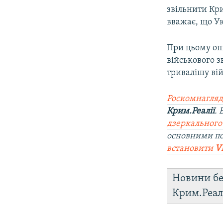
звільнити Кри
вважає, що Ук
При цьому оп
військового 
тривалішу ві
Роскомнагляд
Крим.Реалії
.
дзеркального
основними п
встановити
V
Новини бе
Крим.Реал