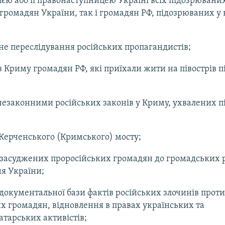
ією або її правонаступницею Україні всіх підозрюваних
громадян України, так і громадян РФ, підозрюваних у 
е переслідування російських пропагандистів;
з Криму громадян РФ, які приїхали жити на півострів п
езаконними російських законів у Криму, ухвалених п
Керченського (Кримського) мосту;
засуджених проросійських громадян до громадських р
я України;
документальної бази фактів російських злочинів проти
х громадян, відновлення в правах українських та
тарських активістів;