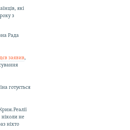
їнців, які
року з
вна Рада
дєв заявив
,
осування
на готується
Крим.Реалії
 ніколи не
аз ніхто