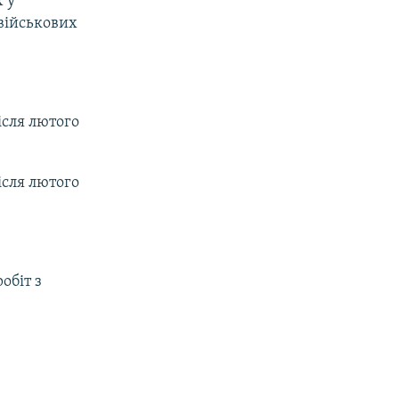
 у
військових
ісля лютого
ісля лютого
обіт з