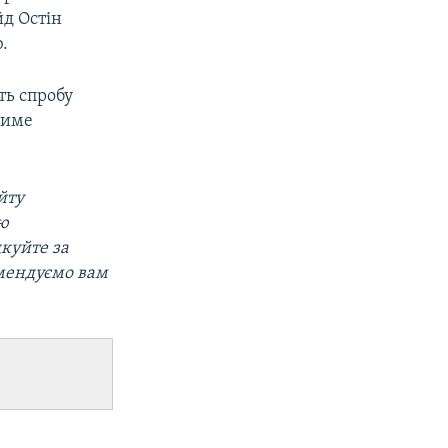
йд Остін
.
ть спробу
тиме
йту
ою
дкуйте за
мендуємо вам