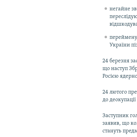
негайне зв
переслідую
відшкодув
перейменув
України пі
24 березня за
що наступ Зб
Росією ядерно
24 лютого пр
до деокупації
Заступник гол
заявив, що ко
стануть предм