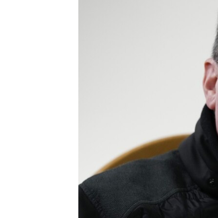
ВІДЕОУРОКИ «ELIFBE»
СВІДЧЕННЯ ОКУПАЦІЇ
УКРАЇНСЬКА ПРОБЛЕМА КРИМУ
ІНФОГРАФІКА