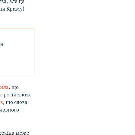
ва, але це
ння Криму)
на
вила
, що
о російських
ив
, що слова
оловного
країна може