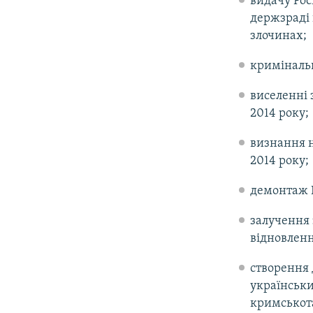
видачу Рос
держзраді 
злочинах;
кримінальн
виселенні 
2014 року;
визнання н
2014 року;
демонтаж 
залучення 
відновленн
створення 
українськи
кримськота