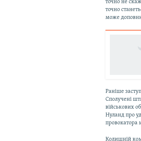
точно не скаж
точно станет
може доповню
Раніше засту
Сполучені шт
військових об
Нуланд про у
провокатора 
Колишній ком