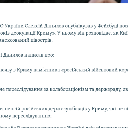
 України Олексій Данилов опублікував у Фейсбуці пос
оків деокупації Криму». У ньому він розповідає, як Киї
анексований півострів.
і Данилов написав про:
ояву в Криму пам'ятника «російський військовий кор
е переслідування за колабораціонізм та держзраду, л
я пенсій російських держслужбовців у Криму, які не п
ному переслідуванню;