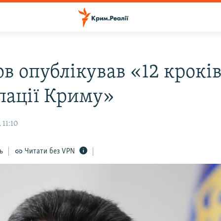
в опублікував «12 крокі
пації Криму»
 11:10
ь
Читати без VPN