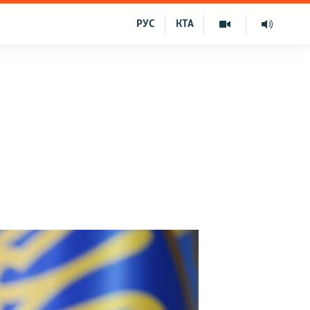
РУС
КТА
в