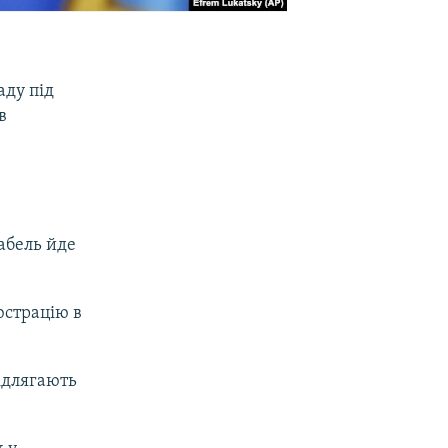
аду під
в
абель йде
юстрацію в
ідлягають