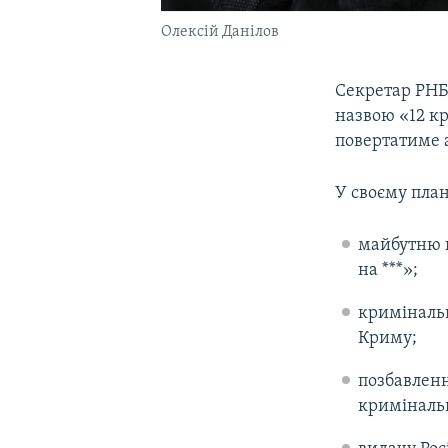
Олексій Данілов
Секретар РНБО
назвою «12 кр
повертатиме 
У своєму план
майбутню п
на ***»;
кримінальн
Криму;
позбавленн
криміналь