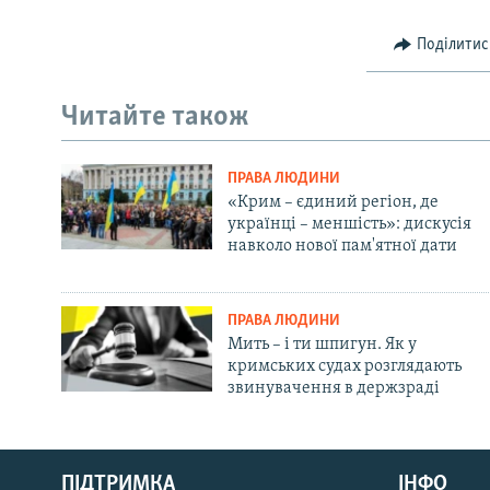
Поділитис
Читайте також
ПРАВА ЛЮДИНИ
«Крим – єдиний регіон, де
українці – меншість»: дискусія
навколо нової пам'ятної дати
ПРАВА ЛЮДИНИ
Мить – і ти шпигун. Як у
кримських судах розглядають
звинувачення в держзраді
Русский
ПІДТРИМКА
ІНФО
Qırımtatar