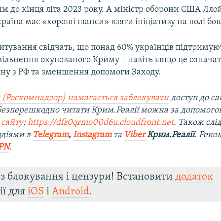
м до кінця літа 2023 року. А міністр оборони США Лло
раїна має «хороші шанси» взяти ініціативу на полі бою
итування свідчать, що понад 60% українців підтримую
звільнення окупованого Криму – навіть якщо це означа
йну з РФ та зменшення допомоги Заходу.
 (Роскомнадзор) намагається заблокувати
доступ до са
 Безперешкодно читати Крим.Реалії можна за допомог
 сайту
:
https://dfs0qrmo00d6u.cloudfront.net
. Також слі
одіями в
Telegram
,
Instagram
та
Viber
Крим.Реалії
. Ре
ко
PN
.
з блокування і цензури! Встановити
додаток
ії для
iOS
і
Android
.