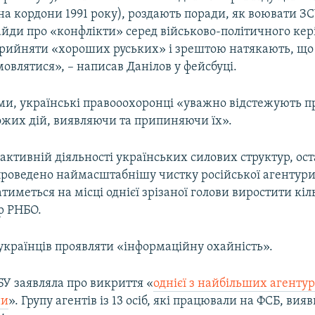
на кордони 1991 року), роздають поради, як воювати З
айди про «конфлікти» серед військово-політичного кер
рийняти «хороших руських» і зрештою натякають, що 
овлятися», – написав Данілов у фейсбуці.
ами, українські правооохоронці «уважно відстежують п
ожих дій, виявляючи та припиняючи їх».
активній діяльності українських силових структур, ос
роведено наймасштабнішу чистку російської агентури. 
тиметься на місці однієї зрізаної голови виростити кіл
р РНБО.
українців проявляти «інформаційну охайність».
У заявляла про викриття «
однієї з найбільших агент
ни
». Групу агентів із 13 осіб, які працювали на ФСБ, вия