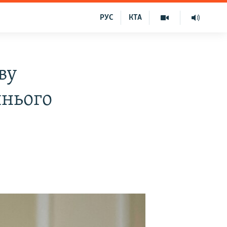
РУС
КТА
ву
шнього