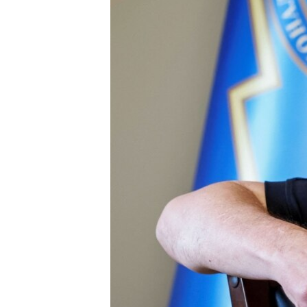
ВІДЕОУРОКИ «ELIFBE»
СВІДЧЕННЯ ОКУПАЦІЇ
УКРАЇНСЬКА ПРОБЛЕМА КРИМУ
ІНФОГРАФІКА