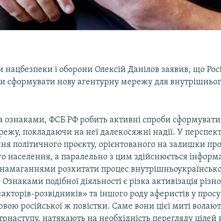
 нацбезпеки і оборони Олексій Данілов заявив, що Рос
би сформувати нову агентурну мережу для внутрішньог
ма ознаками, ФСБ РФ робить активні спроби сформувати
ежу, покладаючи на неї далекосяжні надії. У перспект
ння політичного проєкту, орієнтованого на залишки пр
о населення, а паралельно з цим здійснюється інформ
з намаганнями розхитати процес внутрішньоукраїнсько
ї. Ознаками подібної діяльності є різка активізація різ
«акторів-розвідників» та іншого роду аферистів у прос
вою російської ж повістки. Саме вони цієї миті волают
рнаступу, натякають на необхідність перегляду цілей в