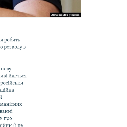
ія робить
о розколу в
 нову
иві йдеться
оросійськи
аційна
ї
номанітних
уванні
ь про
ійни (і це