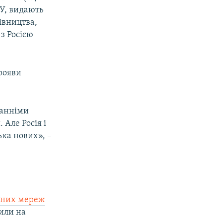
СУ, видають
івництва,
з Росією
рояви
танніми
Але Росія і
ька нових», –
урних мереж
вили на