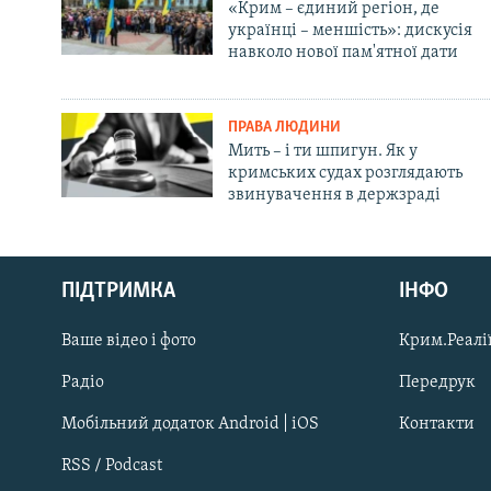
«Крим – єдиний регіон, де
українці – меншість»: дискусія
навколо нової пам'ятної дати
ПРАВА ЛЮДИНИ
Мить – і ти шпигун. Як у
кримських судах розглядають
звинувачення в держзраді
Русский
ПІДТРИМКА
ІНФО
Qırımtatar
Ваше відео і фото
Крим.Реалії
ДОЛУЧАЙСЯ!
Радіо
Передрук
Мобільний додаток Android | iOS
Контакти
RSS / Podcast