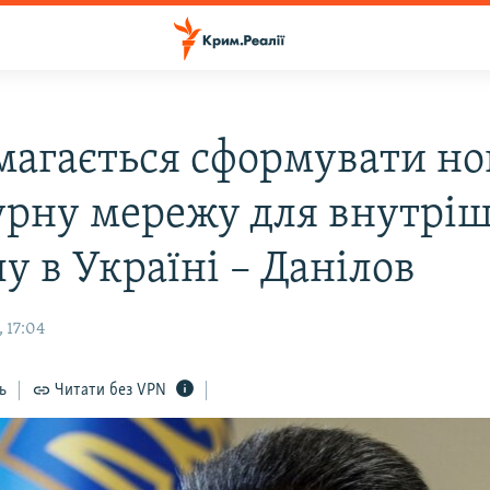
магається сформувати но
урну мережу для внутрі
у в Україні – Данілов
 17:04
ь
Читати без VPN