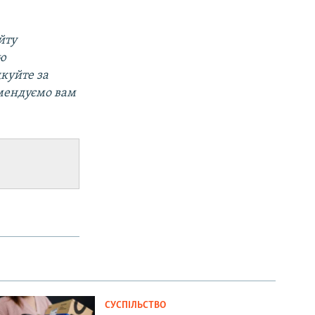
йту
ою
дкуйте за
омендуємо вам
СУСПІЛЬСТВО