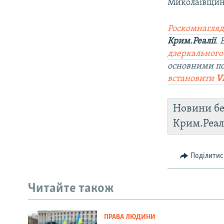
Миколаївщин
Роскомнагляд
Крим.Реалії
.
дзеркального
основними по
встановити
V
Новини бе
Крим.Реал
Поділитис
Читайте також
ПРАВА ЛЮДИНИ