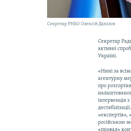
Секретар РНБО Олексій Данілов
Секретар Ради
активні спро
Україні.
«Нині за всі
агентурну мер
про розгорта
налаштованог
інтервенція 
дестабілізаці
«експертів», 
російською мо
«провал» конт