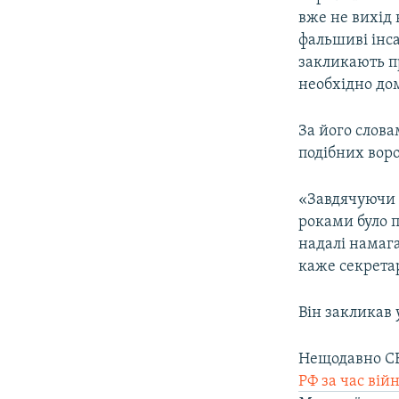
вже не вихід 
фальшиві інс
закликають п
необхідно дом
За його слов
подібних вор
«Завдячуючи 
роками було п
надалі намага
каже секрета
Він закликав 
Нещодавно СБ
РФ за час вій