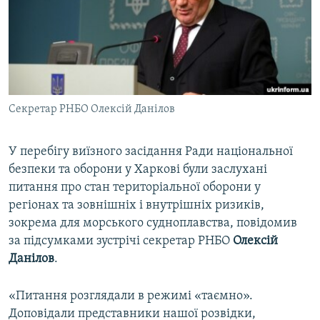
ВІДЕОУРОКИ «ELIFBE»
Русский
СВІДЧЕННЯ ОКУПАЦІЇ
Qırımtatar
УКРАЇНСЬКА ПРОБЛЕМА КРИМУ
ДОЛУЧАЙСЯ!
ІНФОГРАФІКА
Секретар РНБО Олексій Данілов
У перебігу виїзного засідання Ради національної
Усі сайти RFE/RL
безпеки та оборони у Харкові були заслухані
питання про стан територіальної оборони у
регіонах та зовнішніх і внутрішніх ризиків,
зокрема для морського судноплавства, повідомив
за підсумками зустрічі секретар РНБО
Олексій
Данілов
.
«Питання розглядали в режимі «таємно».
Доповідали представники нашої розвідки,