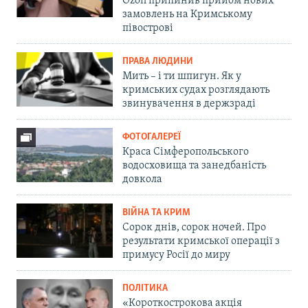
Ozon припинив прийом нових
замовлень на Кримському
півострові
ПРАВА ЛЮДИНИ
Мить – і ти шпигун. Як у
кримських судах розглядають
звинувачення в держзраді
ФОТОГАЛЕРЕЇ
Краса Сімферопольського
водосховища та занедбаність
довкола
ВІЙНА ТА КРИМ
Сорок днів, сорок ночей. Про
результати кримської операції з
примусу Росії до миру
ПОЛІТИКА
«Короткострокова акція