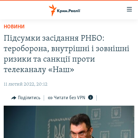
Доступність
посилання
Перейти
НОВИНИ
до
НОВИНИ
Підсумки засідання РНБО:
основного
ВОДА.КРИМ
матеріалу
тероборона, внутрішні і зовнішні
ВІДЕО ТА ФОТО
Перейти
ризики та санкції проти
до
ПОЛІТИКА
телеканалу «Наш»
основної
БЛОГИ
навігації
11 лютий 2022, 20:12
Перейти
ПОГЛЯД
до
Поділитись
Читати без VPN
ІНТЕРВ'Ю
пошуку
ВСЕ ЗА ДЕНЬ
СПЕЦПРОЕКТИ
ЯК ОБІЙТИ БЛОКУВАННЯ
ДЕПОРТАЦІЯ