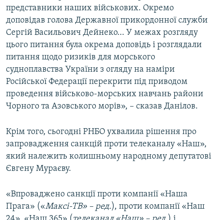
представники наших військових. Окремо
доповідав голова Державної прикордонної служби
Сергій Васильович Дейнеко… У межах розгляду
цього питання була окрема доповідь і розглядали
питання щодо ризиків для морського
судноплавства України з огляду на наміри
Російської Федерації перекрити під приводом
проведення військово-морських навчань райони
Чорного та Азовського морів», – сказав Данілов.
Крім того, сьогодні РНБО ухвалила рішення про
запровадження санкцій проти телеканалу «Наш»,
який належить колишньому народному депутатові
Євгену Мураєву.
«Впроваджено санкції проти компанії «Наша
Прага» («
Максі-ТВ» – ред.
), проти компанії «Наш
24», «Наш 365» (
телеканал «Наш» – ред.
) і