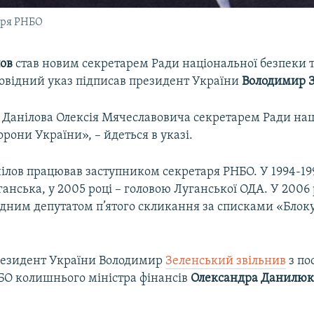
аря РНБО
лов
став новим секретарем Ради національної безпеки 
повідний указ підписав президент України
Володимир 
Данілова Олексія Мячеславовича секретарем Ради нац
орони України», – йдеться в указі.
ілов працював заступником секретаря РНБО. У 1994-19
анська, у 2005 році – головою Луганської ОДА. У 2006 
дним депутатом п’ятого скликання за списками «Блоку
резидент України Володимир
Зеленський звільнив
з по
БО колишнього міністра фінансів
Олександра Данилюк