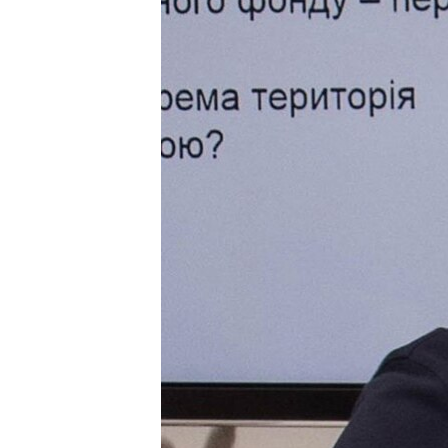
ВІДЕОУРОКИ «ELIFBE»
СВІДЧЕННЯ ОКУПАЦІЇ
УКРАЇНСЬКА ПРОБЛЕМА КРИМУ
ІНФОГРАФІКА