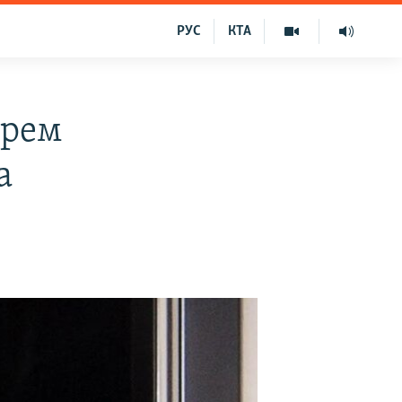
РУС
КТА
арем
а