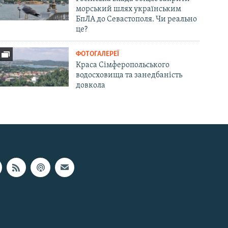
морський шлях українським
БпЛА до Севастополя. Чи реально
це?
ФОТОГАЛЕРЕЇ
Краса Сімферопольського
водосховища та занедбаність
довкола