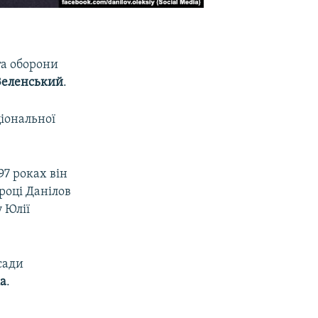
та оборони
Зеленський
.
іональної
97 роках він
році Данілов
 Юлії
сади
а
.