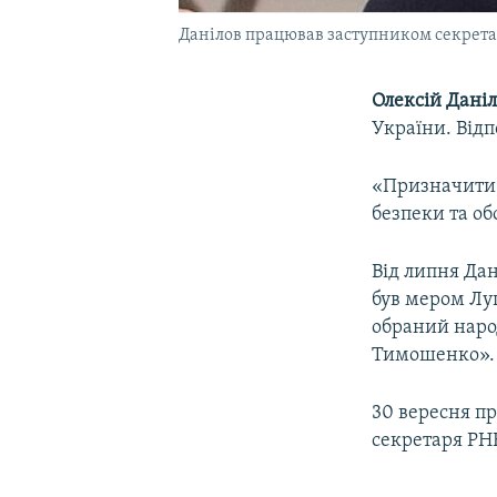
Данілов працював заступником секрет
Олексій Дані
України. Від
«Призначити 
безпеки та об
Від липня Дан
був мером Луг
обраний наро
Тимошенко».
30 вересня п
секретаря РН