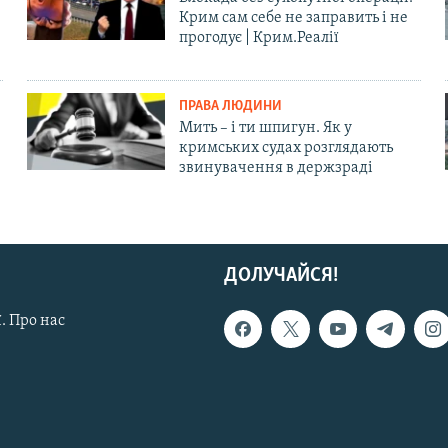
Крим сам себе не заправить і не
прогодує | Крим.Реалії
ПРАВА ЛЮДИНИ
Мить – і ти шпигун. Як у
кримських судах розглядають
звинувачення в держзраді
ДОЛУЧАЙСЯ!
. Про нас