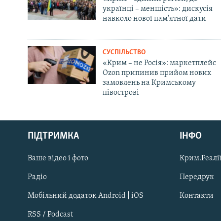
українці – меншість»: дискусія
навколо нової пам'ятної дати
СУСПІЛЬСТВО
«Крим – не Росія»: маркетплейс
Ozon припинив прийом нових
замовлень на Кримському
півострові
Русский
ПІДТРИМКА
ІНФО
Qırımtatar
Ваше відео і фото
Крим.Реалії
ДОЛУЧАЙСЯ!
Радіо
Передрук
Мобільний додаток Android | iOS
Контакти
RSS / Podcast