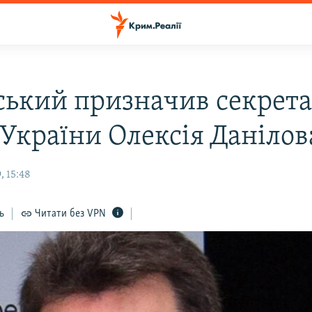
ський призначив секрет
України Олексія Данілов
, 15:48
ь
Читати без VPN