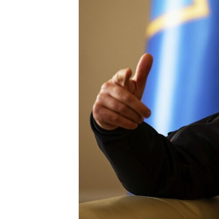
ВІДЕОУРОКИ «ELIFBE»
СВІДЧЕННЯ ОКУПАЦІЇ
УКРАЇНСЬКА ПРОБЛЕМА КРИМУ
ІНФОГРАФІКА