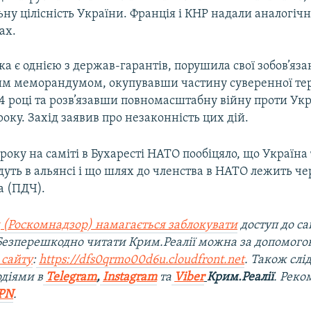
ьну цілісність України. Франція і КНР надали аналогічні
ах.
яка є однією з держав-гарантів, порушила свої зобов’яза
м меморандумом, окупувавши частину суверенної тер
4 році та розв’язавши повномасштабну війну проти Укр
оку. Захід заявив про незаконність цих дій.
 року на саміті в Бухаресті НАТО пообіцяло, що Україна 
дуть в альянсі і що шлях до членства в НАТО лежить че
а (ПДЧ).
 (Роскомнадзор) намагається заблокувати
доступ до са
 Безперешкодно читати Крим.Реалії можна за допомог
 сайту
:
https://dfs0qrmo00d6u.cloudfront.net
. Також слі
діями в
Telegram
,
Instagram
та
Viber
Крим.Реалії
. Рек
PN
.