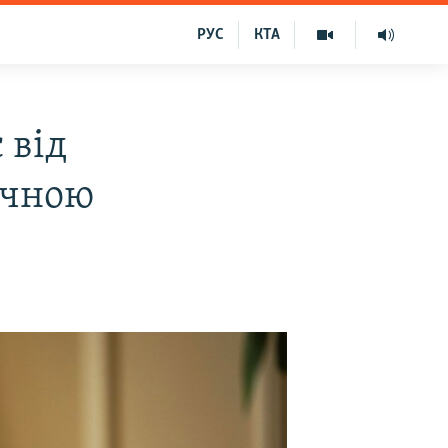
РУС
КТА
 від
ичною