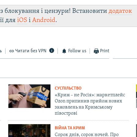
з блокування і цензури! Встановити
додаток
ії для
iOS
і
Android
.
ь
Читати без VPN
Follow us
Print
СУСПІЛЬСТВО
«Крим – не Росія»: маркетплейс
Ozon припинив прийом нових
замовлень на Кримському
півострові
ВІЙНА ТА КРИМ
Сорок днів, сорок ночей. Про