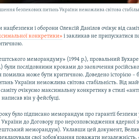
ішення безпекових питань України неможлива світова стабільн
 нацбезпеки і оборони Олексій Данілов очікує від самі
ксимальної конкретики»
і закликав не припускатися п
итичною.
ештського меморандуму» (1994 р.), провальний Бухаре
.) були послідовними кроками до заохочення російсько
тя помилка може бути критичною. Доведено історією – 
тань України неможлива світова стабільність. Від ма
 саміту очікуємо максимальну конкретику в стилі «ант
 написав він у фейсбуці.
 року було підписано меморандум про гарантії безпеки у
України до Договору про нерозповсюдження ядерної зб
ештський меморандум). Уклавши цей документ, Велик
екларували свої зобов’язання поважати незалежність, 