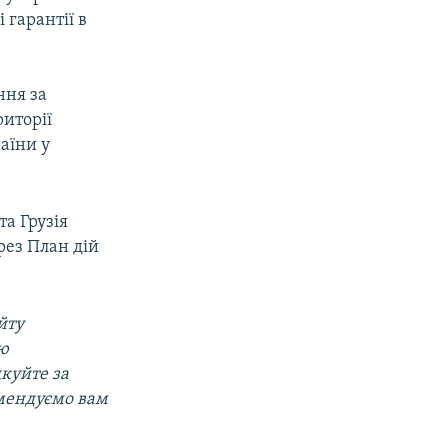
 гарантії в
ння за
иторії
аїни у
та Грузія
рез План дій
йту
ою
дкуйте за
омендуємо вам