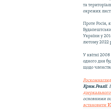
та територіал
окремих лист
Проте Росія, 
Будапештськи
України у 201
лютому 2022 р
У квітні 2008
одного дня бу
щодо членств
Роскомнагляд
Крим.Реалії
.
дзеркального
основними по
встановити
V