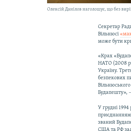
Олексій Данілов наголошує, що без вир
Секретар Ради
Вільнюсі
«ма
може бути кр
«Крах «Будап
НАТО (2008 р
Україну. Тре
безпекових пи
Вільнюського
Будапешту», –
У грудні 1994
приєднанням 
званий Будап
США та РФ зад