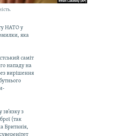
ість.
ту НАТО у
омилки, яка
стський саміт
го нападу на
без вирішення
йбутнього
и-
 зв’язку з
рої (так
а Британія,
суверенітет