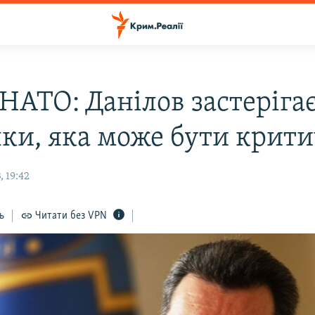
НАТО: Данілов застерігає
ки, яка може бути крит
 19:42
ь
Читати без VPN