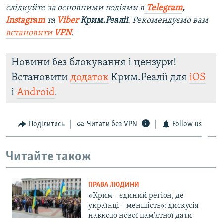
слідкуйте за основними подіями в
Telegram
,
Instagram
та
Viber
Крим.Реалії
. Рекомендуємо вам
встановити
VPN
.
Новини без блокування і цензури!
Встановити
додаток
Крим.Реалії для
iOS
і
Android
.
Поділитись
Читати без VPN
Follow us
Читайте також
ПРАВА ЛЮДИНИ
«Крим – єдиний регіон, де
українці – меншість»: дискусія
навколо нової пам'ятної дати