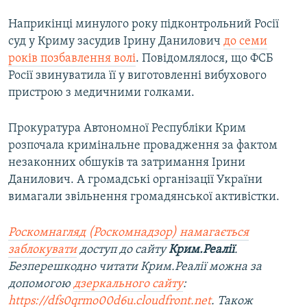
Наприкінці минулого року підконтрольний Росії
суд у Криму засудив Ірину Данилович
до семи
років позбавлення волі
. Повідомлялося, що ФСБ
Росії звинуватила її у виготовленні вибухового
пристрою з медичними голками.
Прокуратура Автономної Республіки Крим
розпочала кримінальне провадження за фактом
незаконних обшуків та затримання Ірини
Данилович. А громадські організації України
вимагали звільнення громадянської активістки.
Роскомнагляд (Роскомнадзор) намагається
заблокувати
доступ до сайту
Крим.Реалії
.
Безперешкодно читати Крим.Реалії можна за
допомогою
дзеркального сайту
:
https://dfs0qrmo00d6u.cloudfront.net
. Також