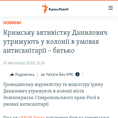
Доступність
посилання
Перейти
НОВИНИ
до
НОВИНИ
Кримську активістку Данилович
основного
ВОДА.КРИМ
матеріалу
утримують у колонії в умовах
ВІДЕО ТА ФОТО
Перейти
антисанітарії – батько
до
ПОЛІТИКА
основної
15 листопад 2023, 12:15
БЛОГИ
навігації
Перейти
Поділитись
Читати без VPN
ПОГЛЯД
до
Громадянську журналістку та медсестру Ірину
ІНТЕРВ'Ю
пошуку
Данилович утримують в колонії міста
ВСЕ ЗА ДЕНЬ
Зеленокумськ Ставропольського краю Росії в
СПЕЦПРОЕКТИ
умовах антисанітарії.
ЯК ОБІЙТИ БЛОКУВАННЯ
ДЕПОРТАЦІЯ