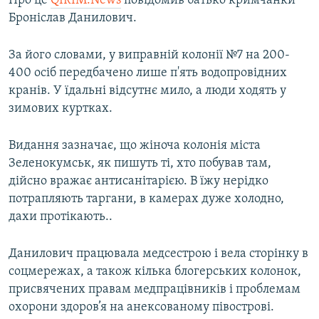
Про це
QIRIM.News
повідомив батько кримчанки
ВІДЕОУРОКИ «ELIFBE»
Броніслав Данилович.
Русский
СВІДЧЕННЯ ОКУПАЦІЇ
Qırımtatar
За його словами, у виправній колонії №7 на 200-
УКРАЇНСЬКА ПРОБЛЕМА КРИМУ
400 осіб передбачено лише п'ять водопровідних
ДОЛУЧАЙСЯ!
кранів. У їдальні відсутнє мило, а люди ходять у
ІНФОГРАФІКА
зимових куртках.
Видання зазначає, що жіноча колонія міста
Усі сайти RFE/RL
Зеленокумськ, як пишуть ті, хто побував там,
дійсно вражає антисанітарією. В їжу нерідко
потрапляють таргани, в камерах дуже холодно,
дахи протікають..
Данилович працювала медсестрою і вела сторінку в
соцмережах, а також кілька блогерських колонок,
присвячених правам медпрацівників і проблемам
охорони здоров’я на анексованому півострові.