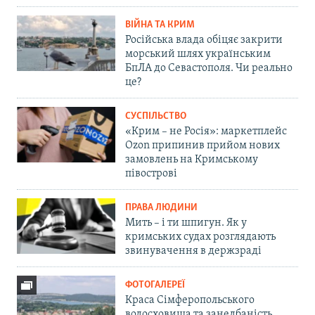
ВІЙНА ТА КРИМ
Російська влада обіцяє закрити
морський шлях українським
БпЛА до Севастополя. Чи реально
це?
СУСПІЛЬСТВО
«Крим – не Росія»: маркетплейс
Ozon припинив прийом нових
замовлень на Кримському
півострові
ПРАВА ЛЮДИНИ
Мить – і ти шпигун. Як у
кримських судах розглядають
звинувачення в держзраді
ФОТОГАЛЕРЕЇ
Краса Сімферопольського
водосховища та занедбаність