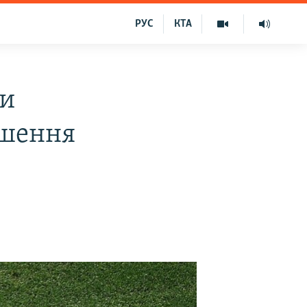
РУС
КТА
пи
ршення