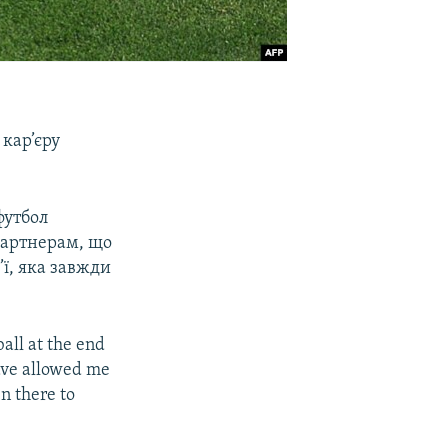
кар’єру
футбол
партнерам, що
’ї, яка завжди
ball at the end
have allowed me
n there to