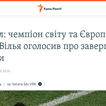
: чемпіон світу та Євро
 Вілья оголосив про заве
и
, 12:51
ь
Читати без VPN