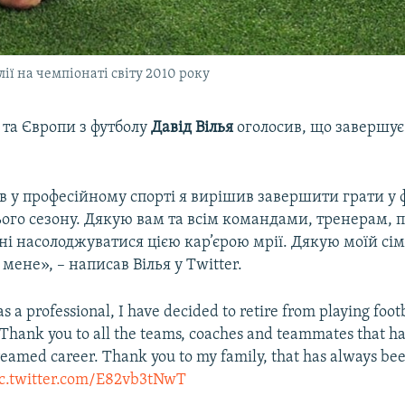
лії на чемпіонаті світу 2010 року
 та Європи з футболу
Давід Вілья
оголосив, що завершує 
ів у професійному спорті я вирішив завершити грати у 
ього сезону. Дякую вам та всім командами, тренерам, 
і насолоджуватися цією кар’єрою мрії. Дякую моїй сім
мене», – написав Вілья у Twitter.
as a professional, I have decided to retire from playing foot
. Thank you to all the teams, coaches and teammates that 
dreamed career. Thank you to my family, that has always bee
ic.twitter.com/E82vb3tNwT