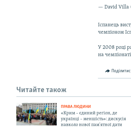
— David Villa
Іспанець вист
чемпіоном Іспа
У 2008 році р
на чемпіонаті 
Поділитис
Читайте також
ПРАВА ЛЮДИНИ
«Крим – єдиний регіон, де
українці – меншість»: дискусія
навколо нової пам'ятної дати