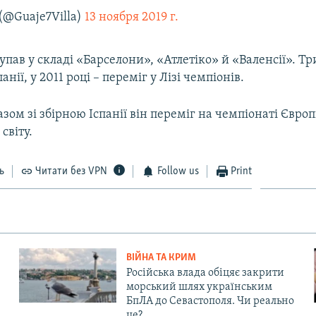
 (@Guaje7Villa)
13 ноября 2019 г.
упав у складі «Барселони», «Атлетіко» й «Валенсії». Тр
нії, у 2011 році – переміг у Лізі чемпіонів.
азом зі збірною Іспанії він переміг на чемпіонаті Європи
світу.
ь
Читати без VPN
Follow us
Print
ВІЙНА ТА КРИМ
Російська влада обіцяє закрити
морський шлях українським
БпЛА до Севастополя. Чи реально
це?