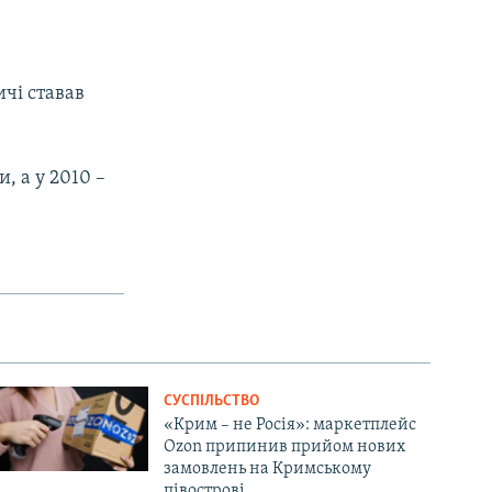
ичі ставав
, а у 2010 –
СУСПІЛЬСТВО
«Крим – не Росія»: маркетплейс
Ozon припинив прийом нових
замовлень на Кримському
півострові