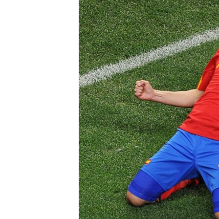
ВІДЕОУРОКИ «ELIFBE»
СВІДЧЕННЯ ОКУПАЦІЇ
УКРАЇНСЬКА ПРОБЛЕМА КРИМУ
ІНФОГРАФІКА