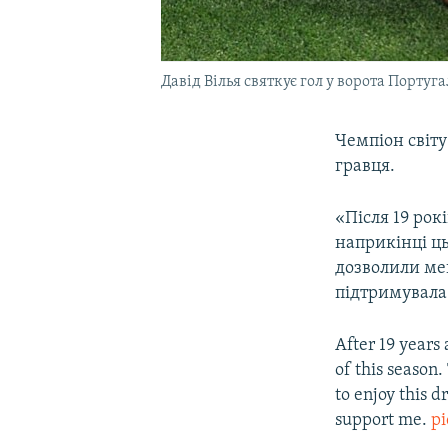
Давід Вілья святкує гол у ворота Португа
Чемпіон світу
гравця.
«Після 19 рок
наприкінці ц
дозволили мен
підтримувала 
After 19 years 
of this season
to enjoy this 
support me.
p