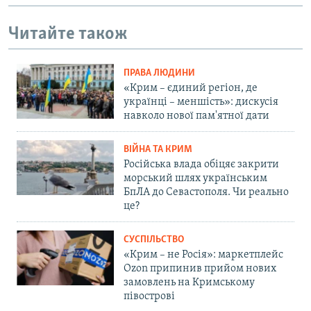
Читайте також
ПРАВА ЛЮДИНИ
«Крим – єдиний регіон, де
українці – меншість»: дискусія
навколо нової пам'ятної дати
ВІЙНА ТА КРИМ
Російська влада обіцяє закрити
морський шлях українським
БпЛА до Севастополя. Чи реально
це?
СУСПІЛЬСТВО
«Крим – не Росія»: маркетплейс
Ozon припинив прийом нових
замовлень на Кримському
півострові