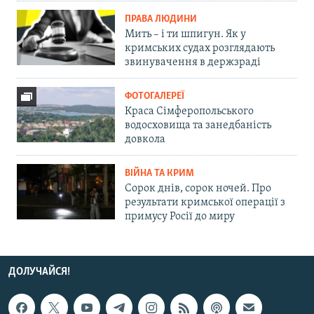
ПРАВА ЛЮДИНИ
Мить – і ти шпигун. Як у
кримських судах розглядають
звинувачення в держзраді
ФОТОГАЛЕРЕЇ
Краса Сімферопольського
водосховища та занедбаність
довкола
ВІЙНА ТА КРИМ
Сорок днів, сорок ночей. Про
результати кримської операції з
примусу Росії до миру
ДОЛУЧАЙСЯ!