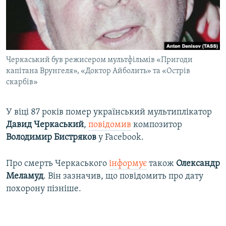
ВІДЕОУРОКИ «ELIFBE»
Русский
СВІДЧЕННЯ ОКУПАЦІЇ
Qırımtatar
УКРАЇНСЬКА ПРОБЛЕМА КРИМУ
Черкаський був режисером мультфільмів «Пригоди
ДОЛУЧАЙСЯ!
ІНФОГРАФІКА
капітана Врунгеля», «Доктор Айболить» та «Острів
скарбів»
Усі сайти RFE/RL
У віці 87 років помер український мультиплікатор
Давид Черкаський
,
повідомив
композитор
Володимир Бистряков
у Facebook.
Про смерть Черкаського
інформує
також
Олександр
Меламуд
. Він зазначив, що повідомить про дату
похорону пізніше.