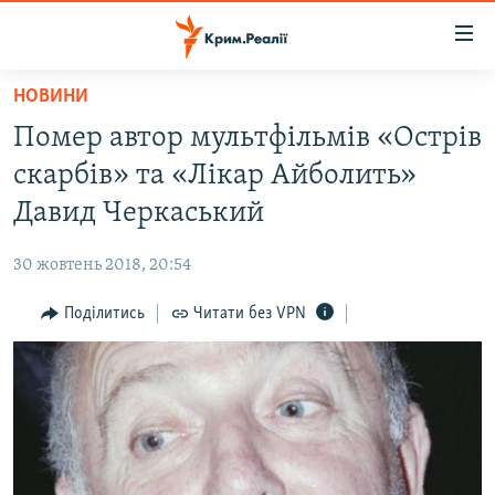
Доступність
посилання
Перейти
НОВИНИ
до
НОВИНИ
Помер автор мультфільмів «Острів
основного
ВОДА.КРИМ
матеріалу
скарбів» та «Лікар Айболить»
ВІДЕО ТА ФОТО
Перейти
Давид Черкаський
до
ПОЛІТИКА
основної
30 жовтень 2018, 20:54
БЛОГИ
навігації
Перейти
Поділитись
Читати без VPN
ПОГЛЯД
до
ІНТЕРВ'Ю
пошуку
ВСЕ ЗА ДЕНЬ
СПЕЦПРОЕКТИ
ЯК ОБІЙТИ БЛОКУВАННЯ
ДЕПОРТАЦІЯ