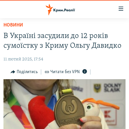
Доступність
посилання
Перейти
НОВИНИ
до
НОВИНИ
В Україні засудили до 12 років
основного
ВОДА.КРИМ
матеріалу
сумоїстку з Криму Ольгу Давидко
ВІДЕО ТА ФОТО
Перейти
до
11 лютий 2025, 17:54
ПОЛІТИКА
основної
БЛОГИ
Поділитись
Читати без VPN
навігації
Перейти
ПОГЛЯД
до
ІНТЕРВ'Ю
пошуку
ВСЕ ЗА ДЕНЬ
СПЕЦПРОЕКТИ
ЯК ОБІЙТИ БЛОКУВАННЯ
ДЕПОРТАЦІЯ