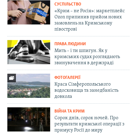
СУСПІЛЬСТВО
«Крим – не Росія»: маркетплейс
Ozon припинив прийом нових
замовлень на Кримському
півострові
ПРАВА ЛЮДИНИ
Мить – і ти шпигун. Як у
кримських судах розглядають
звинувачення в держзраді
ФОТОГАЛЕРЕЇ
Краса Сімферопольського
водосховища та занедбаність
довкола
ВІЙНА ТА КРИМ
Сорок днів, сорок ночей. Про
результати кримської операції з
примусу Росії до миру