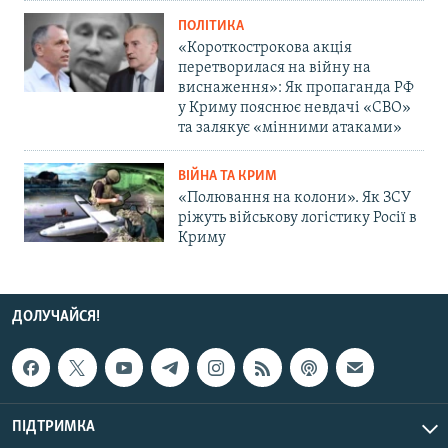
ПОЛІТИКА
«Короткострокова акція
перетворилася на війну на
виснаження»: Як пропаганда РФ
у Криму пояснює невдачі «СВО»
та залякує «мінними атаками»
ВІЙНА ТА КРИМ
«Полювання на колони». Як ЗСУ
ріжуть військову логістику Росії в
Криму
ДОЛУЧАЙСЯ!
ПІДТРИМКА