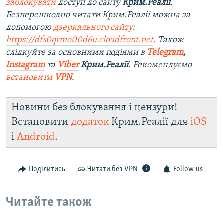
заблокувати
доступ до сайту
Крим.Реалії
.
Безперешкодно читати Крим.Реалії можна за
допомогою
дзеркального сайту
:
https://dfs0qrmo00d6u.cloudfront.net
. Також
слідкуйте за основними подіями в
Telegram
,
Instagram
та
Viber
Крим.Реалії
. Рекомендуємо
встановити
VPN
.
Новини без блокування і цензури!
Встановити
додаток
Крим.Реалії для
iOS
і
Android
.
Поділитись
Читати без VPN
Follow us
Читайте також