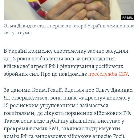
ВІДЕОУРОКИ «ELIFBE»
Русский
СВІДЧЕННЯ ОКУПАЦІЇ
Qırımtatar
Ольга Давидко стала першою в історії України чемпіонкою
УКРАЇНСЬКА ПРОБЛЕМА КРИМУ
світу із сумо
ДОЛУЧАЙСЯ!
ІНФОГРАФІКА
В Україні кримську спортсменку заочно засудили
до 12 років позбавлення волі за виправдання
військової агресії РФ і фінансування російських
Усі сайти RFE/RL
збройних сил. Про це повідомляє
пресслужба СБУ
.
За даними Крим.Реалії, йдеться про Ольгу Давидко.
Як стверджується, вона надає «адресну» допомогу
15 російським угрупованням і займається
госпіталями, де лікують поранених військових РФ.
Також вона веде публічну діяльність, виступає у
прокремлівських ЗМІ, закликає підтримувати
армію РФ та виправдовує військову агресію Росії.