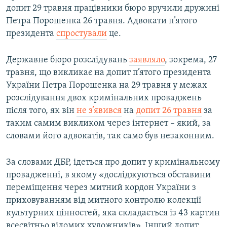
допит 29 травня працівники бюро вручили дружині
Петра Порошенка 26 травня. Адвокати п’ятого
президента
спростували
це.
Державне бюро розслідувань
заявляло
, зокрема, 27
травня, що викликає на допит п’ятого президента
України Петра Порошенка на 29 травня у межах
розслідування двох кримінальних проваджень
після того, як він
не з’явився
на
допит 26 травня
за
таким самим викликом через інтернет – який, за
словами його адвокатів, так само був незаконним.
За словами ДБР, ідеться про допит у кримінальному
провадженні, в якому «досліджуються обставини
переміщення через митний кордон України з
приховуванням від митного контролю колекції
культурних цінностей, яка складається із 43 картин
всесвітньо відомих художників». Інший допит,