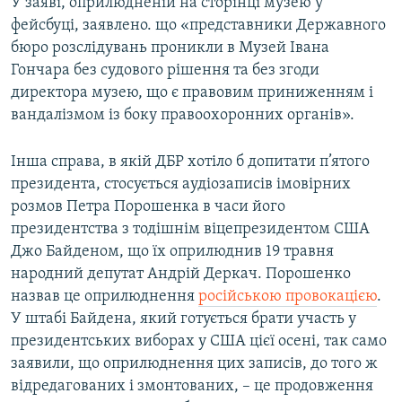
У заяві, оприлюдненій на сторінці музею у
фейсбуці, заявлено. що «представники Державного
бюро розслідувань проникли в Музей Івана
Гончара без судового рішення та без згоди
директора музею, що є правовим приниженням і
вандалізмом із боку правоохоронних органів».
Інша справа, в якій ДБР хотіло б допитати п’ятого
президента, стосується аудіозаписів імовірних
розмов Петра Порошенка в часи його
президентства з тодішнім віцепрезидентом США
Джо Байденом, що їх оприлюднив 19 травня
народний депутат Андрій Деркач. Порошенко
назвав це оприлюднення
російською провокацією
.
У штабі Байдена, який готується брати участь у
президентських виборах у США цієї осені, так само
заявили, що оприлюднення цих записів, до того ж
відредагованих і змонтованих, – це продовження