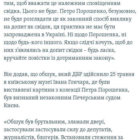
тим, щоб вважати це належним сповіщенням
свідка. Цього не буде. Петро Порошенко, безумовно,
не буде розглядати це як законний спосіб виклику
на допит як свідок, ця практика не має бути
запроваджена в Україні. Ні щодо Порошенка, ні
щодо будь-кого іншого. Якщо слідчі хочуть, щоб до
них з’являлись на допит свідки – будь ласка,
вручайте повістки із дотриманням закону».
Він додав, що обшук, який ДБР здійснило 25 травня
в київському музеї Івана Гончара, де були
виставлені картини з колекції Петра Порошенка,
був визнаний незаконним Печерським судом
Києва.
«Обшук був брутальним, зламали двері,
застосували застосували силу до депутатів,
журналістів, блогерів. Встановили стеження за