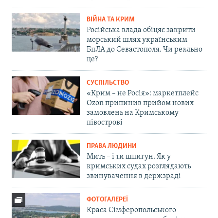
ВІЙНА ТА КРИМ
Російська влада обіцяє закрити
морський шлях українським
БпЛА до Севастополя. Чи реально
це?
СУСПІЛЬСТВО
«Крим – не Росія»: маркетплейс
Ozon припинив прийом нових
замовлень на Кримському
півострові
ПРАВА ЛЮДИНИ
Мить – і ти шпигун. Як у
кримських судах розглядають
звинувачення в держзраді
ФОТОГАЛЕРЕЇ
Краса Сімферопольського