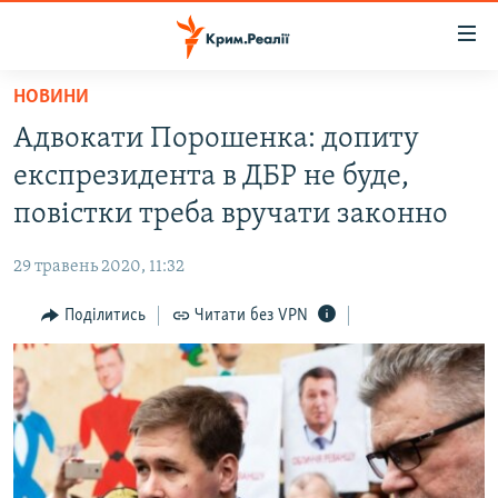
Доступність
посилання
Перейти
НОВИНИ
до
НОВИНИ
Адвокати Порошенка: допиту
основного
ВОДА.КРИМ
матеріалу
експрезидента в ДБР не буде,
ВІДЕО ТА ФОТО
Перейти
повістки треба вручати законно
до
ПОЛІТИКА
основної
29 травень 2020, 11:32
БЛОГИ
навігації
Перейти
Поділитись
Читати без VPN
ПОГЛЯД
до
ІНТЕРВ'Ю
пошуку
ВСЕ ЗА ДЕНЬ
СПЕЦПРОЕКТИ
ЯК ОБІЙТИ БЛОКУВАННЯ
ДЕПОРТАЦІЯ