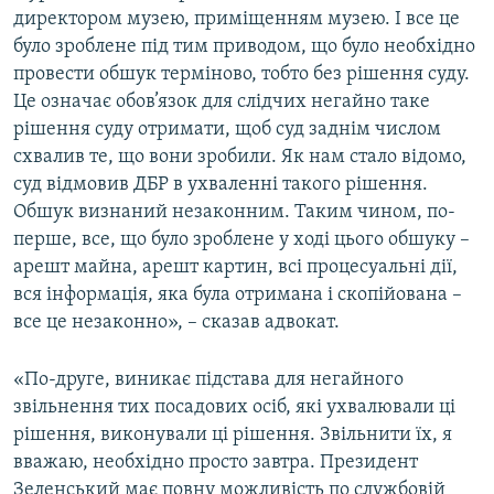
директором музею, приміщенням музею. І все це
було зроблене під тим приводом, що було необхідно
провести обшук терміново, тобто без рішення суду.
Це означає обов’язок для слідчих негайно таке
рішення суду отримати, щоб суд заднім числом
схвалив те, що вони зробили. Як нам стало відомо,
суд відмовив ДБР в ухваленні такого рішення.
Обшук визнаний незаконним. Таким чином, по-
перше, все, що було зроблене у ході цього обшуку –
арешт майна, арешт картин, всі процесуальні дії,
вся інформація, яка була отримана і скопійована –
все це незаконно», – сказав адвокат.
«По-друге, виникає підстава для негайного
звільнення тих посадових осіб, які ухвалювали ці
рішення, виконували ці рішення. Звільнити їх, я
вважаю, необхідно просто завтра. Президент
Зеленський має повну можливість по службовій