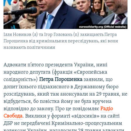
ВІДЕОУРОКИ «ELIFBE»
Русский
СВІДЧЕННЯ ОКУПАЦІЇ
Qırımtatar
УКРАЇНСЬКА ПРОБЛЕМА КРИМУ
Ілля Новиков (л) та Ігор Головань (п) захищають Петра
ДОЛУЧАЙСЯ!
ІНФОГРАФІКА
Порошенка від кримінальних переслідувань, які вони
називають політичними
Усі сайти RFE/RL
Адвокати п’ятого президента України, нині
народного депутата (фракція «Європейська
солідарність»)
Петра Порошенка
заявили, що
допит їхнього підзахисного в Державному бюро
розслідувань, який там анонсували на 29 травня, не
відбудеться, бо повістка йому не була вручена
відповідно до закону. Про це повідомляє
Радіо
Свобода
. Виклики у форматі «відосиків» на сайті
ДБР не передбачені Кримінально-процесуальним
кодексом України, наголосили 28 травня адвокати