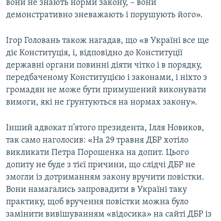
вони не знають норми закону, – вони
демонстративно зневажають і порушують його».
Ігор Головань також нагадав, що «в Україні все ще
діє Конституція, і, відповідно до Конституції
державні органи повинні діяти чітко і в порядку,
передбаченому Конституцією і законами, і ніхто з
громадян не може бути примушений виконувати
вимоги, які не ґрунтуються на нормах закону».
Інший адвокат п’ятого президента, Ілля Новиков,
так само наголосив: «На 29 травня ДБР хотіло
викликати Петра Порошенка на допит. Цього
допиту не буде з тієї причини, що слідчі ДБР не
змогли із дотриманням закону вручити повістки.
Вони намагались запровадити в Україні таку
практику, щоб вручення повістки можна було
замінити вивішуванням «відосика» на сайті ДБР із