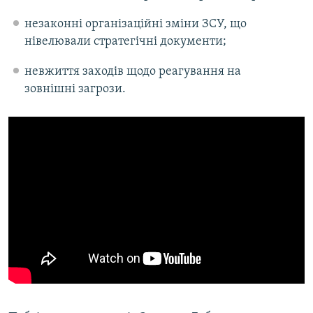
незаконні організаційні зміни ЗСУ, що
нівелювали стратегічні документи;
невжиття заходів щодо реагування на
зовнішні загрози.