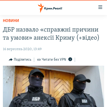
Доступність
посилання
Перейти
НОВИНИ
до
НОВИНИ
ДБР назвало «справжні причини
основного
ВОДА.КРИМ
матеріалу
та умови» анексії Криму (+відео)
ВІДЕО ТА ФОТО
Перейти
до
16 вересень 2020, 13:49
ПОЛІТИКА
основної
БЛОГИ
Поділитись
Читати без VPN
навігації
Перейти
ПОГЛЯД
до
ІНТЕРВ'Ю
пошуку
ВСЕ ЗА ДЕНЬ
СПЕЦПРОЕКТИ
ЯК ОБІЙТИ БЛОКУВАННЯ
ДЕПОРТАЦІЯ