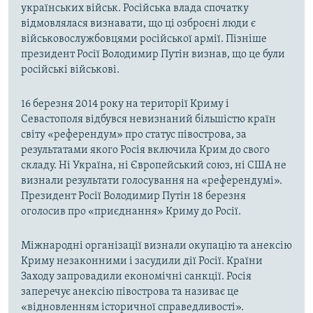
українських військ. Російська влада спочатку
відмовлялася визнавати, що ці озброєні люди є
військовослужбовцями російської армії. Пізніше
президент Росії Володимир Путін визнав, що це були
російські військові.
16 березня 2014 року на території Криму і
Севастополя відбувся невизнаний більшістю країн
світу «референдум» про статус півострова, за
результатами якого Росія включила Крим до свого
складу. Ні Україна, ні Європейський союз, ні США не
визнали результати голосування на «референдумі».
Президент Росії Володимир Путін 18 березня
оголосив про «приєднання» Криму до Росії.
Міжнародні організації визнали окупацію та анексію
Криму незаконними і засудили дії Росії. Країни
Заходу запровадили економічні санкції. Росія
заперечує анексію півострова та називає це
«відновленням історичної справедливості».