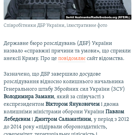
ВІДЕОУРОКИ «ELIFBE»
Русский
СВІДЧЕННЯ ОКУПАЦІЇ
Qırımtatar
Співробітники ДБР України, ілюстративне фото
УКРАЇНСЬКА ПРОБЛЕМА КРИМУ
ДОЛУЧАЙСЯ!
ІНФОГРАФІКА
Державне бюро розслідувань (ДБР) України
назвало «справжні причини та умови», що сприяли
анексії Криму. Про це
повідомляє
сайт відомства.
Усі сайти RFE/RL
Зазначено, що ДБР завершило досудове
розслідування відносно колишнього начальника
Генерального штабу Збройних сил України (ЗСУ)
Володимира Замани
, який за співучасті з
експрезидентом
Віктором Януковичем
і двома
колишніми міністрами оборони України
Павлом
Лебедєвим
і
Дмитром Саламатіним
, у період з 2012
до 2014 року «підірвали обороноздатність,
суверенітет, територіальну цілісність і