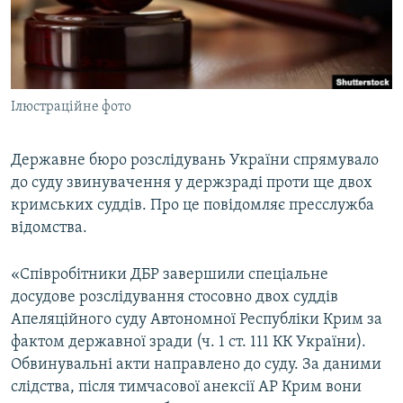
ВІДЕОУРОКИ «ELIFBE»
Русский
СВІДЧЕННЯ ОКУПАЦІЇ
Qırımtatar
УКРАЇНСЬКА ПРОБЛЕМА КРИМУ
Ілюстраційне фото
ДОЛУЧАЙСЯ!
ІНФОГРАФІКА
Державне бюро розслідувань України спрямувало
до суду звинувачення у держзраді проти ще двох
Усі сайти RFE/RL
кримських суддів. Про це повідомляє пресслужба
відомства.
«Співробітники ДБР завершили спеціальне
досудове розслідування стосовно двох суддів
Апеляційного суду Автономної Республіки Крим за
фактом державної зради (ч. 1 ст. 111 КК України).
Обвинувальні акти направлено до суду. За даними
слідства, після тимчасової анексії АР Крим вони