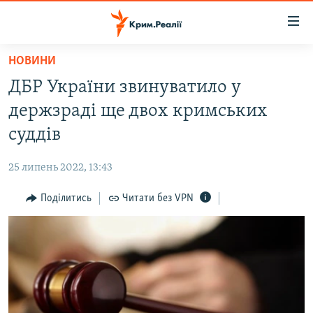
Доступність
посилання
Перейти
НОВИНИ
до
НОВИНИ
ДБР України звинуватило у
основного
ВОДА.КРИМ
матеріалу
держзраді ще двох кримських
ВІДЕО ТА ФОТО
Перейти
суддів
до
ПОЛІТИКА
основної
25 липень 2022, 13:43
БЛОГИ
навігації
Перейти
Поділитись
Читати без VPN
ПОГЛЯД
до
ІНТЕРВ'Ю
пошуку
ВСЕ ЗА ДЕНЬ
СПЕЦПРОЕКТИ
ЯК ОБІЙТИ БЛОКУВАННЯ
ДЕПОРТАЦІЯ