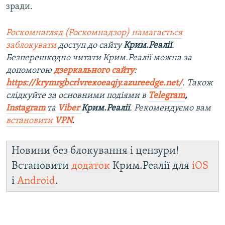
зради.
Роскомнагляд (Роскомнадзор) намагається
заблокувати
доступ до сайту
Крим.Реалії
.
Безперешкодно читати Крим.Реалії можна за
допомогою
дзеркального сайту
:
https://krymrgbcrlvrexoeaqjy.azureedge.net/
. Також
слідкуйте за основними подіями в
Telegram
,
Instagram
та
Viber
Крим.Реалії
. Рекомендуємо вам
встановити
VPN
.
Новини без блокування і цензури!
Встановити
додаток
Крим.Реалії для
iOS
і
Android
.