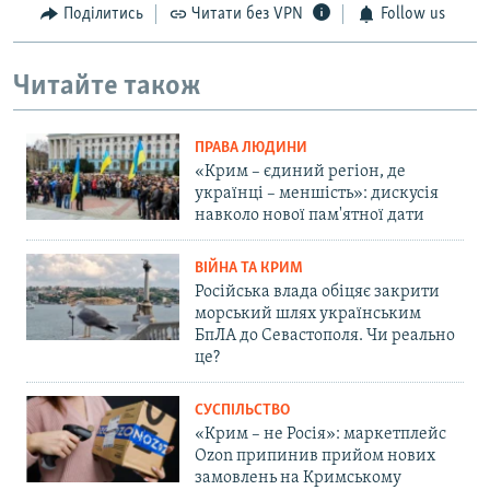
Поділитись
Читати без VPN
Follow us
Читайте також
ПРАВА ЛЮДИНИ
«Крим – єдиний регіон, де
українці – меншість»: дискусія
навколо нової пам'ятної дати
ВІЙНА ТА КРИМ
Російська влада обіцяє закрити
морський шлях українським
БпЛА до Севастополя. Чи реально
це?
СУСПІЛЬСТВО
«Крим – не Росія»: маркетплейс
Ozon припинив прийом нових
замовлень на Кримському