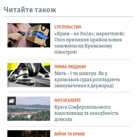
Читайте також
СУСПІЛЬСТВО
«Крим – не Росія»: маркетплейс
Ozon припинив прийом нових
замовлень на Кримському
півострові
ПРАВА ЛЮДИНИ
Мить – і ти шпигун. Як у
кримських судах розглядають
звинувачення в держзраді
ФОТОГАЛЕРЕЇ
Краса Сімферопольського
водосховища та занедбаність
довкола
ВІЙНА ТА КРИМ