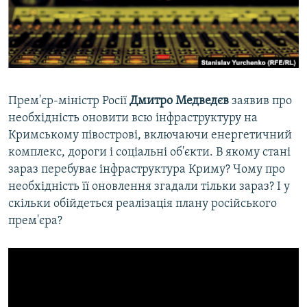
ВІДЕОУРОКИ «ELIFBE»
Русский
СВІДЧЕННЯ ОКУПАЦІЇ
Qırımtatar
УКРАЇНСЬКА ПРОБЛЕМА КРИМУ
ДОЛУЧАЙСЯ!
ІНФОГРАФІКА
Прем'єр-міністр Росії
Дмитро Медведєв
заявив про
необхідність оновити всю інфраструктуру на
Кримському півострові, включаючи енергетичний
Усі сайти RFE/RL
комплекс, дороги і соціальні об'єкти. В якому стані
зараз перебуває інфраструктура Криму? Чому про
необхідність її оновлення згадали тільки зараз? І у
скільки обійдеться реалізація плану російського
прем'єра?