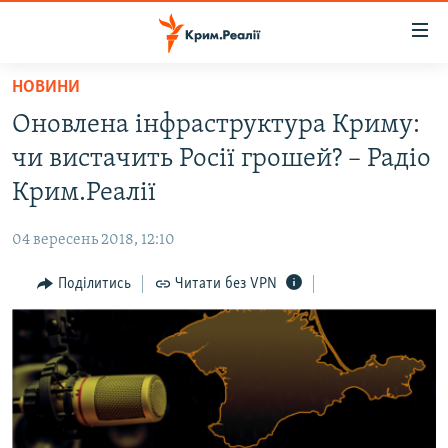
Доступність
посилання
Перейти
НОВИНИ
до
НОВИНИ
Оновлена ​​інфраструктура Криму:
основного
ВОДА.КРИМ
матеріалу
чи вистачить Росії грошей? – Радіо
ВІДЕО ТА ФОТО
Перейти
Крим.Реалії
до
ПОЛІТИКА
основної
04 вересень 2018, 12:10
БЛОГИ
навігації
Перейти
Поділитись
Читати без VPN
ПОГЛЯД
до
ІНТЕРВ'Ю
пошуку
ВСЕ ЗА ДЕНЬ
СПЕЦПРОЕКТИ
ЯК ОБІЙТИ БЛОКУВАННЯ
ДЕПОРТАЦІЯ