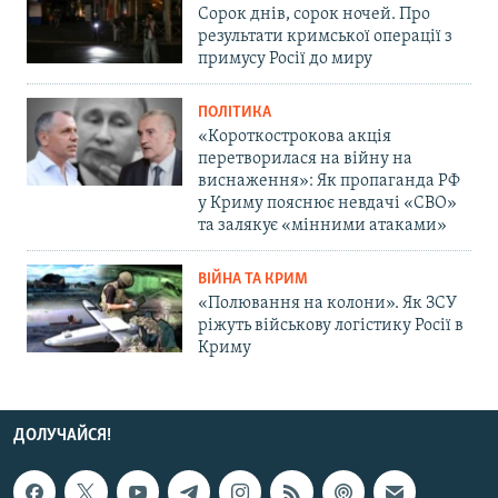
Сорок днів, сорок ночей. Про
результати кримської операції з
примусу Росії до миру
ПОЛІТИКА
«Короткострокова акція
перетворилася на війну на
виснаження»: Як пропаганда РФ
у Криму пояснює невдачі «СВО»
та залякує «мінними атаками»
ВІЙНА ТА КРИМ
«Полювання на колони». Як ЗСУ
ріжуть військову логістику Росії в
Криму
ДОЛУЧАЙСЯ!