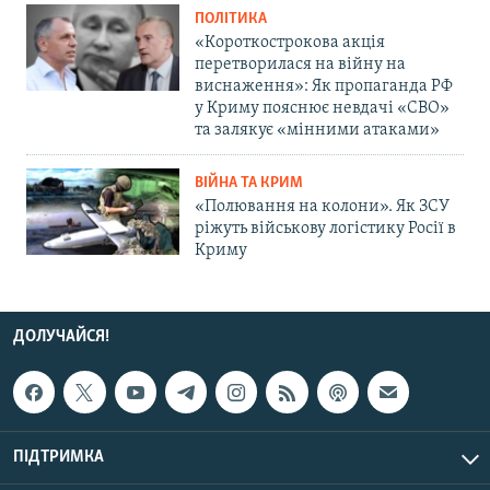
ПОЛІТИКА
«Короткострокова акція
перетворилася на війну на
виснаження»: Як пропаганда РФ
у Криму пояснює невдачі «СВО»
та залякує «мінними атаками»
ВІЙНА ТА КРИМ
«Полювання на колони». Як ЗСУ
ріжуть військову логістику Росії в
Криму
ДОЛУЧАЙСЯ!
ПІДТРИМКА