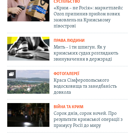
СУСПІЛЬСТВО
«Крим – не Росія»: маркетплейс
Ozon припинив прийом нових
замовлень на Кримському
півострові
ПРАВА ЛЮДИНИ
Мить – і ти шпигун. Як у
кримських судах розглядають
звинувачення в держзраді
ФОТОГАЛЕРЕЇ
Краса Сімферопольського
водосховища та занедбаність
довкола
ВІЙНА ТА КРИМ
Сорок днів, сорок ночей. Про
результати кримської операції з
примусу Росії до миру