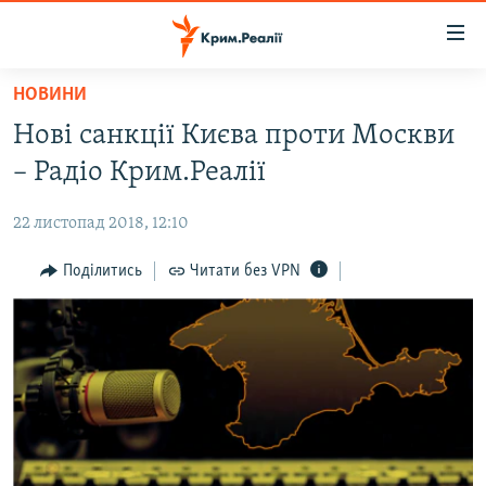
Доступність
посилання
Перейти
НОВИНИ
до
НОВИНИ
Нові санкції Києва проти Москви
основного
ВОДА.КРИМ
матеріалу
– Радіо Крим.Реалії
ВІДЕО ТА ФОТО
Перейти
до
22 листопад 2018, 12:10
ПОЛІТИКА
основної
БЛОГИ
Поділитись
Читати без VPN
навігації
Перейти
ПОГЛЯД
до
ІНТЕРВ'Ю
пошуку
ВСЕ ЗА ДЕНЬ
СПЕЦПРОЕКТИ
ЯК ОБІЙТИ БЛОКУВАННЯ
ДЕПОРТАЦІЯ