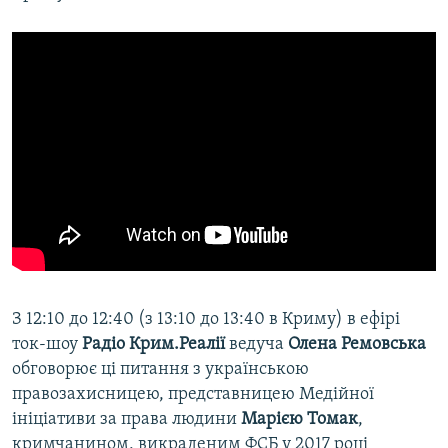
З 12:10 до 12:40 (з 13:10 до 13:40 в Криму) в ефірі
ток-шоу
Радіо Крим.Реалії
ведуча
Олена Ремовська
обговорює ці питання з українською
правозахисницею, представницею Медійної
ініціативи за права людини
Марією Томак
,
кримчанином, викраденим ФСБ у 2017 році