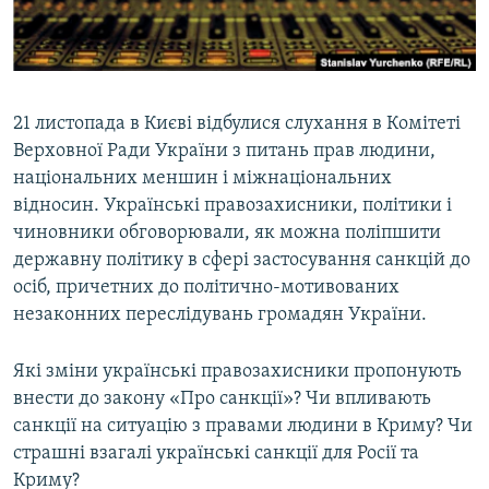
ВІДЕОУРОКИ «ELIFBE»
Русский
СВІДЧЕННЯ ОКУПАЦІЇ
Qırımtatar
УКРАЇНСЬКА ПРОБЛЕМА КРИМУ
21 листопада в Києві відбулися слухання в Комітеті
ДОЛУЧАЙСЯ!
ІНФОГРАФІКА
Верховної Ради України з питань прав людини,
національних меншин і міжнаціональних
відносин. Українські правозахисники, політики і
чиновники обговорювали, як можна поліпшити
Усі сайти RFE/RL
державну політику в сфері застосування санкцій до
осіб, причетних до політично-мотивованих
незаконних переслідувань громадян України.
Які зміни українські правозахисники пропонують
внести до закону «Про санкції»? Чи впливають
санкції на ситуацію з правами людини в Криму? Чи
страшні взагалі українські санкції для Росії та
Криму?