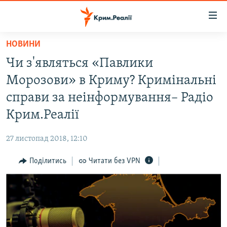
Доступність
посилання
Перейти
НОВИНИ
до
НОВИНИ
Чи з'являться «Павлики
основного
ВОДА.КРИМ
матеріалу
Морозови» в Криму? Кримінальні
ВІДЕО ТА ФОТО
Перейти
справи за неінформування– Радіо
до
ПОЛІТИКА
Крим.Реалії
основної
БЛОГИ
навігації
27 листопад 2018, 12:10
Перейти
ПОГЛЯД
до
Поділитись
Читати без VPN
ІНТЕРВ'Ю
пошуку
ВСЕ ЗА ДЕНЬ
СПЕЦПРОЕКТИ
ЯК ОБІЙТИ БЛОКУВАННЯ
ДЕПОРТАЦІЯ