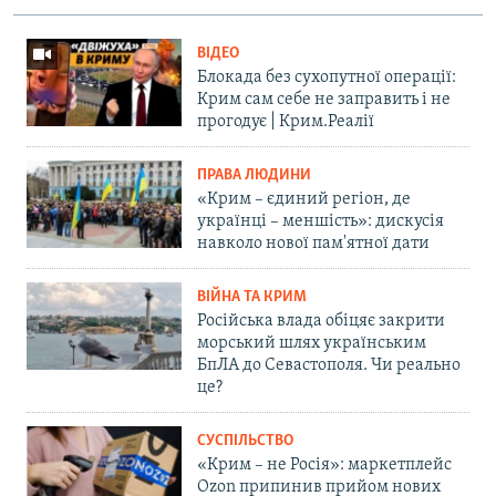
ВІДЕО
Блокада без сухопутної операції:
Крим сам себе не заправить і не
прогодує | Крим.Реалії
ПРАВА ЛЮДИНИ
«Крим – єдиний регіон, де
українці – меншість»: дискусія
навколо нової пам'ятної дати
ВІЙНА ТА КРИМ
Російська влада обіцяє закрити
морський шлях українським
БпЛА до Севастополя. Чи реально
це?
СУСПІЛЬСТВО
«Крим – не Росія»: маркетплейс
Ozon припинив прийом нових