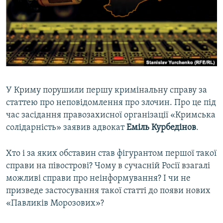
ВІДЕОУРОКИ «ELIFBE»
Русский
СВІДЧЕННЯ ОКУПАЦІЇ
Qırımtatar
УКРАЇНСЬКА ПРОБЛЕМА КРИМУ
ДОЛУЧАЙСЯ!
ІНФОГРАФІКА
У Криму порушили першу кримінальну справу за
статтею про неповідомлення про злочин. Про це під
Усі сайти RFE/RL
час засідання правозахисної організації «Кримська
солідарність» заявив адвокат
Еміль Курбедінов
.
Хто і за яких обставин став фігурантом першої такої
справи на півострові? Чому в сучасній Росії взагалі
можливі справи про неінформування? І чи не
призведе застосування такої статті до появи нових
«Павликів Морозових»?