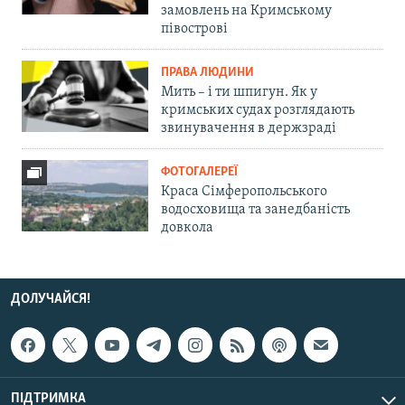
замовлень на Кримському
півострові
ПРАВА ЛЮДИНИ
Мить – і ти шпигун. Як у
кримських судах розглядають
звинувачення в держзраді
ФОТОГАЛЕРЕЇ
Краса Сімферопольського
водосховища та занедбаність
довкола
ДОЛУЧАЙСЯ!
ПІДТРИМКА