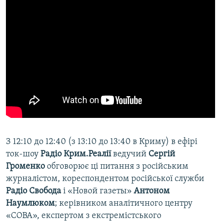
З 12:10 до 12:40 (з 13:10 до 13:40 в Криму) в ефірі
ток-шоу
Радіо Крим.Реалії
ведучий
Сергій
Громенко
обговорює ці питання з російським
журналістом, кореспондентом російської служби
Радіо Свобода
і «Новой газеты»
Антоном
Наумлюком
; керівником аналітичного центру
«СОВА», експертом з екстремістського