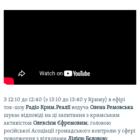
​З 12:10 до 12:40 (з 13:10 до 13:40 у Криму) в ефірі
ток-шоу
Радіо Крим.Реалії
ведуча
Олена Ремовська
шукає відповіді на ці запитання з кримським
активістом
Олексієм Єфремовим
; головою
російської Асоціації громадського контролю у сфері
поводження з відходами
Лілією Бєловою
;