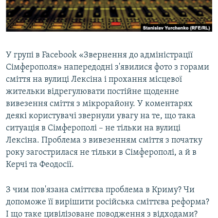
ВІДЕОУРОКИ «ELIFBE»
Русский
СВІДЧЕННЯ ОКУПАЦІЇ
Qırımtatar
УКРАЇНСЬКА ПРОБЛЕМА КРИМУ
У групі в Facebook «Звернення до адміністрації
ДОЛУЧАЙСЯ!
ІНФОГРАФІКА
Сімферополя» напередодні з'явилися фото з горами
сміття на вулиці Лексіна і прохання місцевої
жительки відрегулювати постійне щоденне
вивезення сміття з мікрорайону. У коментарях
Усі сайти RFE/RL
деякі користувачі звернули увагу на те, що така
ситуація в Сімферополі – не тільки на вулиці
Лексіна. Проблема з вивезенням сміття з початку
року загострилася не тільки в Сімферополі, а й в
Керчі та Феодосії.
З чим пов'язана сміттєва проблема в Криму? Чи
допоможе її вирішити російська сміттєва реформа?
І що таке цивілізоване поводження з відходами?