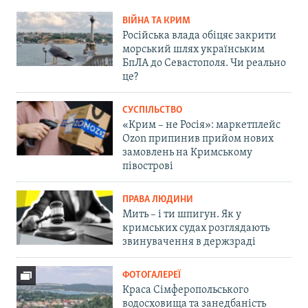
ВІЙНА ТА КРИМ
Російська влада обіцяє закрити
морський шлях українським
БпЛА до Севастополя. Чи реально
це?
СУСПІЛЬСТВО
«Крим – не Росія»: маркетплейс
Ozon припинив прийом нових
замовлень на Кримському
півострові
ПРАВА ЛЮДИНИ
Мить – і ти шпигун. Як у
кримських судах розглядають
звинувачення в держзраді
ФОТОГАЛЕРЕЇ
Краса Сімферопольського
водосховища та занедбаність