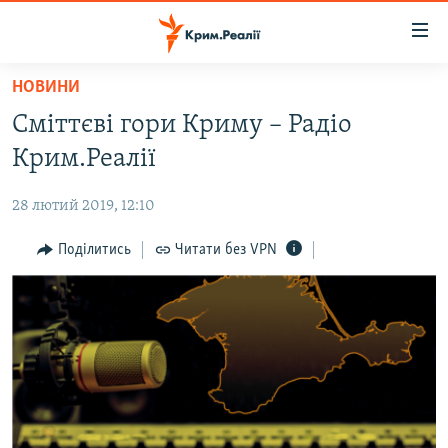
Доступність
посилання
Перейти
НОВИНИ
до
НОВИНИ
Сміттєві гори Криму – Радіо
основного
ВОДА.КРИМ
матеріалу
Крим.Реалії
ВІДЕО ТА ФОТО
Перейти
до
28 лютий 2019, 12:10
ПОЛІТИКА
основної
БЛОГИ
Поділитись
Читати без VPN
навігації
Перейти
ПОГЛЯД
до
ІНТЕРВ'Ю
пошуку
ВСЕ ЗА ДЕНЬ
СПЕЦПРОЕКТИ
ЯК ОБІЙТИ БЛОКУВАННЯ
ДЕПОРТАЦІЯ