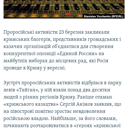
ВІДЕОУРОКИ «ELIFBE»
Русский
СВІДЧЕННЯ ОКУПАЦІЇ
Qırımtatar
УКРАЇНСЬКА ПРОБЛЕМА КРИМУ
Проросійські активісти 23 березня закликали
ДОЛУЧАЙСЯ!
ІНФОГРАФІКА
кримських блогерів, представників громадських і
казачих організацій об'єднатися для створення
конкурентної опозиції «Единой России» на
майбутніх виборах до місцевих рад, які Росія
Усі сайти RFE/RL
проведе в Криму у вересні.
Зустріч проросійських активістів відбулася в парку
левів «Тайган», у ній взяли понад два десятки
людей з різних регіонів Криму. Раніше отаман
«кримського казацтва» Сергій Акімов заявляв, що
на півострові помітно зростає невдоволення
російською владою. Найбільше, за його словами,
починають розчаровуватися в «героях «кримської