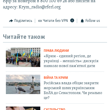
ефір за номером 8 800 100 69 26 або писати на
адресу: Krym_radio@rferl.org
Поділитись
Читати без VPN
Follow us
Читайте також
ПРАВА ЛЮДИНИ
«Крим – єдиний регіон, де
українці – меншість»: дискусія
навколо нової пам'ятної дати
ВІЙНА ТА КРИМ
Російська влада обіцяє закрити
морський шлях українським
БпЛА до Севастополя. Чи реально
це?
СУСПІЛЬСТВО