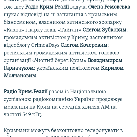
ток-шоу
Радіо Крим.Реалії
ведуча
Олена Ремовська
шукає відповіді на ці запитання з кримським
бізнесменом, власником ялтинського зоопарку
«Казка» і парку левів «Тайган»
Олегом Зубковим
;
громадським активістом у Криму, засновником
відеоблогу CrimeaDays
Олегом Кочеровим
;
російським громадським активістом, головою
організації «Чистий берег.Крим»
Володимиром
Гарначуком
; українським політологом
Кирилом
Молчановим
.
Радіо Крим.Реалії
разом із Національною
суспільною радіокомпанією України продовжує
мовлення на Крим на середніх хвилях АМ на
частоті 549 кГц.
Кримчани можуть безкоштовно телефонувати в