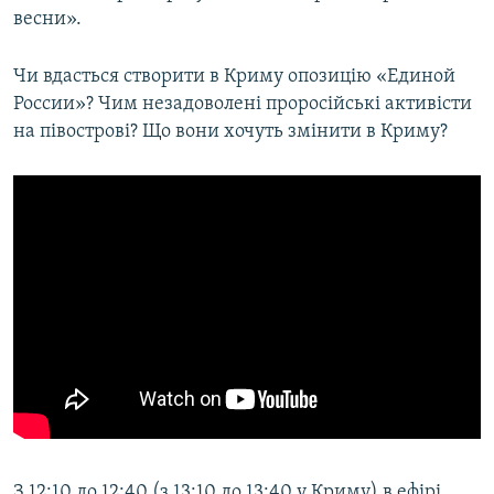
весни».
Чи вдасться створити в Криму опозицію «Единой
России»? Чим незадоволені проросійські активісти
на півострові? Що вони хочуть змінити в Криму?
З 12:10 до 12:40 (з 13:10 до 13:40 у Криму) в ефірі