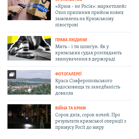
«Крим – не Росія»: маркетплейс
Ozon припинив прийом нових
замовлень на Кримському
півострові
ПРАВА ЛЮДИНИ
Мить – і ти шпигун. Як у
кримських судах розглядають
звинувачення в держзраді
ФОТОГАЛЕРЕЇ
Краса Сімферопольського
водосховища та занедбаність
довкола
ВІЙНА ТА КРИМ
Сорок днів, сорок ночей. Про
результати кримської операції з
примусу Росії до миру