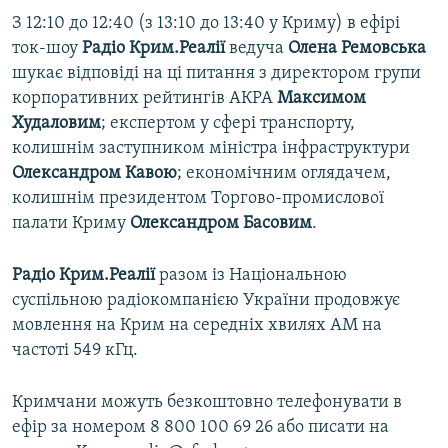
З 12:10 до 12:40 (з 13:10 до 13:40 у Криму) в ефірі
ток-шоу
Радіо Крим.Реалії
ведуча
Олена Ремовська
шукає відповіді на ці питання з директором групи
корпоративних рейтингів АКРА
Максимом
Худаловим
; експертом у сфері транспорту,
колишнім заступником міністра інфраструктури
Олександром Кавою
; економічним оглядачем,
колишнім президентом Торгово-промислової
палати Криму
Олександром Басовим
.
Радіо Крим.Реалії
разом із Національною
суспільною радіокомпанією України продовжує
мовлення на Крим на середніх хвилях АМ на
частоті 549 кГц.
Кримчани можуть безкоштовно телефонувати в
ефір за номером 8 800 100 69 26 або писати на