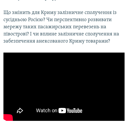
Що змінить для Криму залізничне сполучення із
сусідньою Росією? Чи перспективно розвивати
мережу таких пасажирських перевезень на
півострові? І чи вплине залізничне сполучення на
забезпечення анексованого Криму товарами?