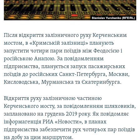
ВІДЕОУРОКИ «ELIFBE»
Русский
СВІДЧЕННЯ ОКУПАЦІЇ
Qırımtatar
УКРАЇНСЬКА ПРОБЛЕМА КРИМУ
Після відкриття залізничного руху Керченським
ДОЛУЧАЙСЯ!
ІНФОГРАФІКА
мостом, в «Кримській залізниці» планують
запустити чотири пари поїздів між Феодосією і
російською Анапою. За повідомленням
підприємства, планується запуск пасажирських
Усі сайти RFE/RL
поїздів до російських Санкт-Петербурга, Москви,
Кисловодська, Мурманська та Єкатеринбурга.
Відкриття руху залізничною частиною
Керченського мосту, за повідомленням шляховиків,
заплановано на грудень 2019 року. Як повідомляє
інформагенція РИА «Новости», в планах
підприємства забезпечити рух чотирьох пар поїздів
на добу за цим маршрутом.