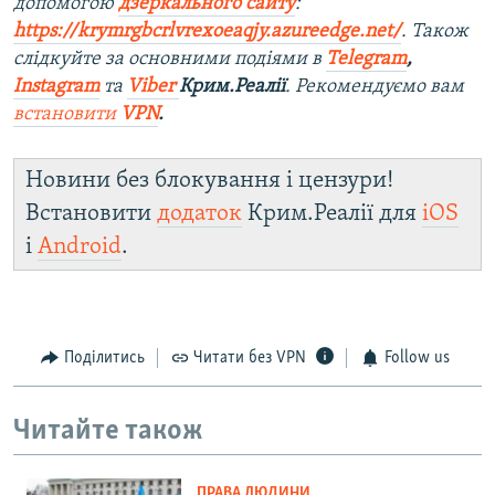
допомогою
дзеркального сайту
:
https://krymrgbcrlvrexoeaqjy.azureedge.net/
. Також
слідкуйте за основними подіями в
Telegram
,
Instagram
та
Viber
Крим.Реалії
. Рекомендуємо вам
встановити
VPN
.
Новини без блокування і цензури!
Встановити
додаток
Крим.Реалії для
iOS
і
Android
.
Поділитись
Читати без VPN
Follow us
Читайте також
ПРАВА ЛЮДИНИ