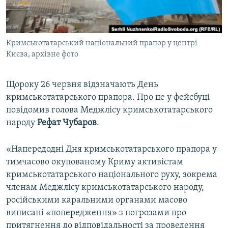
ВІДЕОУРОКИ «ELIFBE»
Русский
СВІДЧЕННЯ ОКУПАЦІЇ
Qırımtatar
Кримськотатарський національний прапор у центрі
УКРАЇНСЬКА ПРОБЛЕМА КРИМУ
Києва, архівне фото
ДОЛУЧАЙСЯ!
ІНФОГРАФІКА
Щороку 26 червня відзначають День
кримськотатарського прапора. Про це у фейсбуці
повідомив голова Меджлісу кримськотатарського
Усі сайти RFE/RL
народу
Рефат Чубаров
.
«Напередодні Дня кримськотатарського прапора у
тимчасово окупованому Криму активістам
кримськотатарського національного руху, зокрема
членам Меджлісу кримськотатарського народу,
російськими каральними органами масово
виписані «попередження» з погрозами про
притягнення до відповідальності за проведення