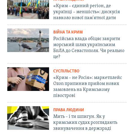
«Крим – єдиний регіон, де
українці – меншість»: дискусія
навколо нової пам'ятної дати
ВІЙНА ТА КРИМ
Російська влада обіцяє закрити
морський шлях українським
БпЛА до Севастополя. Чи реально
це?
СУСПІЛЬСТВО
«Крим – не Росія»: маркетплейс
Ozon припинив прийом нових
замовлень на Кримському
півострові
ПРАВА ЛЮДИНИ
Мить – і ти шпигун. Як у
кримських судах розглядають
звинувачення в держзраді