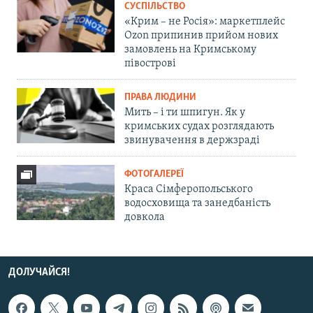
СУСПІЛЬСТВО
«Крим – не Росія»: маркетплейс
Ozon припинив прийом нових
замовлень на Кримському
півострові
ПРАВА ЛЮДИНИ
Мить – і ти шпигун. Як у
кримських судах розглядають
звинувачення в держзраді
ФОТОГАЛЕРЕЇ
Краса Сімферопольського
водосховища та занедбаність
довкола
ДОЛУЧАЙСЯ!