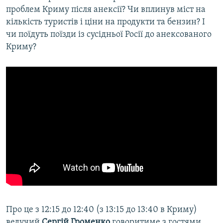
проблем Криму після анексії? Чи вплинув міст на
кількість туристів і ціни на продукти та бензин? І
чи поїдуть поїзди із сусідньої Росії до анексованого
Криму?
Про це з 12:15 до 12:40 (з 13:15 до 13:40 в Криму)
ведучий
Сергій Громенко
говоритиме з гостями