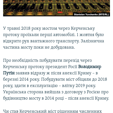
ВІДЕОУРОКИ «ELIFBE»
Русский
СВІДЧЕННЯ ОКУПАЦІЇ
Qırımtatar
УКРАЇНСЬКА ПРОБЛЕМА КРИМУ
У травні 2018 року мостом через Керченську
ДОЛУЧАЙСЯ!
ІНФОГРАФІКА
протоку проїхали перші автомобілі. 1 жовтня було
відкрито рух вантажного транспорту. Залізнична
частина мосту поки не добудована.
Усі сайти RFE/RL
Про необхідність побудувати перехід через
Керченську протоку президент Росії
Володимир
Путін
заявив відразу ж після анексії Криму – в
березні 2014 року. Побудувати міст обіцяли до 2018
року, здати в експлуатацію – влітку 2019 року.
Українська сторона вийшла з договору з Росією про
будівництво мосту в 2014 році – після анексії Криму.
Чи став Керченський міст рішенням численних