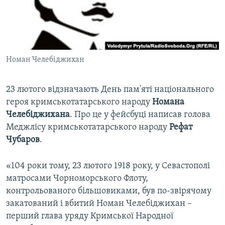
ВІДЕОУРОКИ «ELIFBE»
Русский
СВІДЧЕННЯ ОКУПАЦІЇ
Qırımtatar
УКРАЇНСЬКА ПРОБЛЕМА КРИМУ
Номан Челебіджихан
ДОЛУЧАЙСЯ!
ІНФОГРАФІКА
23 лютого відзначають День пам'яті національного
героя кримськотатарського народу
Номана
Усі сайти RFE/RL
Челебіджихана
. Про це у фейсбуці написав голова
Меджлісу кримськотатарського народу
Рефат
Чубаров
.
«104 роки тому, 23 лютого 1918 року, у Севастополі
матросами Чорноморського Флоту,
контрольованого більшовиками, був по-звірячому
закатований і вбитий Номан Челебіджихан –
перший глава уряду Кримської Народної