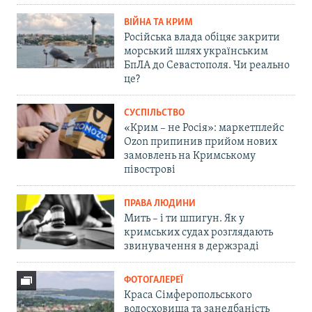
ВІЙНА ТА КРИМ
Російська влада обіцяє закрити
морський шлях українським
БпЛА до Севастополя. Чи реально
це?
СУСПІЛЬСТВО
«Крим – не Росія»: маркетплейс
Ozon припинив прийом нових
замовлень на Кримському
півострові
ПРАВА ЛЮДИНИ
Мить – і ти шпигун. Як у
кримських судах розглядають
звинувачення в держзраді
ФОТОГАЛЕРЕЇ
Краса Сімферопольського
водосховища та занедбаність