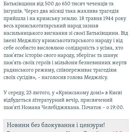
Батьківщини від 500 до 650 тисяч чеченців та
інгушів. Через два місяці така жахлива трагедія
прийшла і на кримську землю. 18 травня 1944 року
весь кримськотатарський народ зазнав
насильницького вигнання зі своєї Батьківщини. Від
імені Меджлісу кримськотатарського народу і від
себе особисто висловлюю солідарність з усіма, хто
пам'ятає історію свого народу, зберігає та шанує
пам'ять своїх героїв і мільйони безневинних жертв
радянського режиму, співпереживає трагедіям
своїх сусідів», – наголосив голова Меджлісу.
У середу, 23 лютого, у «Кримському домі» в Києві
відбудеться літературний вечір, присвячений
пам'яті Номана Челебіджихана. Початок – о 19:00.
Новини без блокування і цензури!