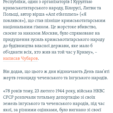
Республіки, один з організаторів I Курултаю
кримськотатарського народу, Білорусі, Литви та
Польщі, автор вірша «Ant etkenmen» («Я
поклявся»), що став пізніше кримськотатарським
національним гімном. Це жорстоке вбивство,
скоєне за наказом Москви, було спрямоване на
придушення зусиль кримськотатарського народу
до будівництва власної держави, яке мало б
об'єднати всіх, хто жив на той час у Криму», –
написав Чубаров
.
Він додав, що цього ж дня відзначають День пам'яті
жертв геноциду чеченського та інгуського народів.
«78 років тому, 23 лютого 1944 року, війська НКВС
СРСР розпочали тотальну депортацію зі своїх
земель інгуського та чеченського народів, під час
якої, за різними оцінками, було вигнано зі своєї