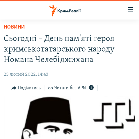
Доступність
посилання
Перейти
НОВИНИ
до
НОВИНИ
Сьогодні – День пам'яті героя
основного
ВОДА.КРИМ
матеріалу
кримськотатарського народу
ВІДЕО ТА ФОТО
Перейти
Номана Челебіджихана
до
ПОЛІТИКА
основної
23 лютий 2022, 14:43
БЛОГИ
навігації
Перейти
Поділитись
Читати без VPN
ПОГЛЯД
до
ІНТЕРВ'Ю
пошуку
ВСЕ ЗА ДЕНЬ
СПЕЦПРОЕКТИ
ЯК ОБІЙТИ БЛОКУВАННЯ
ДЕПОРТАЦІЯ