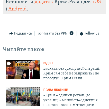
Встановити
додаток
Крим.Реалії для
iOS
і
Android
.
Поділитись
Читати без VPN
Follow us
Читайте також
ВІДЕО
Блокада без сухопутної операції:
Крим сам себе не заправить і не
прогодує | Крим.Реалії
ПРАВА ЛЮДИНИ
«Крим – єдиний регіон, де
українці – меншість»: дискусія
навколо нової пам'ятної дати