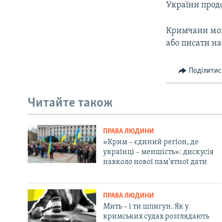
України прод
Кримчани мож
або писати на
Поділитис
Читайте також
ПРАВА ЛЮДИНИ
«Крим – єдиний регіон, де
українці – меншість»: дискусія
навколо нової пам'ятної дати
ПРАВА ЛЮДИНИ
Мить – і ти шпигун. Як у
кримських судах розглядають