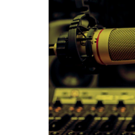
ВІДЕОУРОКИ «ELIFBE»
СВІДЧЕННЯ ОКУПАЦІЇ
УКРАЇНСЬКА ПРОБЛЕМА КРИМУ
ІНФОГРАФІКА