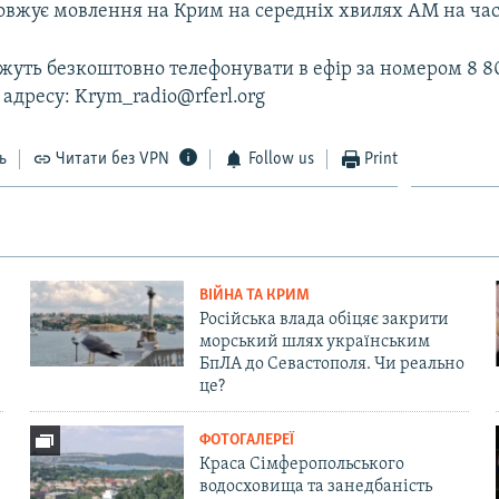
овжує мовлення на Крим на середніх хвилях АМ на част
уть безкоштовно телефонувати в ефір за номером 8 80
 адресу: Krym_radio@rferl.org
ь
Читати без VPN
Follow us
Print
ВІЙНА ТА КРИМ
Російська влада обіцяє закрити
морський шлях українським
БпЛА до Севастополя. Чи реально
це?
ФОТОГАЛЕРЕЇ
Краса Сімферопольського
водосховища та занедбаність