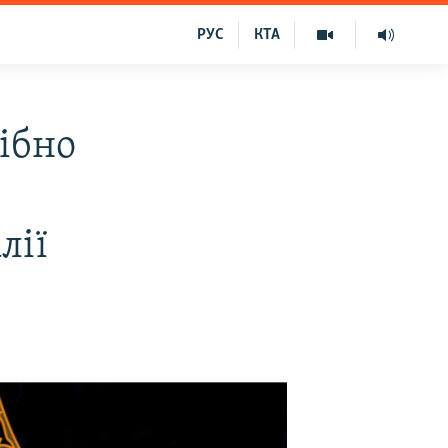
РУС
КТА
ібно
лії