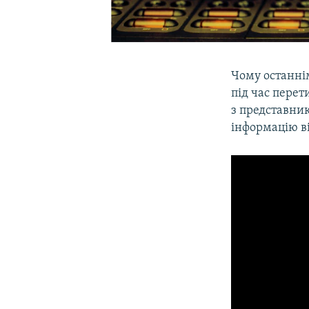
Чому останні
під час пере
з представник
інформацію в