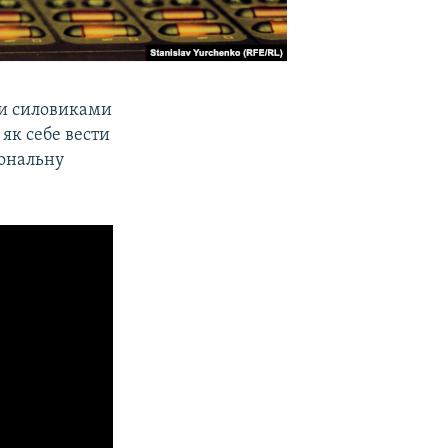
ми силовиками
як себе вести
сональну