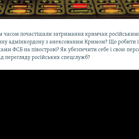
м часом почастішали затримання кримчан російськи
тину адмінкордону з анексованим Кримом? Що робити і 
ами ФСБ на півострові? Як убезпечити себе і свою пер
ід перегляду російських спецслужб?