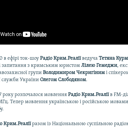
40 в ефірі ток-шоу
Радіо Крим.Реалії
ведуча
Тетяна Кур
 ці запитання з кримським юристом
Лілею Гемеджи
, ек
авозахисної групи
Володимиром Чекригіним
і спікеро
 служби України
Олегом Слободяном
.
17 року розпочалося мовлення
Радіо Крим.Реалії
в FM-ді
 МГц. Тепер мовлення українською і російською мовами
у.
о Крим.Реалії
разом із Національною суспільною раді