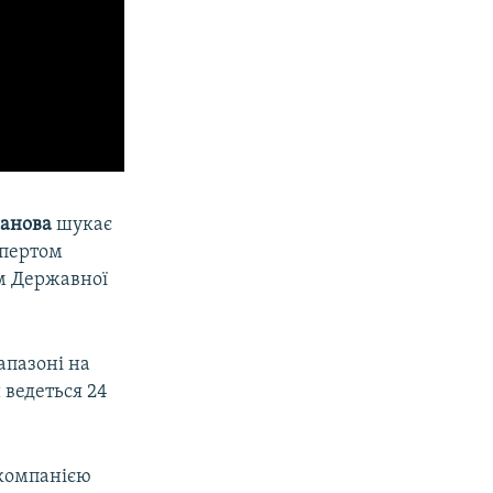
манова
шукає
спертом
м Державної
апазоні на
 ведеться 24
окомпанією