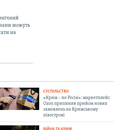
івнічний
мчани можуть
сати на
СУСПІЛЬСТВО
«Крим – не Росія»: маркетплейс
Ozon припинив прийом нових
замовлень на Кримському
півострові
ВІЙНА ТА КРИМ