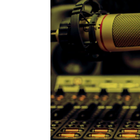
ВІДЕОУРОКИ «ELIFBE»
СВІДЧЕННЯ ОКУПАЦІЇ
УКРАЇНСЬКА ПРОБЛЕМА КРИМУ
ІНФОГРАФІКА