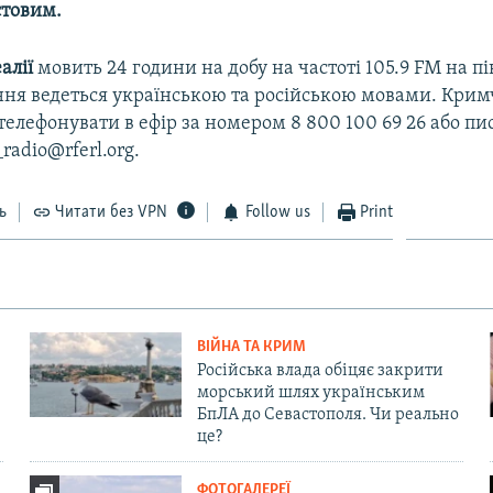
стовим.
алії
мовить 24 години на добу на частоті 105.9 FM на п
ня ведеться українською та російською мовами. Кри
елефонувати в ефір за номером 8 800 100 69 26 або пи
radio@rferl.org.
ь
Читати без VPN
Follow us
Print
ВІЙНА ТА КРИМ
Російська влада обіцяє закрити
морський шлях українським
БпЛА до Севастополя. Чи реально
це?
ФОТОГАЛЕРЕЇ