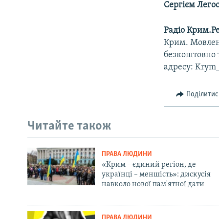
Сергієм Лего
Радіо Крим.Ре
Крим. Мовлен
безкоштовно т
адресу: Krym_
Поділитис
Читайте також
ПРАВА ЛЮДИНИ
«Крим – єдиний регіон, де
українці – меншість»: дискусія
навколо нової пам'ятної дати
ПРАВА ЛЮДИНИ