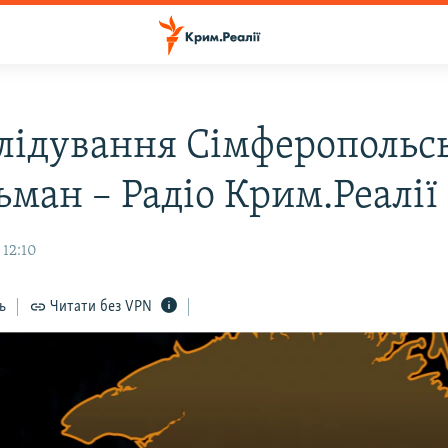
лідування Сімферопольс
ьман – Радіо Крим.Реалії
 12:10
ь
Читати без VPN