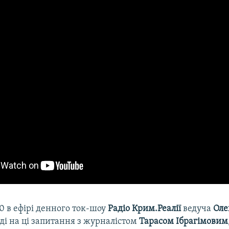
:40 в ефірі денного ток-шоу
Радіо Крим.Реалії
ведуча
Оле
ді на ці запитання з журналістом
Тарасом Ібрагімовим