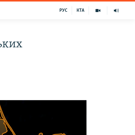
РУС
КТА
ьких