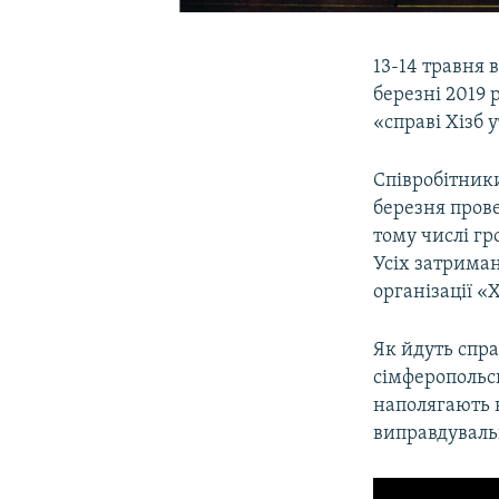
13-14 травня 
березні 2019 
«справі Хізб 
Співробітники
березня пров
тому числі г
Усіх затриман
організації «Х
Як йдуть спра
сімферопольс
наполягають н
виправдуваль