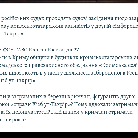
в російських судах проходять судові засідання щодо за
року кримськотатарських активістів у другій сімфероп
ут-Тахрір».
 ФСБ, МВС Росії та Росгвардії 27
ели в Криму обшуки в будинках кримськотатарських акт
ромадського правозахисного об'єднання «Кримська солі
их підозрюють в участі у діяльності забороненої в Росії
ізб ут-Тахрір».
ви у затриманих в березні кримчан, фігурантів другої
ької «справи Хізб ут-Тахрір»? Чому адвокати затрима
а їх невинуватості? І які шанси у кримчан отримати
ні вироки?