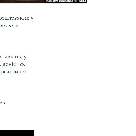
арештованих у
ольській
ивістів, у
дарність».
 релігійної
них