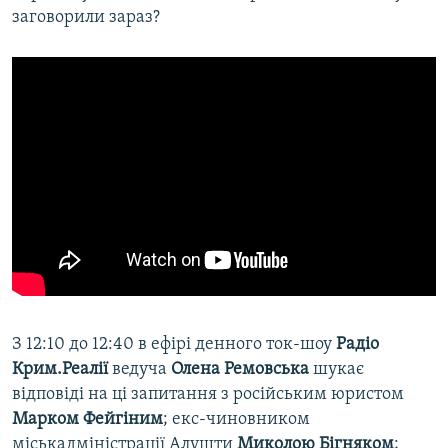
заговорили зараз?
З 12:10 до 12:40 в ефірі денного ток-шоу
Радіо
Крим.Реалії
ведуча
Олена Ремовська
шукає
відповіді на ці запитання з російським юристом
Марком Фейгіним
; екс-чиновником
міськадміністрації Алушти
Миколою Бігняком
;