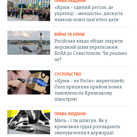
ПРАВА ЛЮДИНИ
«Крим – єдиний регіон, де
українці – меншість»: дискусія
навколо нової пам'ятної дати
ВІЙНА ТА КРИМ
Російська влада обіцяє закрити
морський шлях українським
БпЛА до Севастополя. Чи реально
це?
СУСПІЛЬСТВО
«Крим – не Росія»: маркетплейс
Ozon припинив прийом нових
замовлень на Кримському
півострові
ПРАВА ЛЮДИНИ
Мить – і ти шпигун. Як у
кримських судах розглядають
звинувачення в держзраді