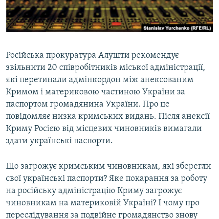
ВІДЕОУРОКИ «ELIFBE»
Русский
СВІДЧЕННЯ ОКУПАЦІЇ
Qırımtatar
УКРАЇНСЬКА ПРОБЛЕМА КРИМУ
Російська прокуратура Алушти рекомендує
ДОЛУЧАЙСЯ!
ІНФОГРАФІКА
звільнити 20 співробітників міської адміністрації,
які перетинали адмінкордон між анексованим
Кримом і материковою частиною України за
паспортом громадянина України. Про це
Усі сайти RFE/RL
повідомляє низка кримських видань. Після анексії
Криму Росією від місцевих чиновників вимагали
здати українські паспорти.
Що загрожує кримським чиновникам, які зберегли
свої українські паспорти? Яке покарання за роботу
на російську адміністрацію Криму загрожує
чиновникам на материковій Україні? І чому про
переслідування за подвійне громадянство знову