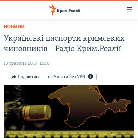
Доступність
посилання
Перейти
НОВИНИ
до
НОВИНИ
Українські паспорти кримських
основного
ВОДА.КРИМ
матеріалу
чиновників – Радіо Крим.Реалії
ВІДЕО ТА ФОТО
Перейти
до
13 травень 2019, 12:10
ПОЛІТИКА
основної
БЛОГИ
Поділитись
Читати без VPN
навігації
Перейти
ПОГЛЯД
до
ІНТЕРВ'Ю
пошуку
ВСЕ ЗА ДЕНЬ
СПЕЦПРОЕКТИ
ЯК ОБІЙТИ БЛОКУВАННЯ
ДЕПОРТАЦІЯ