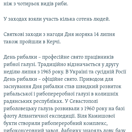
ніж з чотирьох видів риби.
У заходах взяли участь кілька сотень людей.
Святкові заходи з нагоди Дня моряка 14 липня
також пройшли в Керчі.
День рибалки – професійне свято працівників
рибної галузі. Традиційно відзначається у другу
неділю липня з 1965 року. В Україні та сусідній Росії
День рибалки – офіційне свято. Приводом для
заснування Дня рибалки став швидкий розвиток
рибальської і рибопереробної галузі в колишніх
радянських республіках. У Севастополі
риболовецьку галузь розвивали з 1960 року на базі
флоту Атлантичної експедиції. Біля Камишової
бухти створили рибопереробний комплекс,
рибоконсервний завод, фабрику знарядь лову, базу