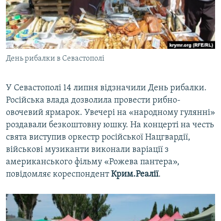
ВІДЕОУРОКИ «ELIFBE»
Русский
СВІДЧЕННЯ ОКУПАЦІЇ
Qırımtatar
УКРАЇНСЬКА ПРОБЛЕМА КРИМУ
День рибалки в Севастополі
ДОЛУЧАЙСЯ!
ІНФОГРАФІКА
У Севастополі 14 липня відзначили День рибалки.
Російська влада дозволила провести рибно-
Усі сайти RFE/RL
овочевий ярмарок. Увечері на «народному гулянні»
роздавали безкоштовну юшку. На концерті на честь
свята виступив оркестр російської Нацгвардії,
військові музиканти виконали варіації з
американського фільму «Рожева пантера»,
повідомляє кореспондент
Крим.Реалії
.