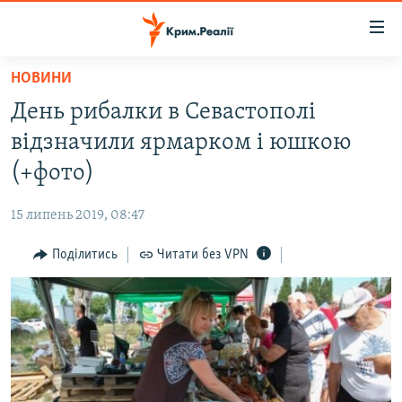
Доступність
посилання
Перейти
НОВИНИ
до
НОВИНИ
День рибалки в Севастополі
основного
ВОДА.КРИМ
матеріалу
відзначили ярмарком і юшкою
ВІДЕО ТА ФОТО
Перейти
(+фото)
до
ПОЛІТИКА
основної
15 липень 2019, 08:47
БЛОГИ
навігації
Перейти
Поділитись
Читати без VPN
ПОГЛЯД
до
ІНТЕРВ'Ю
пошуку
ВСЕ ЗА ДЕНЬ
СПЕЦПРОЕКТИ
ЯК ОБІЙТИ БЛОКУВАННЯ
ДЕПОРТАЦІЯ