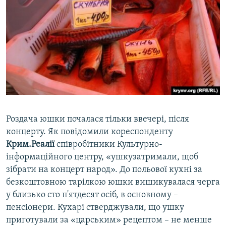
Роздача юшки почалася тільки ввечері, після
концерту. Як повідомили кореспонденту
Крим.Реалії
співробітники Культурно-
інформаційного центру, «ушкузатримали, щоб
зібрати на концерт народ». До польової кухні за
безкоштовною тарілкою юшки вишикувалася черга
у близько сто п'ятдесят осіб, в основному –
пенсіонери. Кухарі стверджували, що ушку
приготували за «царським» рецептом – не менше