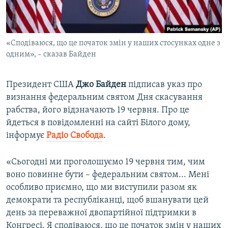
ВІДЕОУРОКИ «ELIFBE»
Русский
СВІДЧЕННЯ ОКУПАЦІЇ
Qırımtatar
«Сподіваюся, що це початок змін у наших стосунках одне з
УКРАЇНСЬКА ПРОБЛЕМА КРИМУ
одним», – сказав Байден
ДОЛУЧАЙСЯ!
ІНФОГРАФІКА
Президент США
Джо Байден
підписав указ про
визнання федеральним святом Дня скасування
рабства, його відзначають 19 червня. Про це
Усі сайти RFE/RL
йдеться в повідомленні на сайті Білого дому,
інформує
Радіо Свобода
.
«Сьогодні ми проголошуємо 19 червня тим, чим
воно повинне бути – федеральним святом... Мені
особливо приємно, що ми виступили разом як
демократи та республіканці, щоб вшанувати цей
день за переважної двопартійної підтримки в
Конгресі. Я сподіваюся, що це початок змін у наших