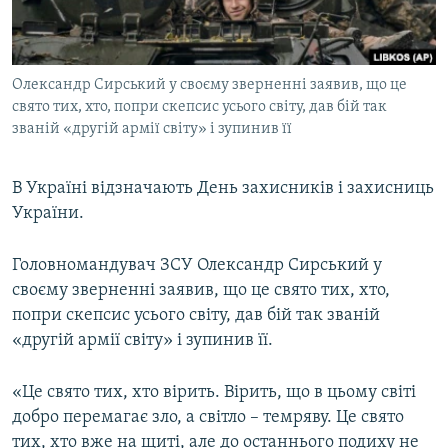
ВІДЕОУРОКИ «ELIFBE»
Русский
СВІДЧЕННЯ ОКУПАЦІЇ
Qırımtatar
Олександр Сирський у своєму зверненні заявив, що це
УКРАЇНСЬКА ПРОБЛЕМА КРИМУ
свято тих, хто, попри скепсис усього світу, дав бій так
ДОЛУЧАЙСЯ!
ІНФОГРАФІКА
званій «другій армії світу» і зупинив її
В Україні відзначають День захисників і захисниць
України.
Усі сайти RFE/RL
Головномандувач ЗСУ Олександр Сирський у
своєму зверненні заявив, що це свято тих, хто,
попри скепсис усього світу, дав бій так званій
«другій армії світу» і зупинив її.
«Це свято тих, хто вірить. Вірить, що в цьому світі
добро перемагає зло, а світло – темряву. Це свято
тих, хто вже на щиті, але до останнього подиху не