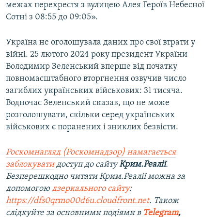
межах перехрестя з вулицею Алея Героїв Небесної
Сотні з 08:55 до 09:05».
Україна не оголошувала даних про свої втрати у
війні. 25 лютого 2024 року президент України
Володимир Зеленський вперше від початку
повномасштабного вторгнення озвучив число
загиблих українських військових: 31 тисяча.
Водночас Зеленський сказав, що не може
розголошувати, скільки серед українських
військових є поранених і зниклих безвісти.
Роскомнагляд (Роскомнадзор) намагається
заблокувати
доступ до сайту
Крим.Реалії
.
Безперешкодно читати Крим.Реалії можна за
допомогою
дзеркального сайту
:
https://dfs0qrmo00d6u.cloudfront.net
. Також
слідкуйте за основними подіями в
Telegram
,