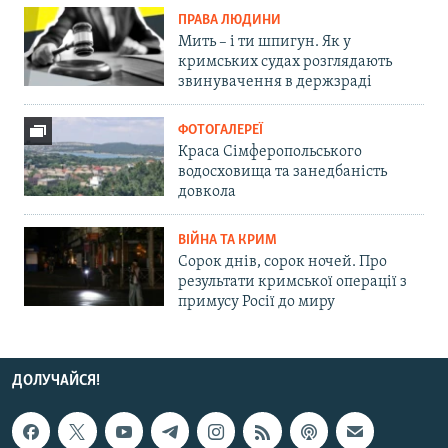
ПРАВА ЛЮДИНИ
Мить – і ти шпигун. Як у
кримських судах розглядають
звинувачення в держзраді
ФОТОГАЛЕРЕЇ
Краса Сімферопольського
водосховища та занедбаність
довкола
ВІЙНА ТА КРИМ
Сорок днів, сорок ночей. Про
результати кримської операції з
примусу Росії до миру
ДОЛУЧАЙСЯ!