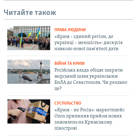
Читайте також
ПРАВА ЛЮДИНИ
«Крим – єдиний регіон, де
українці – меншість»: дискусія
навколо нової пам'ятної дати
ВІЙНА ТА КРИМ
Російська влада обіцяє закрити
морський шлях українським
БпЛА до Севастополя. Чи реально
це?
СУСПІЛЬСТВО
«Крим – не Росія»: маркетплейс
Ozon припинив прийом нових
замовлень на Кримському
півострові