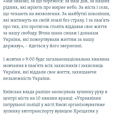
«Ми знаємо, за що боремося: за наш дім, за наших
рідних, які мріють про мирне небо. За міста і села,
що чекають на визволення. За майбутні покоління,
які житимуть на своїй землі без страху. І за пам’ять
про тих, хто протягом століть віддавав своє життя
за нашу свободу. Вічна шана синам і донькам
України, які пожертвували життям за нашу
державу», – йдеться у його зверненні.
1 жовтня о 9:00 буде загальнонаціональна хвилина
мовчання в пам’ять всіх захисників і захисниць
України, які віддали своє життя, захищаючи
незалежність України.
Київська влада раніше анонсувала зупинку руху в
центрі міста на 10 хвилин вранці: «Управління
патрульної поліції у місті Києві організовуватиме
зупинку автотранспорту вулицею Хрещатик у