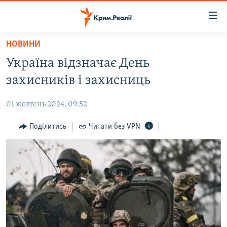
Доступність
посилання
Перейти
НОВИНИ
до
НОВИНИ
Україна відзначає День
основного
ВОДА.КРИМ
матеріалу
захисників і захисниць
ВІДЕО ТА ФОТО
Перейти
до
01 жовтень 2024, 09:52
ПОЛІТИКА
основної
БЛОГИ
Поділитись
Читати без VPN
навігації
Перейти
ПОГЛЯД
до
ІНТЕРВ'Ю
пошуку
ВСЕ ЗА ДЕНЬ
СПЕЦПРОЕКТИ
ЯК ОБІЙТИ БЛОКУВАННЯ
ДЕПОРТАЦІЯ