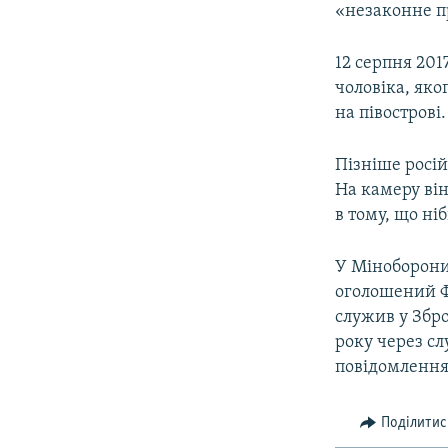
«незаконне п
12 серпня 201
чоловіка, яко
на півострові.
Пізніше росі
На камеру ві
в тому, що ні
У Міноборони
оголошений Ф
служив у Збро
року через с
повідомлення 
Поділитис