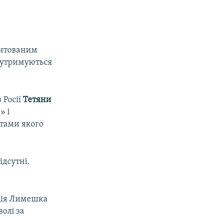
антованим
 утримуються
 Росії
Тетяни
» і
атами якого
ідсутні.
адія Лимешка
олі за