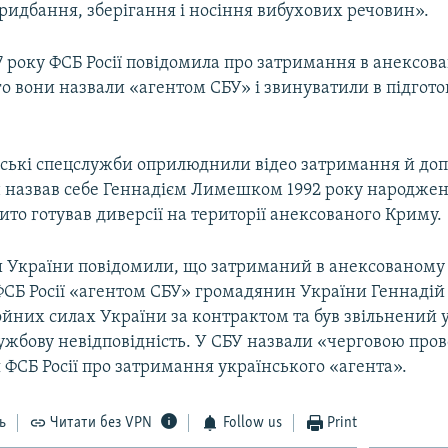
ридбання, зберігання і носіння вибухових речовин».
7 року ФСБ Росії повідомила про затримання в анексо
го вони назвали «агентом СБУ» і звинуватили в підгото
йські спецслужби оприлюднили відео затримання й доп
н назвав себе Геннадієм Лимешком 1992 року народженн
бито готував диверсії на території анексованого Криму.
 України повідомили, що затриманий в анексованому
СБ Росії «агентом СБУ» громадянин України Геннаді
йних силах України за контрактом та був звільнений у
лужбову невідповідність. У СБУ назвали «черговою про
ФСБ Росії про затримання українського «агента».
ь
Читати без VPN
Follow us
Print