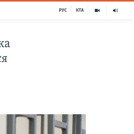
РУС
КТА
ка
ся