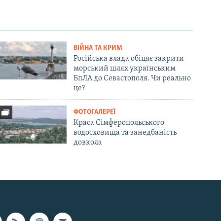
ВІЙНА ТА КРИМ
Російська влада обіцяє закрити
морський шлях українським
БпЛА до Севастополя. Чи реально
це?
ФОТОГАЛЕРЕЇ
Краса Сімферопольського
водосховища та занедбаність
довкола