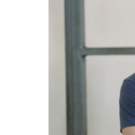
ВІДЕОУРОКИ «ELIFBE»
СВІДЧЕННЯ ОКУПАЦІЇ
УКРАЇНСЬКА ПРОБЛЕМА КРИМУ
ІНФОГРАФІКА