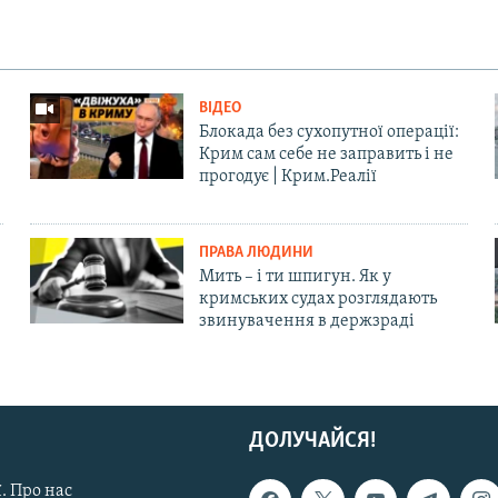
ВІДЕО
Блокада без сухопутної операції:
Крим сам себе не заправить і не
прогодує | Крим.Реалії
ПРАВА ЛЮДИНИ
Мить – і ти шпигун. Як у
кримських судах розглядають
звинувачення в держзраді
ДОЛУЧАЙСЯ!
. Про нас