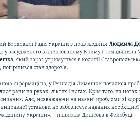
й Верховної Ради України з прав людини
Людмила Де
що у засудженого в анексованому Криму громадянина 
мешка
, який зараз утримується в колонії Ставропольсь
ї, погіршився стан здоров'я.
даною інформацією, у Геннадія Лимешки почалися проб
лися рани на руках, ліктях і ногах. Крім того, на ногах 
сипання. Але, незважаючи на наявні проблеми зі здор
 виправної установи не забезпечує надання необхідної
мадянину України», – написала Денісова в Фейсбуці.