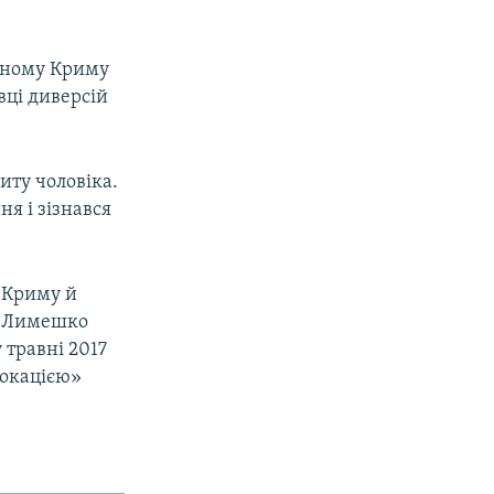
ваному Криму
вці диверсій
иту чоловіка.
я і зізнався
 Криму й
й Лимешко
 травні 2017
вокацією»