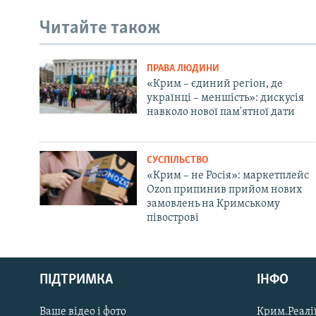
Читайте також
ПРАВА ЛЮДИНИ
«Крим – єдиний регіон, де
українці – меншість»: дискусія
навколо нової пам'ятної дати
СУСПІЛЬСТВО
«Крим – не Росія»: маркетплейс
Ozon припинив прийом нових
замовлень на Кримському
півострові
Русский
ПІДТРИМКА
ІНФО
Qırımtatar
Ваше відео і фото
Крим.Реалії