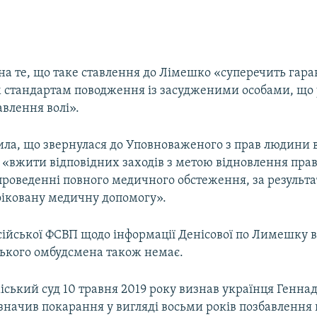
 на те, що таке ставлення до Лімешко «суперечить гар
стандартам поводження із засудженими особами, що
авлення волі».
ила, що звернулася до Уповноваженого з прав людини в
ї
«вжити відповідних заходів з метою відновлення прав
проведенні повного медичного обстеження, за результ
фіковану медичну допомогу».
ійської ФСВП щодо інформації Денісової по Лимешку в
ського омбудсмена також немає.
іський суд 10 травня 2019 року визнав українця Генн
начив покарання у вигляді восьми років позбавлення в