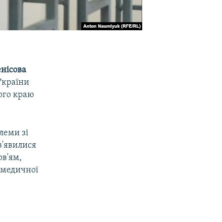
нісова
України
кого краю
леми зі
з'явилися
ов'ям,
 медичної