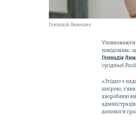
Геннадій Лимешко
Уповноважени
повідомляє, 
Геннадія Ли
сусідньої Росі
«Згідно з на
шкірою, з'яви
хворобливі ви
адміністрація
допомоги гро