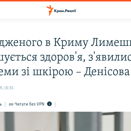
удженого в Криму Лимеш
ується здоров'я, з'явили
еми зі шкірою – Денісова
, 15:31
ь
Читати без VPN