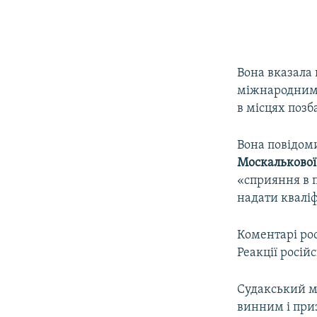
Вона вказала
міжнародним 
в місцях позб
Вона повідом
Москальково
«сприяння в 
надати квалі
Коментарі рос
Реакції росій
Судакський м
винним і приз