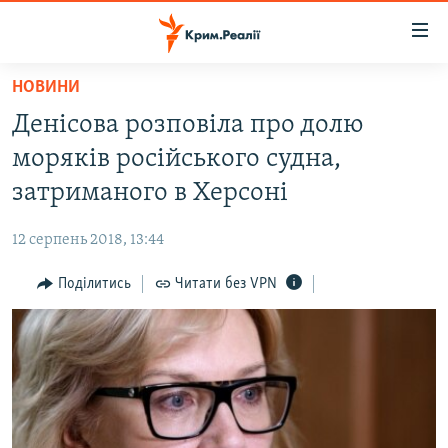
Доступність
посилання
Перейти
НОВИНИ
до
НОВИНИ
Денісова розповіла про долю
основного
ВОДА.КРИМ
матеріалу
моряків російського судна,
ВІДЕО ТА ФОТО
Перейти
затриманого в Херсоні
до
ПОЛІТИКА
основної
12 серпень 2018, 13:44
БЛОГИ
навігації
Перейти
Поділитись
Читати без VPN
ПОГЛЯД
до
ІНТЕРВ'Ю
пошуку
ВСЕ ЗА ДЕНЬ
СПЕЦПРОЕКТИ
ЯК ОБІЙТИ БЛОКУВАННЯ
ДЕПОРТАЦІЯ