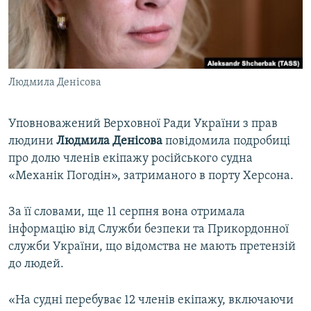
ВІДЕОУРОКИ «ELIFBE»
Русский
СВІДЧЕННЯ ОКУПАЦІЇ
Qırımtatar
УКРАЇНСЬКА ПРОБЛЕМА КРИМУ
Людмила Денісова
ДОЛУЧАЙСЯ!
ІНФОГРАФІКА
Уповноважений Верховної Ради України з прав
людини
Людмила Денісова
повідомила подробиці
Усі сайти RFE/RL
про долю членів екіпажу російського судна
«Механік Погодін», затриманого в порту Херсона.
За її словами, ще 11 серпня вона отримала
інформацію від Служби безпеки та Прикордонної
служби України, що відомства не мають претензій
до людей.
«На судні перебуває 12 членів екіпажу, включаючи