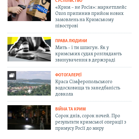
СУСПІЛЬСТВО
«Крим – не Росія»: маркетплейс
Ozon припинив прийом нових
замовлень на Кримському
півострові
ПРАВА ЛЮДИНИ
Мить – і ти шпигун. Як у
кримських судах розглядають
звинувачення в держзраді
ФОТОГАЛЕРЕЇ
Краса Сімферопольського
водосховища та занедбаність
довкола
ВІЙНА ТА КРИМ
Сорок днів, сорок ночей. Про
результати кримської операції з
примусу Росії до миру