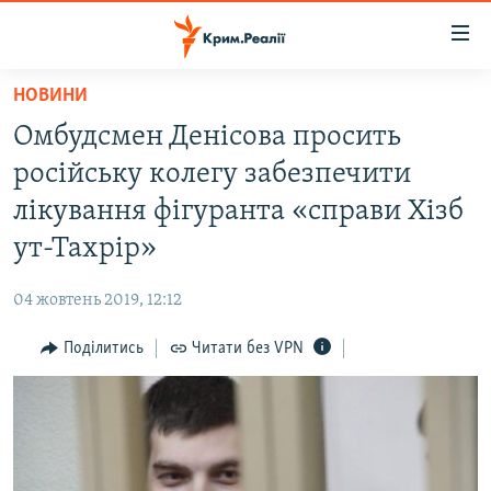
Доступність
посилання
Перейти
НОВИНИ
до
НОВИНИ
Омбудсмен Денісова просить
основного
ВОДА.КРИМ
матеріалу
російську колегу забезпечити
ВІДЕО ТА ФОТО
Перейти
лікування фігуранта «справи Хізб
до
ПОЛІТИКА
ут-Тахрір»
основної
БЛОГИ
навігації
04 жовтень 2019, 12:12
Перейти
ПОГЛЯД
до
Поділитись
Читати без VPN
ІНТЕРВ'Ю
пошуку
ВСЕ ЗА ДЕНЬ
СПЕЦПРОЕКТИ
ЯК ОБІЙТИ БЛОКУВАННЯ
ДЕПОРТАЦІЯ