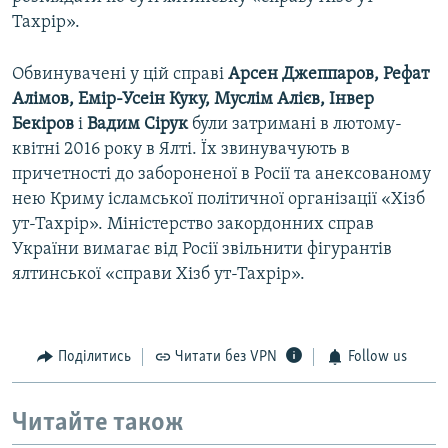
Тахрір».
Обвинувачені у цій справі
Арсен Джеппаров, Рефат
Алімов, Емір-Усеін Куку, Муслім Алієв, Інвер
Бекіров
і
Вадим Сірук
були затримані в лютому-
квітні 2016 року в Ялті. Їх звинувачують в
причетності до забороненої в Росії та анексованому
нею Криму ісламської політичної організації «Хізб
ут-Тахрір». Міністерство закордонних справ
України вимагає від Росії звільнити фігурантів
ялтинської «справи Хізб ут-Тахрір».
Поділитись
Читати без VPN
Follow us
Читайте також