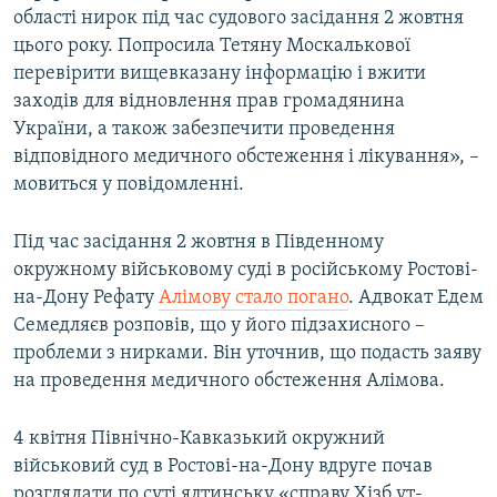
області нирок під час судового засідання 2 жовтня
цього року. Попросила Тетяну Москалькової
перевірити вищевказану інформацію і вжити
заходів для відновлення прав громадянина
України, а також забезпечити проведення
відповідного медичного обстеження і лікування», –
мовиться у повідомленні.
Під час засідання 2 жовтня в Південному
окружному військовому суді в російському Ростові-
на-Дону Рефату
Алімову стало погано
. Адвокат Едем
Семедляєв розповів, що у його підзахисного –
проблеми з нирками. Він уточнив, що подасть заяву
на проведення медичного обстеження Алімова.
4 квітня Північно-Кавказький окружний
військовий суд в Ростові-на-Дону вдруге почав
розглядати по суті ялтинську «справу Хізб ут-