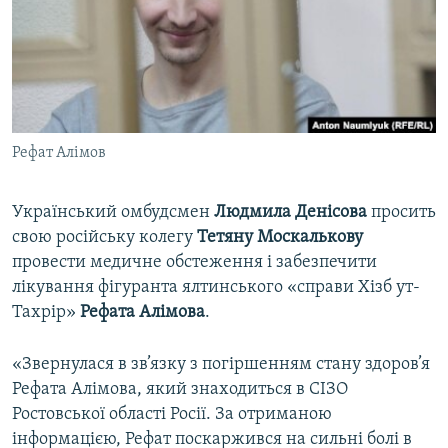
ВІДЕОУРОКИ «ELIFBE»
Русский
СВІДЧЕННЯ ОКУПАЦІЇ
Qırımtatar
УКРАЇНСЬКА ПРОБЛЕМА КРИМУ
ДОЛУЧАЙСЯ!
ІНФОГРАФІКА
Рефат Алімов
Український омбудсмен
Людмила Денісова
просить
Усі сайти RFE/RL
свою російську колегу
Тетяну Москалькову
провести медичне обстеження і забезпечити
лікування фігуранта ялтинського «справи Хізб ут-
Тахрір»
Рефата Алімова
.
«Звернулася в зв’язку з погіршенням стану здоров’я
Рефата Алімова, який знаходиться в СІЗО
Ростовської області Росії. За отриманою
інформацією, Рефат поскаржився на сильні болі в