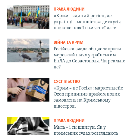
ПРАВА ЛЮДИНИ
«Крим – єдиний регіон, де
українці – меншість»: дискусія
навколо нової пам'ятної дати
ВІЙНА ТА КРИМ
Російська влада обіцяє закрити
морський шлях українським
БпЛА до Севастополя. Чи реально
це?
СУСПІЛЬСТВО
«Крим – не Росія»: маркетплейс
Ozon припинив прийом нових
замовлень на Кримському
півострові
ПРАВА ЛЮДИНИ
Мить – і ти шпигун. Як у
кримських судах розглядають