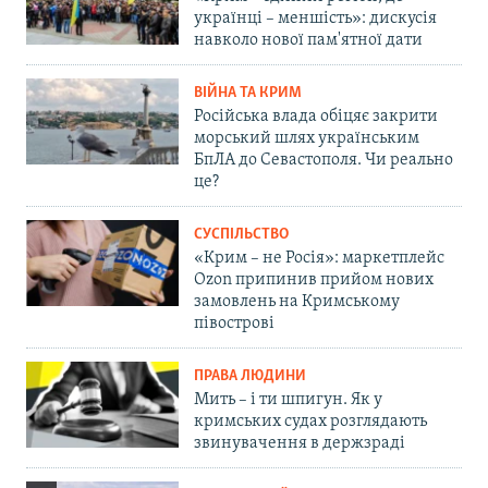
українці – меншість»: дискусія
навколо нової пам'ятної дати
ВІЙНА ТА КРИМ
Російська влада обіцяє закрити
морський шлях українським
БпЛА до Севастополя. Чи реально
це?
СУСПІЛЬСТВО
«Крим – не Росія»: маркетплейс
Ozon припинив прийом нових
замовлень на Кримському
півострові
ПРАВА ЛЮДИНИ
Мить – і ти шпигун. Як у
кримських судах розглядають
звинувачення в держзраді