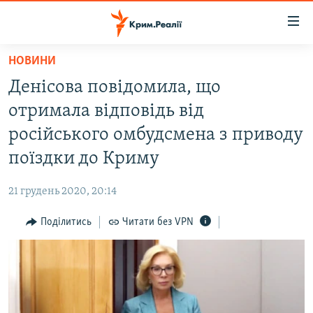
Доступність
посилання
Перейти
НОВИНИ
до
НОВИНИ
Денісова повідомила, що
основного
ВОДА.КРИМ
матеріалу
отримала відповідь від
ВІДЕО ТА ФОТО
Перейти
російського омбудсмена з приводу
до
ПОЛІТИКА
поїздки до Криму
основної
БЛОГИ
навігації
21 грудень 2020, 20:14
Перейти
ПОГЛЯД
до
Поділитись
Читати без VPN
ІНТЕРВ'Ю
пошуку
ВСЕ ЗА ДЕНЬ
СПЕЦПРОЕКТИ
ЯК ОБІЙТИ БЛОКУВАННЯ
ДЕПОРТАЦІЯ