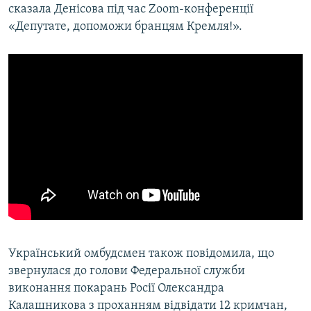
сказала Денісова під час Zoom-конференції
«Депутате, допоможи бранцям Кремля!».
Український омбудсмен також повідомила, що
звернулася до голови Федеральної служби
виконання покарань Росії Олександра
Калашникова з проханням відвідати 12 кримчан,