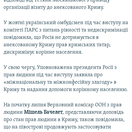
відповіді від Тетяни Москалькової з приводу
організації візиту до анексованого Криму.
У жовтні український омбудсмен під час виступу на
комітеті ПАРЄ з питань рівності та недискримінації
повідомила, що Росія не дотримується в
анексованому Криму прав кримських татар,
дискримінує корінне населення.
У свою чергу, Уповноважена президента Росії з
прав людини під час виступу заявила про
«міжнаціональну та міжконфесійну злагоду» в
Криму та надання допомоги корінному населенню.
На початку липня Верховний комісар ООН з прав
людини
Мішель Бачелет
, представляючи доповідь
про стан прав людини в Криму, також повідомила,
що на півострові продовжують застосовувати