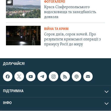
ФОТОГАЛЕРЕЇ
Краса Сімферопольського
водосховища та занедбаність
довкола
ВІЙНА ТА КРИМ
Сорок днів, сорок ночей. Про
результати кримської операції з
примусу Росії до миру
ДОЛУЧАЙСЯ!
ПІДТРИМКА
ІНФО