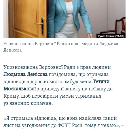
ВІДЕОУРОКИ «ELIFBE»
Русский
СВІДЧЕННЯ ОКУПАЦІЇ
Qırımtatar
УКРАЇНСЬКА ПРОБЛЕМА КРИМУ
ДОЛУЧАЙСЯ!
ІНФОГРАФІКА
Уповноважена Верховної Ради з прав людини Людмила
Денісова
Усі сайти RFE/RL
Уповноважена Верховної Ради з прав людини
Людмила Денісова
повідомила, що отримала
відповідь від російського омбудсмена
Тетяни
Москалькової
з приводу її запиту на поїздку до
Криму, щоб перевірити умови утримання
ув'язнених кримчан.
«Я отримала відповідь, що вона надіслала такий
лист на узгодження до ФСВП Росії, тому я чекаю», –