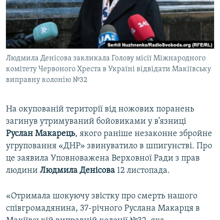
ВІДЕОУРОКИ «ELIFBE»
Русский
СВІДЧЕННЯ ОКУПАЦІЇ
Qırımtatar
УКРАЇНСЬКА ПРОБЛЕМА КРИМУ
Людмила Денісова закликала Голову місії Міжнародного
ДОЛУЧАЙСЯ!
ІНФОГРАФІКА
комітету Червоного Хреста в Україні відвідати Макіївську
виправну колонію №32
Усі сайти RFE/RL
На окупованій території від ножових поранень
загинув утримуваний бойовиками у в’язниці
Руслан Макарець
, якого раніше незаконне збройне
угруповання «ДНР» звинуватило в шпигунстві. Про
це заявила Уповноважена Верховної Ради з прав
людини
Людмила Денісова
12 листопада.
«Отримала шокуючу звістку про смерть нашого
співгромадянина, 37-річного Руслана Макарця в