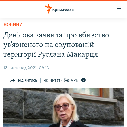
Доступність
посилання
Перейти
НОВИНИ
до
НОВИНИ
Денісова заявила про вбивство
основного
ВОДА.КРИМ
матеріалу
ув’язненого на окупованій
ВІДЕО ТА ФОТО
Перейти
території Руслана Макарця
до
ПОЛІТИКА
основної
13 листопад 2021, 09:13
БЛОГИ
навігації
Перейти
Поділитись
Читати без VPN
ПОГЛЯД
до
ІНТЕРВ'Ю
пошуку
ВСЕ ЗА ДЕНЬ
СПЕЦПРОЕКТИ
ЯК ОБІЙТИ БЛОКУВАННЯ
ДЕПОРТАЦІЯ