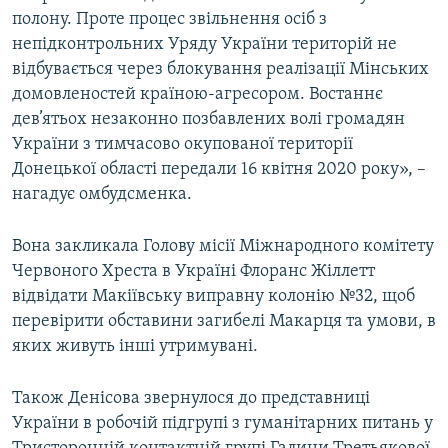
полону. Проте процес звільнення осіб з
непідконтрольних Уряду України територій не
відбувається через блокування реалізації Мінських
домовленостей країною-агресором. Востаннє
дев’ятьох незаконно позбавлених волі громадян
України з тимчасово окупованої території
Донецької області передали 16 квітня 2020 року», –
нагадує омбудсменка.
Вона закликала Голову місії Міжнародного комітету
Червоного Хреста в Україні Флоранс Жіллетт
відвідати Макіївську виправну колонію №32, щоб
перевірити обставини загибелі Макарця та умови, в
яких живуть інші утримувані.
Також Денісова звернулося до представниці
України в робочій підгрупі з гуманітарних питань у