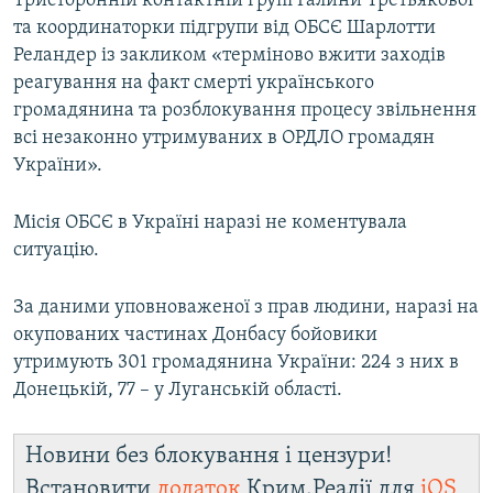
Тристоронній контактній групі Галини Третьякової
та координаторки підгрупи від ОБСЄ Шарлотти
Реландер із закликом «терміново вжити заходів
реагування на факт смерті українського
громадянина та розблокування процесу звільнення
всі незаконно утримуваних в ОРДЛО громадян
України».
Місія ОБСЄ в Україні наразі не коментувала
ситуацію.
За даними уповноваженої з прав людини, наразі на
окупованих частинах Донбасу бойовики
утримують 301 громадянина України: 224 з них в
Донецькій, 77 – у Луганській області.
Новини без блокування і цензури!
Встановити
додаток
Крим.Реалії для
iOS