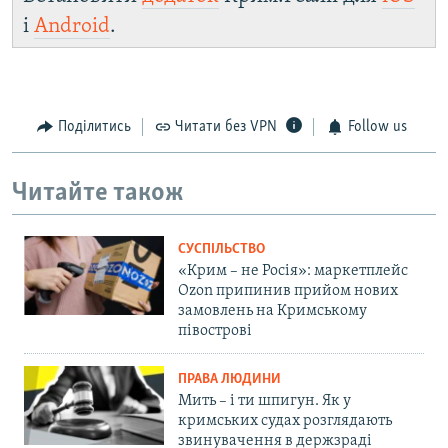
і
Android
.
Поділитись
Читати без VPN
Follow us
Читайте також
СУСПІЛЬСТВО
«Крим – не Росія»: маркетплейс
Ozon припинив прийом нових
замовлень на Кримському
півострові
ПРАВА ЛЮДИНИ
Мить – і ти шпигун. Як у
кримських судах розглядають
звинувачення в держзраді