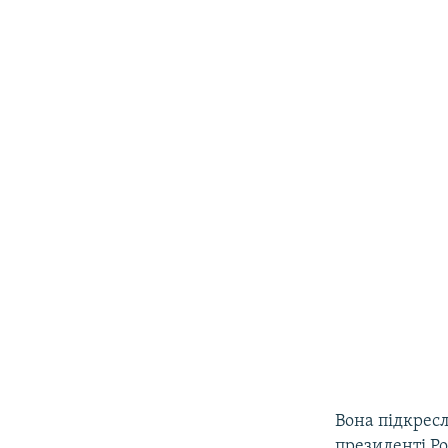
Вона підкресл
президенті Ро