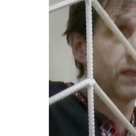
ВІДЕОУРОКИ «ELIFBE»
СВІДЧЕННЯ ОКУПАЦІЇ
УКРАЇНСЬКА ПРОБЛЕМА КРИМУ
ІНФОГРАФІКА