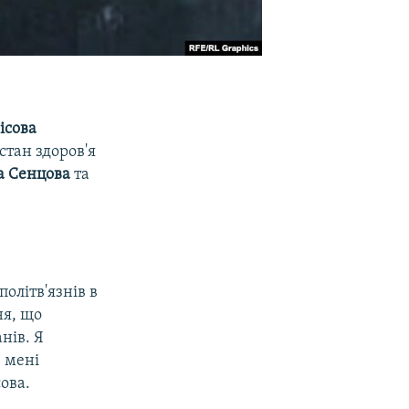
ісова
стан здоров'я
а Сенцова
та
олітв'язнів в
ня, що
нів. Я
е мені
сова.