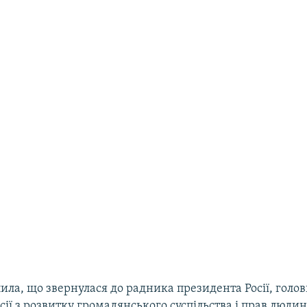
ила, що звернулася до радника президента Росії, голо
сії з розвитку громадянського суспільства і прав люди