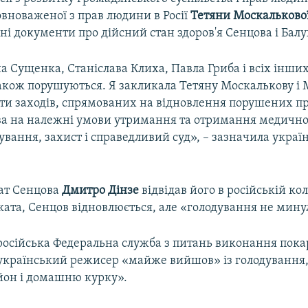
овноваженої з прав людини в Росії
Тетяни Москальково
ні документи про дійсний стан здоров'я Сенцова і Балу
а Сущенка, Станіслава Клиха, Павла Гриба і всіх інши
 також порушуються. Я закликала Тетяну Москалькову і
ти заходів, спрямованих на відновлення порушених пр
ва на належні умови утримання та отримання медично
ування, захист і справедливий суд», – зазначила укра
ат Сенцова
Дмитро Дінзе
відвідав його в російській кол
ата, Сенцов відновлюється, але «голодування не минул
російська Федеральна служба з питань виконання пок
 український режисер «майже вийшов» із голодування
ьйон і домашню курку».