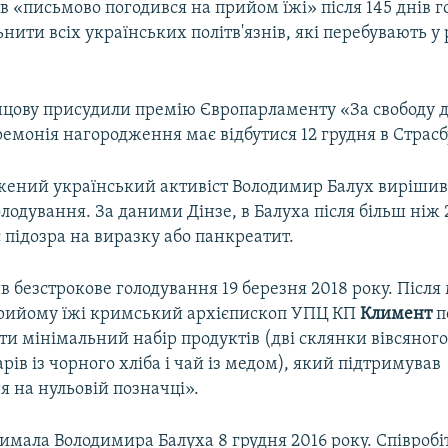
 «письмово погодився на прийом їжі» після 145 днів г
нити всіх українських політв'язнів, які перебувають у
нцову присудили премію Європарламенту «За свободу 
емонія нагородження має відбутися 12 грудня в Страсб
жений український активіст Володимир Балух вирішив
одування. За даними Дінзе, в Балуха після більш ніж 
 підозра на виразку або панкреатит.
в безстрокове голодування 19 березня 2018 року. Після 
прийому їжі кримський архієпископ УПЦ КП
Климент
п
и мінімальний набір продуктів (дві склянки вівсяного
арів із чорного хліба і чай із медом), який підтримував
 на нульовій позначці».
римала Володимира Балуха 8 грудня 2016 року. Співроб