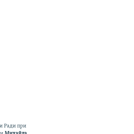
ви Ради при
ни
Михайла