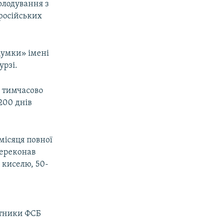
олодування з
 російських
думки» імені
урзі.
 тимчасово
200 днів
місяця повної
ереконав
 киселю, 50-
ітники ФСБ