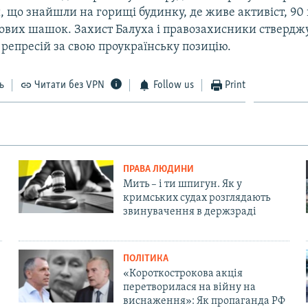
 що знайшли на горищі будинку, де живе активіст, 90 
лових шашок. Захист Балуха і правозахисники ствердж
репресій за свою проукраїнську позицію.
ь
Читати без VPN
Follow us
Print
ПРАВА ЛЮДИНИ
Мить – і ти шпигун. Як у
кримських судах розглядають
звинувачення в держзраді
ПОЛІТИКА
«Короткострокова акція
перетворилася на війну на
виснаження»: Як пропаганда РФ