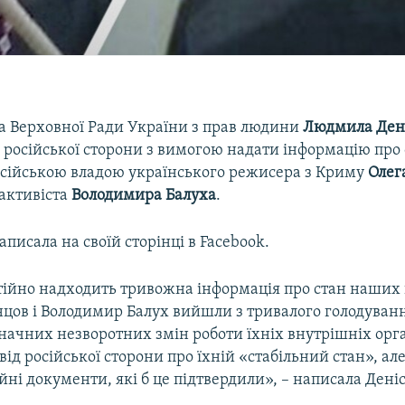
 Верховної Ради України з прав людини
Людмила Ден
 російської сторони з вимогою надати інформацію про 
осійською владою українського режисера з Криму
Олег
 активіста
Володимира Балуха
.
аписала на своїй сторінці в Facebook.
ійно надходить тривожна інформація про стан наших п
енцов і Володимир Балух вийшли з тривалого голодуван
начних незворотних змін роботи їхніх внутрішніх орга
від російської сторони про їхній «стабільний стан», ал
ійні документи, які б це підтвердили», – написала Дені