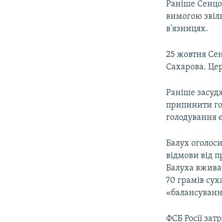
Раніше Сенцов
вимогою звіль
в'язницях.
25 жовтня Се
Сахарова. Цер
Раніше засуд
припинити гол
голодування є
Балух оголоси
відмови від 
Балуха вживат
70 грамів сух
«балансування
ФСБ Росії зат