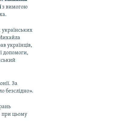
ї
з вимогою
ха.
х українських
 Михайла
ав українців,
ї допомоги,
їнський
онії. За
о безслідно».
арань
, при цьому