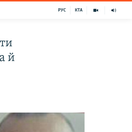
РУС
КТА
ати
а й