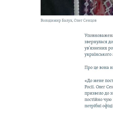
Володимир Балух, Олег Сенцов
Уповноважена
звернулася до
ув'язнених р
українського
Про це вона н
«До мене пост
Росії. Олег С
призвело до з
постійно чую 
потрібні офіц