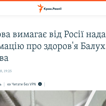
ва вимагає від Росії над
мацію про здоров'я Балух
ва
8, 19:25
ь
Читати без VPN