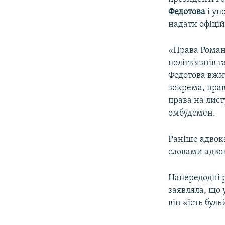
Федотова
і уп
надати офіцій
«Права Роман
політв'язнів
Федотова вжи
зокрема, пра
права на лист
омбудсмен.
Раніше адвок
словами адвок
Напередодні 
заявляла, що
він «їсть бул