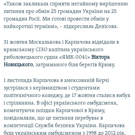
«Також закликала сприяти негайному вирішенню
питання про обмін 25 громадян України на 25
громадян Росії. Ми готові провести обмін у
найкоротші терміни», – підкреслила Денісова.
31 жовтня Москалькова і Карпачова відвідали в
кримському СІЗО капітана українського
риболовецького судна «ЯМК-0041»
Віктора
Новицького
, затриманого біля берегів Криму.
1 листопада Карпачова в анексованій Керчі
зустрілася з керівництвом і студентами
політехнічного коледжу, де 17 жовтня сталися вибух
і стрілянина. В офісі українського омбудсмена,
коментуючи поїздки Карпачової в Криму,
повідомляли, що це питання перебуває в
компетенції Служби безпеки України. Карпачова
була українським омбудсменом з 1998 до 2012 рік.