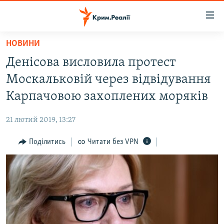
Доступність
посилання
Перейти
НОВИНИ
до
НОВИНИ
Денісова висловила протест
основного
ВОДА.КРИМ
матеріалу
Москальковій через відвідування
ВІДЕО ТА ФОТО
Перейти
Карпачовою захоплених моряків
до
ПОЛІТИКА
основної
21 лютий 2019, 13:27
БЛОГИ
навігації
Перейти
Поділитись
Читати без VPN
ПОГЛЯД
до
ІНТЕРВ'Ю
пошуку
ВСЕ ЗА ДЕНЬ
СПЕЦПРОЕКТИ
ЯК ОБІЙТИ БЛОКУВАННЯ
ДЕПОРТАЦІЯ