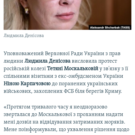
ВІДЕОУРОКИ «ELIFBE»
Русский
СВІДЧЕННЯ ОКУПАЦІЇ
Qırımtatar
УКРАЇНСЬКА ПРОБЛЕМА КРИМУ
Людмила Денісова
ДОЛУЧАЙСЯ!
ІНФОГРАФІКА
Уповноважений Верховної Ради України з прав
людини
Людмила Денісова
висловила протест
Усі сайти RFE/RL
російській колезі
Тетяні Москальковій
у зв'язку з її
спільними візитами з екс-омбудсменом України
Ніною Карпачовою
до поранених українських
військових, захоплених ФСБ біля берегів Криму.
«Протягом тривалого часу я неодноразово
зверталася до Москалькової з проханням надати
мені дозвіл на відвідування затриманих моряків.
Мене поінформували, що ухвалення рішення щодо