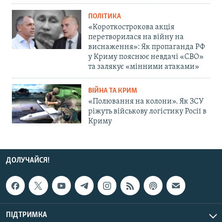
ПОЛІТИКА
«Короткострокова акція
перетворилася на війну на
виснаження»: Як пропаганда РФ
у Криму пояснює невдачі «СВО»
та залякує «мінними атаками»
ВІЙНА ТА КРИМ
«Полювання на колони». Як ЗСУ
ріжуть військову логістику Росії в
Криму
ДОЛУЧАЙСЯ!
ПІДТРИМКА