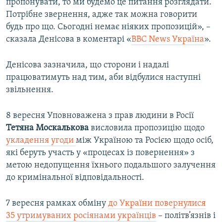
пропонувати, то ми будемо це питання розглядати.
Потрібне звернення, адже так можна говорити
будь про що. Сьогодні немає ніяких пропозицій», –
сказала Денісова в коментарі «
BBC News Україна
».
Денісова зазначила, що сторони і надалі
працюватимуть над тим, аби відбулися наступні
звільнення.
8 вересня Уповноважена з прав людини в Росії
Тетяна Москалькова
висловила пропозицію щодо
укладення угоди
між Україною та Росією щодо осіб,
які беруть участь у «процесах із повернення» з
метою недопущення їхнього подальшого залучення
до кримінальної відповідальності.
7 вересня рамках обміну
до України повернулися
35 утримуваних росіянами українців
– політв’язнів і