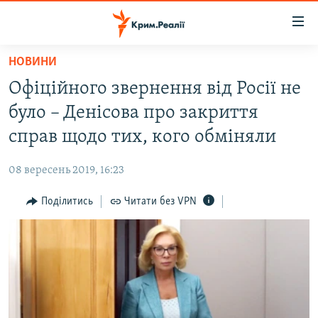
Доступність
посилання
Перейти
НОВИНИ
до
НОВИНИ
Офіційного звернення від Росії не
основного
ВОДА.КРИМ
матеріалу
було – Денісова про закриття
ВІДЕО ТА ФОТО
Перейти
справ щодо тих, кого обміняли
до
ПОЛІТИКА
основної
08 вересень 2019, 16:23
БЛОГИ
навігації
Перейти
Поділитись
Читати без VPN
ПОГЛЯД
до
ІНТЕРВ'Ю
пошуку
ВСЕ ЗА ДЕНЬ
СПЕЦПРОЕКТИ
ЯК ОБІЙТИ БЛОКУВАННЯ
ДЕПОРТАЦІЯ