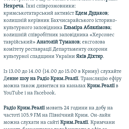
Некреча
. Їхні співрозмовники:
кримськотатарський активіст
Едем Дудаков
;
колишній керівник Бахчисарайського історико-
культурного заповідника
Ельміра Аблялімова
;
колишній співробітник заповідника «Херсонес
таврійський»
Анатолій Туманов
; ексголова
комітету реставрації Департаменту охорони
культурної спадщини України
Яків Діхтяр
.
Із 13.00 до 14.00 (14.00 до 15.00 в Криму) слухайте
Д
енне шоу на Радіо Крим.Реалії
. Трансляцію ефіру
можна також дивитися на каналах
Крим.Реалії
в
YouTube і на Facebook.
Радіо Крим.Реалії
мовить 24 години на добу на
частоті 105.9 FM на Північний Крим. Он-лайн
можна слухати на сайті
Крим.Реалії
. Кримчани