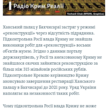
ВІДЕОУРОКИ «ELIFBE»
Русский
СВІДЧЕННЯ ОКУПАЦІЇ
Qırımtatar
УКРАЇНСЬКА ПРОБЛЕМА КРИМУ
Ханський палац у Бахчисараї застряг у режимі
ДОЛУЧАЙСЯ!
ІНФОГРАФІКА
«реконструкції» через відсутність підрядника.
Підконтрольна Росії влада Криму не знайшла
виконавця робіт для «реконструкції» восьми
об'єктів музею. Згідно з даними порталу
Усі сайти RFE/RL
держзакупівель, у Росії та анексованому Криму не
знайшлося охочих зайнятися реконструкцією за
більш ніж 315 мільйонів російських рублів.
Підконтрольне Кремлю керівництво Криму
анонсувало завершення реставрації Ханського
палацу в Бахчисараї до 2021 року. Уряд України
наполягає на незаконності таких робіт.
Чому підконтрольна Росії влада Криму не може