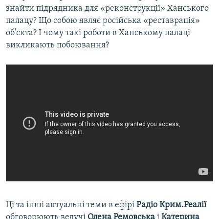
знайти підрядника для «реконструкції» Ханського
палацу? Що собою являє російська «реставрація»
об'єкта? І чому такі роботи в Ханському палаці
викликають побоювання?
Ці та інші актуальні теми в ефірі
Радіо Крим.Реалії
обговорюють ведучі
Олена Ремовська
і
Катерина