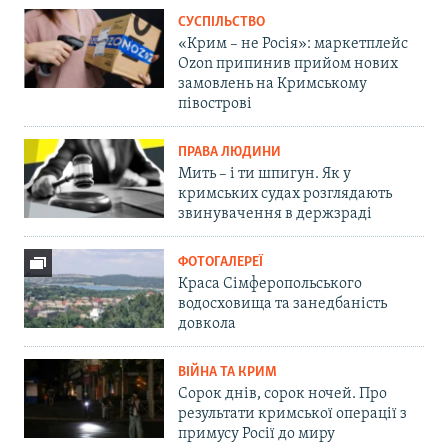
СУСПІЛЬСТВО
«Крим – не Росія»: маркетплейс
Ozon припинив прийом нових
замовлень на Кримському
півострові
ПРАВА ЛЮДИНИ
Мить – і ти шпигун. Як у
кримських судах розглядають
звинувачення в держзраді
ФОТОГАЛЕРЕЇ
Краса Сімферопольського
водосховища та занедбаність
довкола
ВІЙНА ТА КРИМ
Сорок днів, сорок ночей. Про
результати кримської операції з
примусу Росії до миру