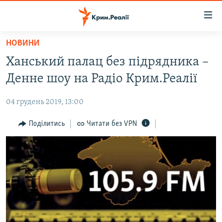
Доступність
посилання
Перейти
НОВИНИ
до
НОВИНИ
Ханський палац без підрядника –
основного
ВОДА.КРИМ
матеріалу
Денне шоу на Радіо Крим.Реалії
ВІДЕО ТА ФОТО
Перейти
до
04 грудень 2019, 13:00
ПОЛІТИКА
основної
БЛОГИ
Поділитись
Читати без VPN
навігації
Перейти
ПОГЛЯД
до
ІНТЕРВ'Ю
пошуку
ВСЕ ЗА ДЕНЬ
СПЕЦПРОЕКТИ
ЯК ОБІЙТИ БЛОКУВАННЯ
ДЕПОРТАЦІЯ