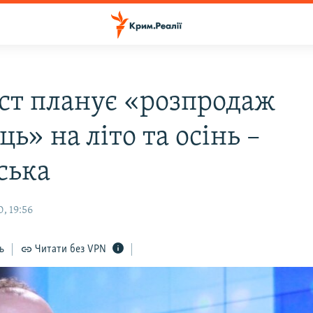
ст планує «розпродаж
ць» на літо та осінь –
ська
, 19:56
ь
Читати без VPN