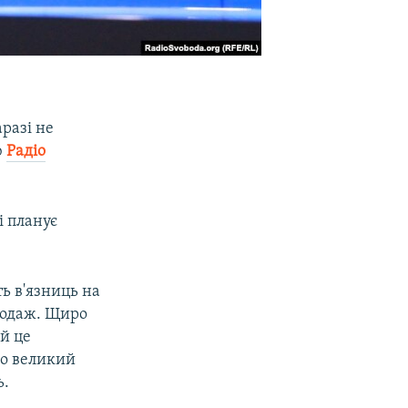
разі не
ю
Радіо
і планує
ь в'язниць на
продаж. Щиро
ий це
мо великий
ь.