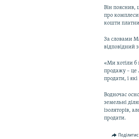
Він пояснив, 
про комплеси,
кошти платник
За словами М
відповідний 
«Ми хотіли б 
продажу – це 
продати, і як
Водночас осн
земельні діля
ізоляторів, а
продати.
Поділитис