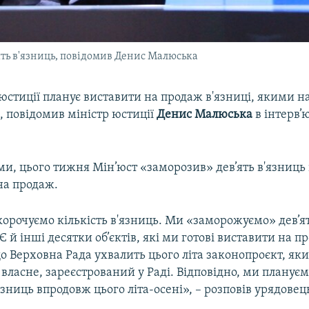
ть в'язниць, повідомив Денис Малюська
юстиції планує виставити на продаж в'язниці, якими на
, повідомив міністр юстиції
Денис Малюська
в інтерв’
ми, цього тижня Мін’юст «заморозив» дев’ять в'язниць 
на продаж.
орочуємо кількість в'язниць. Ми «заморожуємо» дев’ят
Є й інші десятки об’єктів, які ми готові виставити на 
о Верховна Рада ухвалить цього літа законопроєкт, як
, власне, зареєстрований у Раді. Відповідно, ми планує
зниць впродовж цього літа-осені», – розповів урядовец