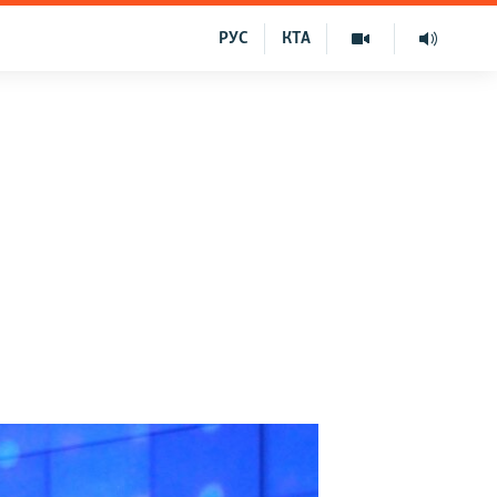
РУС
КТА