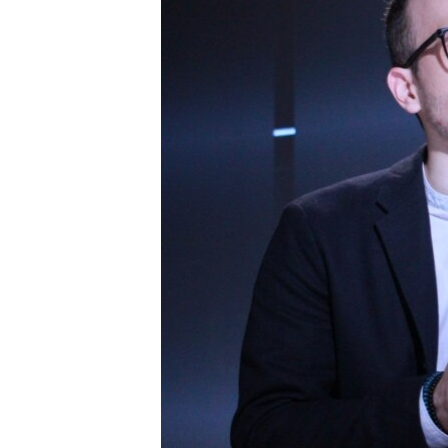
ВІДЕОУРОКИ «ELIFBE»
СВІДЧЕННЯ ОКУПАЦІЇ
УКРАЇНСЬКА ПРОБЛЕМА КРИМУ
ІНФОГРАФІКА