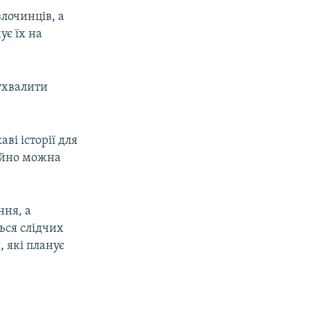
лочинців, а
ує їх на
ухвалити
ві історії для
ційно можна
ння, а
ться слідчих
, які планує