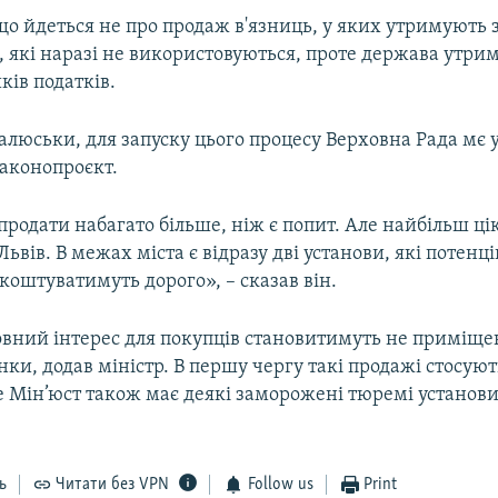
що йдеться не про продаж в'язниць, у яких утримують з
 які наразі не використовуються, проте держава утрим
ів податків.
алюськи, для запуску цього процесу Верховна Рада мє 
законопроєкт.
продати набагато більше, ніж є попит. Але найбільш ціка
Львів. В межах міста є відразу дві установи, які потен
і коштуватимуть дорого», – сказав він.
овний інтерес для покупців становитимуть не приміще
нки, додав міністр. В першу чергу такі продажі стосую
ле Мін’юст також має деякі заморожені тюремі установи
ь
Читати без VPN
Follow us
Print