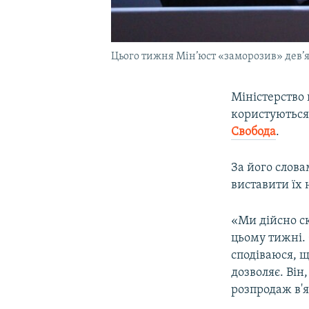
Цього тижня Мін’юст «заморозив» дев’я
Міністерство 
користуються
Свобода
.
За його слова
виставити їх 
«Ми дійсно ск
цьому тижні. 
сподіваюся, щ
дозволяє. Він
розпродаж в'я