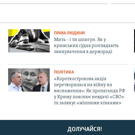
ПРАВА ЛЮДИНИ
Мить – і ти шпигун. Як у
кримських судах розглядають
звинувачення в держзраді
ПОЛІТИКА
«Короткострокова акція
перетворилася на війну на
виснаження»: Як пропаганда РФ
у Криму пояснює невдачі «СВО»
та залякує «мінними атаками»
ДОЛУЧАЙСЯ!