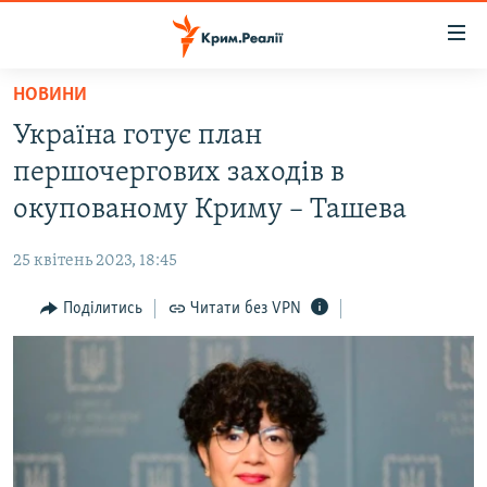
Доступність
посилання
Перейти
НОВИНИ
до
НОВИНИ
Україна готує план
основного
ВОДА.КРИМ
матеріалу
першочергових заходів в
ВІДЕО ТА ФОТО
Перейти
окупованому Криму – Ташева
до
ПОЛІТИКА
основної
25 квітень 2023, 18:45
БЛОГИ
навігації
Перейти
Поділитись
Читати без VPN
ПОГЛЯД
до
ІНТЕРВ'Ю
пошуку
ВСЕ ЗА ДЕНЬ
СПЕЦПРОЕКТИ
ЯК ОБІЙТИ БЛОКУВАННЯ
ДЕПОРТАЦІЯ