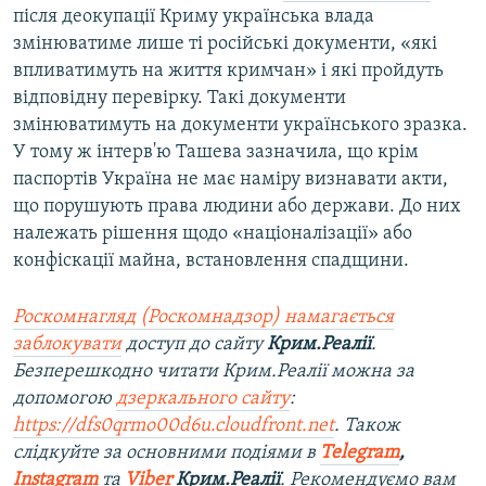
після деокупації Криму українська влада
змінюватиме лише ті російські документи, «які
впливатимуть на життя кримчан» і які пройдуть
відповідну перевірку. Такі документи
змінюватимуть на документи українського зразка.
У тому ж інтерв'ю Ташева зазначила, що крім
паспортів Україна не має наміру визнавати акти,
що порушують права людини або держави. До них
належать рішення щодо «націоналізації» або
конфіскації майна, встановлення спадщини.
Роскомнагляд (Роскомнадзор) намагається
заблокувати
доступ до сайту
Крим.Реалії
.
Безперешкодно читати Крим.Реалії можна за
допомогою
дзеркального сайту
:
https://dfs0qrmo00d6u.cloudfront.net
. Також
слідкуйте за основними подіями в
Telegram
,
Instagram
та
Viber
Крим.Реалії
. Ре
комендуємо вам