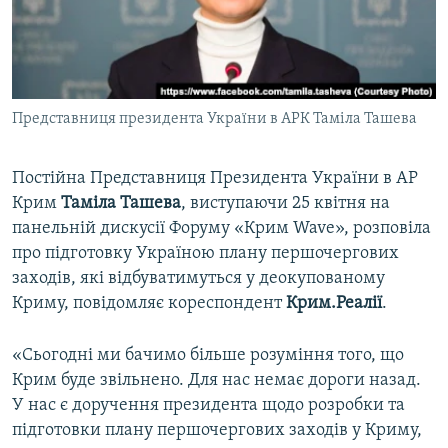
ВІДЕОУРОКИ «ELIFBE»
Русский
СВІДЧЕННЯ ОКУПАЦІЇ
Qırımtatar
УКРАЇНСЬКА ПРОБЛЕМА КРИМУ
Представниця президента України в АРК Таміла Ташева
ДОЛУЧАЙСЯ!
ІНФОГРАФІКА
Постійна Представниця Президента України в АР
Крим
Таміла Ташева
, виступаючи 25 квітня на
Усі сайти RFE/RL
панельній дискусії Форуму «Крим Wave», розповіла
про підготовку Україною плану першочергових
заходів, які відбуватимуться у деокупованому
Криму, повідомляє кореспондент
Крим.Реалії
.
«Сьогодні ми бачимо більше розуміння того, що
Крим буде звільнено. Для нас немає дороги назад.
У нас є доручення президента щодо розробки та
підготовки плану першочергових заходів у Криму,