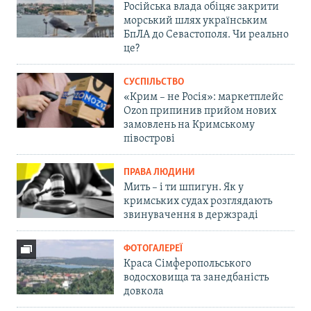
Російська влада обіцяє закрити
морський шлях українським
БпЛА до Севастополя. Чи реально
це?
СУСПІЛЬСТВО
«Крим – не Росія»: маркетплейс
Ozon припинив прийом нових
замовлень на Кримському
півострові
ПРАВА ЛЮДИНИ
Мить – і ти шпигун. Як у
кримських судах розглядають
звинувачення в держзраді
ФОТОГАЛЕРЕЇ
Краса Сімферопольського
водосховища та занедбаність
довкола