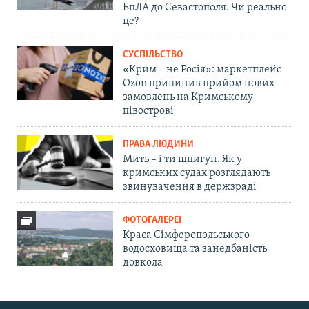
БпЛА до Севастополя. Чи реально
це?
СУСПІЛЬСТВО
«Крим – не Росія»: маркетплейс
Ozon припинив прийом нових
замовлень на Кримському
півострові
ПРАВА ЛЮДИНИ
Мить – і ти шпигун. Як у
кримських судах розглядають
звинувачення в держзраді
ФОТОГАЛЕРЕЇ
Краса Сімферопольського
водосховища та занедбаність
довкола