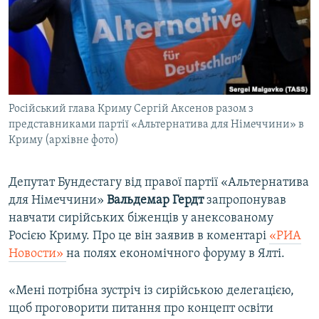
ВІДЕОУРОКИ «ELIFBE»
Русский
СВІДЧЕННЯ ОКУПАЦІЇ
Qırımtatar
УКРАЇНСЬКА ПРОБЛЕМА КРИМУ
ДОЛУЧАЙСЯ!
ІНФОГРАФІКА
Російський глава Криму Сергій Аксенов разом з
представниками партії «Альтернатива для Німеччини» в
Криму (архівне фото)
Усі сайти RFE/RL
Депутат Бундестагу від правої партії «Альтернатива
для Німеччини»
Вальдемар Гердт
запропонував
навчати сирійських біженців у анексованому
Росією Криму. Про це він заявив в коментарі
«РИА
Новости»
на полях економічного форуму в Ялті.
«Мені потрібна зустріч із сирійською делегацією,
щоб проговорити питання про концепт освіти