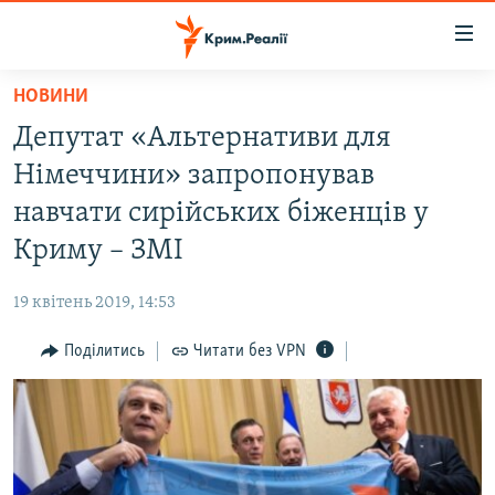
Доступність
посилання
Перейти
НОВИНИ
до
НОВИНИ
Депутат «Альтернативи для
основного
ВОДА.КРИМ
матеріалу
Німеччини» запропонував
ВІДЕО ТА ФОТО
Перейти
навчати сирійських біженців у
до
ПОЛІТИКА
Криму – ЗМІ
основної
БЛОГИ
навігації
19 квітень 2019, 14:53
Перейти
ПОГЛЯД
до
Поділитись
Читати без VPN
ІНТЕРВ'Ю
пошуку
ВСЕ ЗА ДЕНЬ
СПЕЦПРОЕКТИ
ЯК ОБІЙТИ БЛОКУВАННЯ
ДЕПОРТАЦІЯ