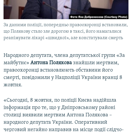
ВІДЕОУРОКИ «ELIFBE»
Русский
СВІДЧЕННЯ ОКУПАЦІЇ
Qırımtatar
За даними поліції, попередньо правоохоронці встановили,
УКРАЇНСЬКА ПРОБЛЕМА КРИМУ
що Полякову стало зле дорогою в таксі, його намагалися
ДОЛУЧАЙСЯ!
ІНФОГРАФІКА
реанімувати лікарі «швидкої», але констатували смерть
Народного депутата, члена депутатської групи «За
майбутнє»
Антона Полякова
знайшли мертвим,
Усі сайти RFE/RL
правоохоронці встановлюють обставини його
смерті, повідомили у Нацполіції України вранці 8
жовтня.
«Сьогодні, 8 жовтня, по поліції Києва надійшла
інформація про те, що у Дніпровському районі
столиці виявили мертвим Антона Полякова –
народного депутата України. Оперативний
черговий негайно направив на місце події слідчо-