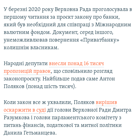
У березні 2020 року Верховна Рада проголосувала в
першому читання за проєкт закону про банки,
який був необхідний для співпраці з Міжнародним
валютним фондом. Документ, серед іншого,
унеможливлював повернення «Приватбанку»
колишнім власникам.
Народні депутати
внесли понад 16 тисяч
пропозицій правок
, що сповільнило розгляд
законопроєкту. Найбільше подав саме Антон
Поляков (понад шість тисяч).
Коли закон все ж ухвалили, Поляков
вирішив
оскаржити в суді
дії голови Верховної Ради Дмитра
Разумкова і голови парламентського комітету з
питань фінансів, податкової та митної політики
Данила Гетьманцева.