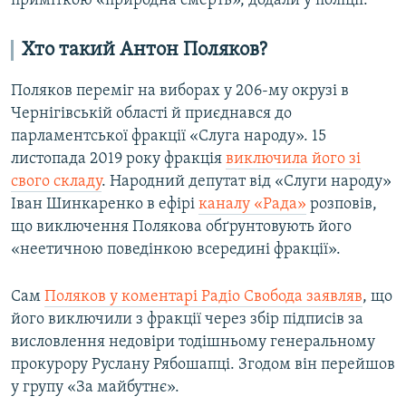
приміткою «природна смерть», додали у поліції.
Хто такий Антон Поляков?
Поляков переміг на виборах у 206-му окрузі в
Чернігівській області й приєднався до
парламентської фракції «Слуга народу». 15
листопада 2019 року фракція
виключила його зі
свого складу
. Народний депутат від «Слуги народу»
Іван Шинкаренко в ефірі
каналу «Рада»
розповів,
що виключення Полякова обґрунтовують його
«неетичною поведінкою всередині фракції».
Сам
Поляков у коментарі Радіо Свобода заявляв
, що
його виключили з фракції через збір підписів за
висловлення недовіри тодішньому генеральному
прокурору Руслану Рябошапці. Згодом він перейшов
у групу «За майбутнє».