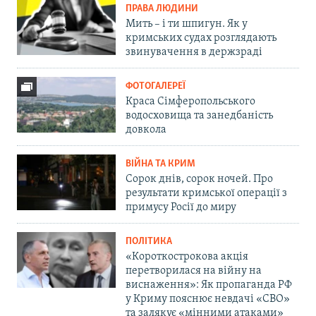
ПРАВА ЛЮДИНИ
Мить – і ти шпигун. Як у
кримських судах розглядають
звинувачення в держзраді
ФОТОГАЛЕРЕЇ
Краса Сімферопольського
водосховища та занедбаність
довкола
ВІЙНА ТА КРИМ
Сорок днів, сорок ночей. Про
результати кримської операції з
примусу Росії до миру
ПОЛІТИКА
«Короткострокова акція
перетворилася на війну на
виснаження»: Як пропаганда РФ
у Криму пояснює невдачі «СВО»
та залякує «мінними атаками»