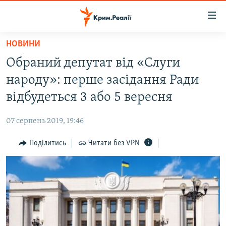
Доступність
посилання
Перейти
НОВИНИ
до
НОВИНИ
Обраний депутат від «Слуги
основного
ВОДА.КРИМ
матеріалу
народу»: перше засідання Ради
ВІДЕО ТА ФОТО
Перейти
відбудеться 3 або 5 вересня
до
ПОЛІТИКА
основної
07 серпень 2019, 19:46
БЛОГИ
навігації
Перейти
Поділитись
Читати без VPN
ПОГЛЯД
до
ІНТЕРВ'Ю
пошуку
ВСЕ ЗА ДЕНЬ
СПЕЦПРОЕКТИ
ЯК ОБІЙТИ БЛОКУВАННЯ
ДЕПОРТАЦІЯ