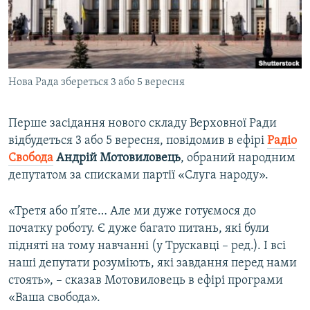
ВІДЕОУРОКИ «ELIFBE»
Русский
СВІДЧЕННЯ ОКУПАЦІЇ
Qırımtatar
УКРАЇНСЬКА ПРОБЛЕМА КРИМУ
Нова Рада збереться 3 або 5 вересня
ДОЛУЧАЙСЯ!
ІНФОГРАФІКА
Перше засідання нового складу Верховної Ради
відбудеться 3 або 5 вересня, повідомив в ефірі
Радіо
Усі сайти RFE/RL
Свобода
Андрій Мотовиловець
, обраний народним
депутатом за списками партії «Слуга народу».
«Третя або п’яте… Але ми дуже готуємося до
початку роботу. Є дуже багато питань, які були
підняті на тому навчанні (у Трускавці – ред.). І всі
наші депутати розуміють, які завдання перед нами
стоять», – сказав Мотовиловець в ефірі програми
«Ваша свобода».