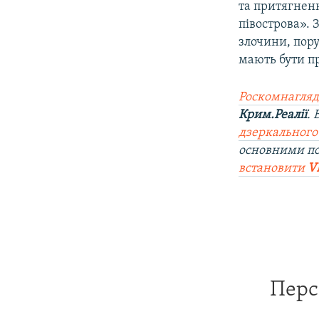
та притягненн
півострова». 
злочини, пор
мають бути пр
Роскомнагляд
Крим.Реалії
.
дзеркального
основними по
встановити
V
Перс