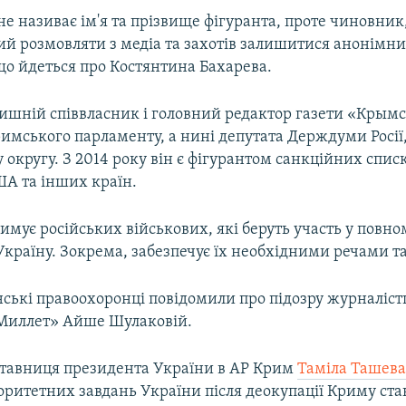
е називає ім'я та прізвище фігуранта, проте чиновник
й розмовляти з медіа та захотів залишитися анонімн
що йдеться про Костянтина Бахарева.
лишній співвласник і головний редактор газети «Крымс
имського парламенту, а нині депутата Держдуми Росії
округу. З 2014 року він є фігурантом санкційних списк
ША та інших країн.
имує російських військових, які беруть участь у пов
Україну. Зокрема, забезпечує їх необхідними речами т
ські правоохоронці повідомили про підозру журналістц
Миллет» Айше Шулаковій.
тавниця президента України в АР Крим
Таміла Ташева
оритетних завдань України після деокупації Криму ст