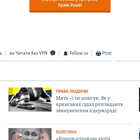
Крим.Реалії
ь
Читати без VPN
Follow us
Print
ПРАВА ЛЮДИНИ
Мить – і ти шпигун. Як у
кримських судах розглядають
звинувачення в держзраді
ПОЛІТИКА
«Короткострокова акція