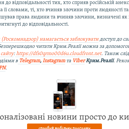
я до відповідальності тих, хто сприяв російській анекс
За її словами, ті, хто вчиняв злочини проти людяності та
ушував права людини та вчиняв злочини, визначені як
итягнуті до відповідальності.
 (Роскомнадзор) намагається заблокувати
доступ до са
 Безперешкодно читати Крим.Реалії можна за допомог
 сайту
:
https://dfs0qrmo00d6u.cloudfront.net
. Також слі
діями в
Telegram
,
Instagram
та
Viber
Крим.Реалії
. Рек
PN
.
оналізовані новини просто до к
спробуй мобільну програму