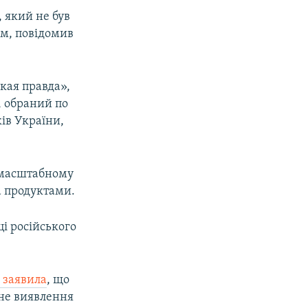
, який не був
им, повідомив
кая правда»,
, обраний по
ів України,
номасштабному
а продуктами.
і російського
 заявила
, що
ане виявлення