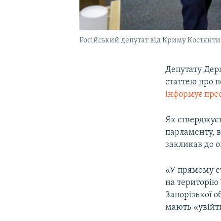
Російський депутат від Криму Костянтин
Депутату Дер
статтею про п
інформує пре
Як стверджує
парламенту, в
закликав до о
«У прямому е
на територію 
Запорізької о
мають «увійти