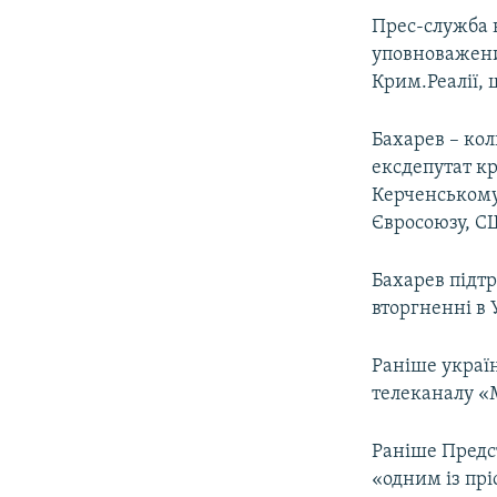
Прес-служба н
уповноважени
Крим.Реалії, 
Бахарев – ко
ексдепутат кр
Керченському 
Євросоюзу, С
Бахарев підтр
вторгненні в 
Раніше україн
телеканалу «
Раніше Предс
«одним із прі