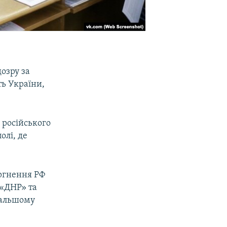
озру за
ть України,
 російського
олі, де
ргнення РФ
 «ДНР» та
одальшому