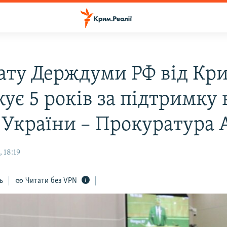
ату Держдуми РФ від Кр
ує 5 років за підтримку
 України – Прокуратура 
 18:19
ь
Читати без VPN