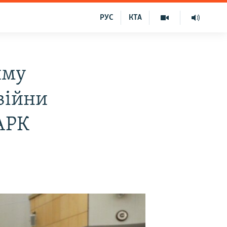
РУС
КТА
иму
 війни
АРК