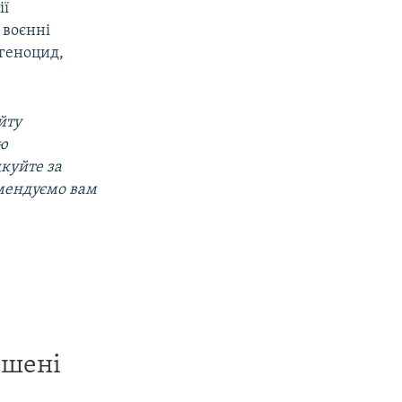
ії
 воєнні
 геноцид,
йту
ою
дкуйте за
омендуємо вам
ишені