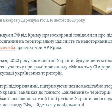
 Бахарев у Держдумі Росії, 16 лютого 2023 року
ждуми РФ від Криму правоохоронці повідомили про під
осягання на територіальну цілісність та недоторканніс
сслужба
прокуратури АР Крим.
ться, 2022 року громадянин України, будучи депутатом
зяв участь у програмі телеканалу «Миллет» у Сімфероп
купації українських територій.
тері підозрюваний, підтримуючи повномасштабне вто
України, закликав до повного «звільнення» територій
бласті, «звільнювати» й інші регіони України, які в п
 до складу РФ», – йдеться у повідомленні.