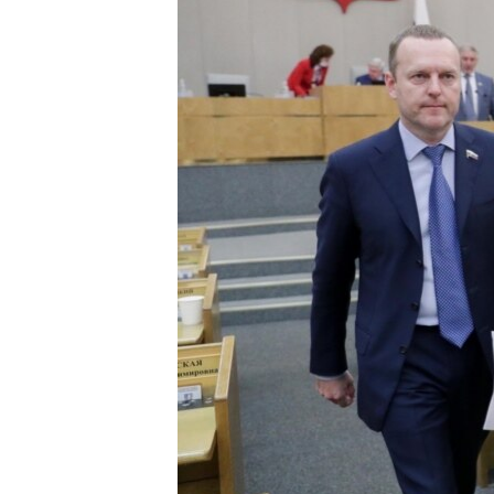
ВІДЕОУРОКИ «ELIFBE»
СВІДЧЕННЯ ОКУПАЦІЇ
УКРАЇНСЬКА ПРОБЛЕМА КРИМУ
ІНФОГРАФІКА