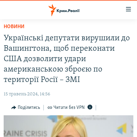
Доступність
посилання
Перейти
НОВИНИ
до
НОВИНИ
Українські депутати вирушили до
основного
ВОДА.КРИМ
матеріалу
Вашингтона, щоб переконати
ВІДЕО ТА ФОТО
Перейти
США дозволити удари
до
ПОЛІТИКА
американською зброєю по
основної
БЛОГИ
навігації
території Росії – ЗМІ
Перейти
ПОГЛЯД
до
15 травень 2024, 14:56
ІНТЕРВ'Ю
пошуку
Поділитись
Читати без VPN
ВСЕ ЗА ДЕНЬ
СПЕЦПРОЕКТИ
ЯК ОБІЙТИ БЛОКУВАННЯ
ДЕПОРТАЦІЯ