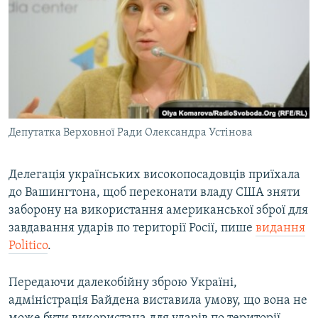
ВІДЕОУРОКИ «ELIFBE»
Русский
СВІДЧЕННЯ ОКУПАЦІЇ
Qırımtatar
УКРАЇНСЬКА ПРОБЛЕМА КРИМУ
ДОЛУЧАЙСЯ!
ІНФОГРАФІКА
Депутатка Верховної Ради Олександра Устінова
Усі сайти RFE/RL
Делегація українських високопосадовців приїхала
до Вашингтона, щоб переконати владу США зняти
заборону на використання американської зброї для
завдавання ударів по території Росії, пише
видання
Politico
.
Передаючи далекобійну зброю Україні,
адміністрація Байдена виставила умову, що вона не