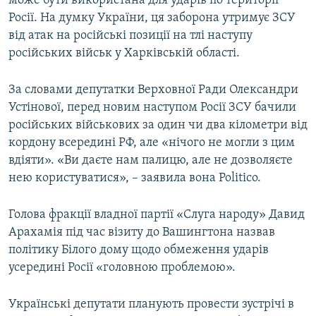
може бути використана для ударів по території
Росії. На думку України, ця заборона утримує ЗСУ
від атак на російські позиції на тлі наступу
російських військ у Харківській області.
За словами депутатки Верховної Ради Олександри
Устінової, перед новим наступом Росії ЗСУ бачили
російських військових за один чи два кілометри від
кордону всередині РФ, але «нічого не могли з цим
вдіяти». «Ви даєте нам палицю, але не дозволяєте
нею користуватися», – заявила вона Politico.
Голова фракції владної партії «Слуга народу» Давид
Арахамія під час візиту до Вашингтона назвав
політику Білого дому щодо обмеження ударів
усередині Росії «головною проблемою».
Українські депутати планують провести зустрічі в