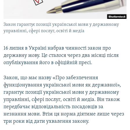
ВІДЕОУРОКИ «ELIFBE»
Русский
СВІДЧЕННЯ ОКУПАЦІЇ
Qırımtatar
Закон гарантує позиції української мови у державному
УКРАЇНСЬКА ПРОБЛЕМА КРИМУ
управлінні, сфері послуг, освіті й медіа
ДОЛУЧАЙСЯ!
ІНФОГРАФІКА
16 липня в Україні набрав чинності закон про
державну мову. Це сталося через два місяці після
опублікування його в офіційній пресі.
Усі сайти RFE/RL
Закон, що має назву «Про забезпечення
функціонування української мови як державної»,
гарантує позиції української мови у державному
управлінні, сфері послуг, освіті й медіа. Він також
передбачає відповідальність посадовців за
незнання мови. Втім ця норма діятиме лише через
три роки від дати ухвалення закону.