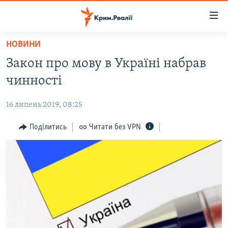
Доступність
посилання
Перейти
НОВИНИ
до
НОВИНИ
Закон про мову в Україні набрав
основного
ВОДА.КРИМ
матеріалу
чинності
ВІДЕО ТА ФОТО
Перейти
до
16 липень 2019, 08:25
ПОЛІТИКА
основної
БЛОГИ
Поділитись
Читати без VPN
навігації
Перейти
ПОГЛЯД
до
ІНТЕРВ'Ю
пошуку
ВСЕ ЗА ДЕНЬ
СПЕЦПРОЕКТИ
ЯК ОБІЙТИ БЛОКУВАННЯ
ДЕПОРТАЦІЯ