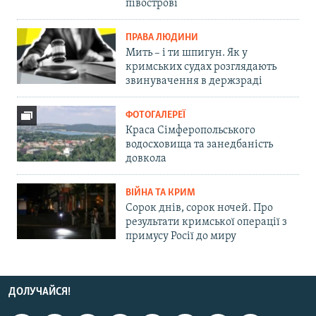
півострові
ПРАВА ЛЮДИНИ
Мить – і ти шпигун. Як у
кримських судах розглядають
звинувачення в держзраді
ФОТОГАЛЕРЕЇ
Краса Сімферопольського
водосховища та занедбаність
довкола
ВІЙНА ТА КРИМ
Сорок днів, сорок ночей. Про
результати кримської операції з
примусу Росії до миру
ДОЛУЧАЙСЯ!