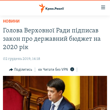
Доступність
посилання
Перейти
НОВИНИ
до
НОВИНИ
Голова Верховної Ради підписав
основного
ВОДА.КРИМ
матеріалу
закон про державний бюджет на
ВІДЕО ТА ФОТО
Перейти
2020 рік
до
ПОЛІТИКА
основної
02 грудень 2019, 14:18
БЛОГИ
навігації
Перейти
Поділитись
Читати без VPN
ПОГЛЯД
до
ІНТЕРВ'Ю
пошуку
ВСЕ ЗА ДЕНЬ
СПЕЦПРОЕКТИ
ЯК ОБІЙТИ БЛОКУВАННЯ
ДЕПОРТАЦІЯ