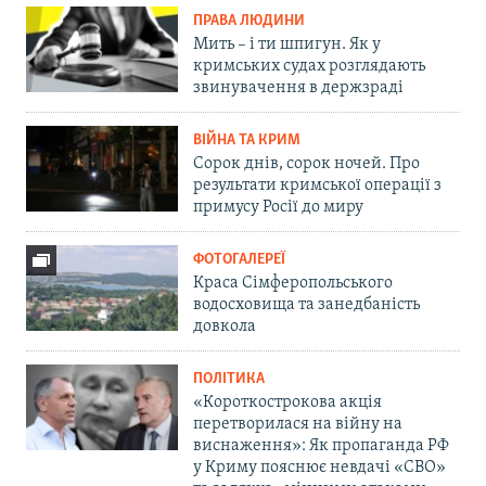
ПРАВА ЛЮДИНИ
Мить – і ти шпигун. Як у
кримських судах розглядають
звинувачення в держзраді
ВІЙНА ТА КРИМ
Сорок днів, сорок ночей. Про
результати кримської операції з
примусу Росії до миру
ФОТОГАЛЕРЕЇ
Краса Сімферопольського
водосховища та занедбаність
довкола
ПОЛІТИКА
«Короткострокова акція
перетворилася на війну на
виснаження»: Як пропаганда РФ
у Криму пояснює невдачі «СВО»