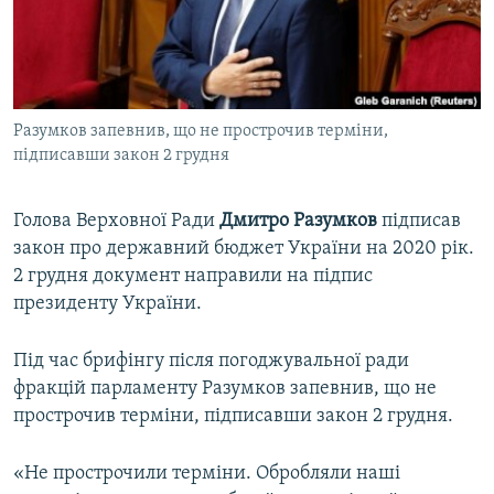
ВІДЕОУРОКИ «ELIFBE»
Русский
СВІДЧЕННЯ ОКУПАЦІЇ
Qırımtatar
УКРАЇНСЬКА ПРОБЛЕМА КРИМУ
Разумков запевнив, що не прострочив терміни,
ДОЛУЧАЙСЯ!
ІНФОГРАФІКА
підписавши закон 2 грудня
Голова Верховної Ради
Дмитро Разумков
підписав
Усі сайти RFE/RL
закон про державний бюджет України на 2020 рік.
2 грудня документ направили на підпис
президенту України.
Під час брифінгу після погоджувальної ради
фракцій парламенту Разумков запевнив, що не
прострочив терміни, підписавши закон 2 грудня.
«Не прострочили терміни. Обробляли наші