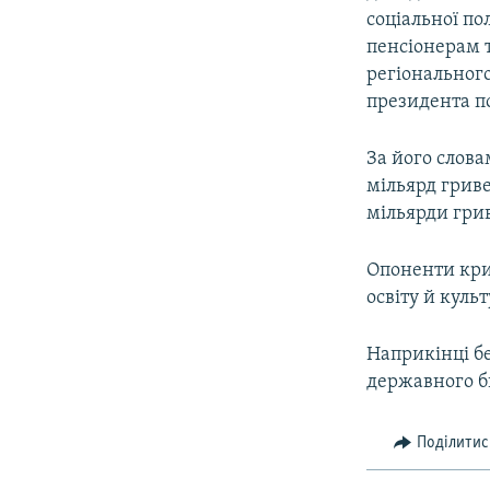
соціальної по
пенсіонерам 
регіональног
президента по
За його слов
мільярд гриве
мільярди грив
Опоненти кри
освіту й культ
Наприкінці б
державного бю
Поділитис