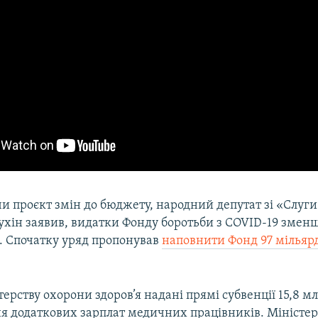
и проєкт змін до бюджету, народний депутат зі «Слуги
хін заявив, видатки Фонду боротьби з COVID-19 зменш
. Спочатку уряд пропонував
наповнити Фонд 97 мілья
ерству охорони здоров’я надані прямі субвенції 15,8 м
ня додаткових зарплат медичних працівників. Міністер