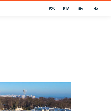
РУС
КТА