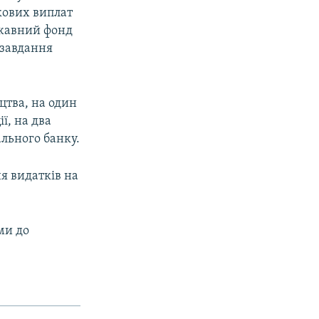
ткових виплат
ржавний фонд
 завдання
цтва, на один
ї, на два
льного банку.
я видатків на
ми до