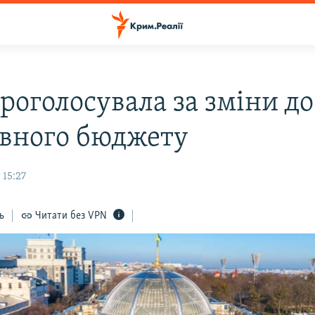
роголосувала за зміни до
вного бюджету
 15:27
ь
Читати без VPN