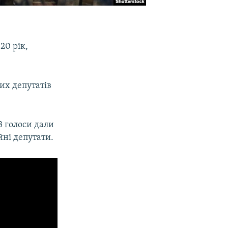
20 рік,
их депутатів
3 голоси дали
йні депутати.