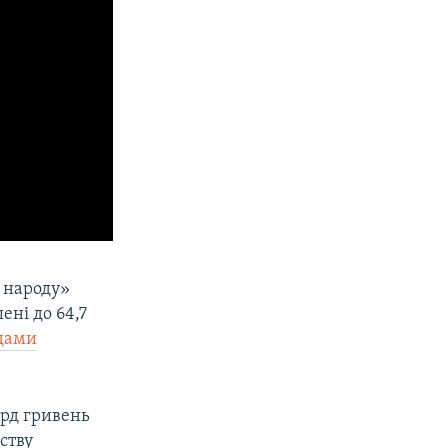
 народу»
ені до 64,7
рдами
лрд гривень
ству