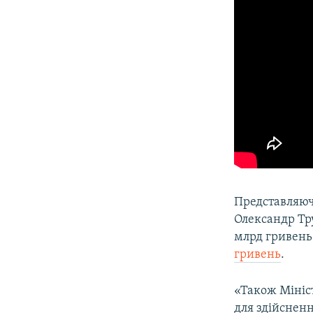
Представляюч
Олександр Тру
млрд гривень
гривень
.
«Також Мініст
для здійснен