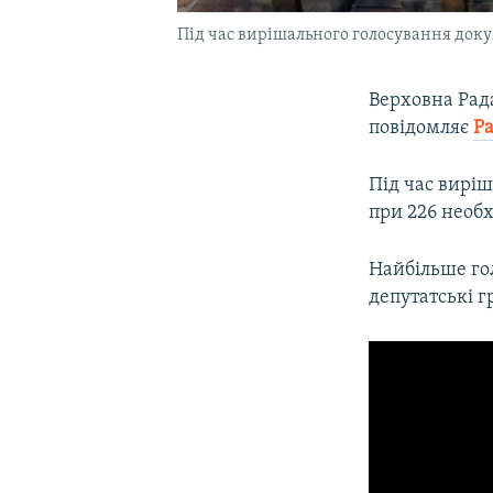
Під час вирішального голосування док
Верховна Рада
повідомляє
Ра
Під час вирі
при 226 необх
Найбільше гол
депутатські г