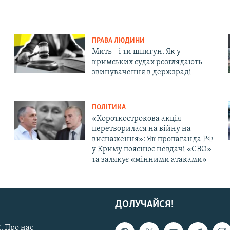
ПРАВА ЛЮДИНИ
Мить – і ти шпигун. Як у
кримських судах розглядають
звинувачення в держзраді
ПОЛІТИКА
«Короткострокова акція
перетворилася на війну на
виснаження»: Як пропаганда РФ
у Криму пояснює невдачі «СВО»
та залякує «мінними атаками»
ДОЛУЧАЙСЯ!
. Про нас