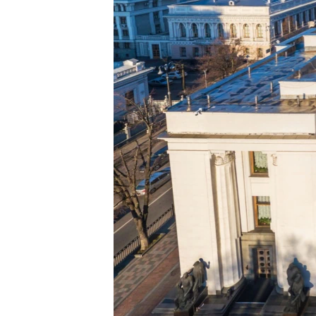
ВІДЕОУРОКИ «ELIFBE»
СВІДЧЕННЯ ОКУПАЦІЇ
УКРАЇНСЬКА ПРОБЛЕМА КРИМУ
ІНФОГРАФІКА