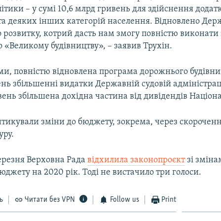
літики – у сумі 10,6 млрд гривень для здійснення дода
та деяких інших категорій населення. Відновлено Де
о розвитку, котрий дасть нам змогу повністю виконати
 «Великому будівництву», – заявив Трухін.
ами, повністю відновлена програма дорожнього будівни
нь збільшенні видатки Державній судовій адміністраці
ень збільшена дохідна частина від дивідендів Націона
тикували зміни до бюджету, зокрема, через скороченн
уру.
ерезня Верховна Рада
відхилила законопроєкт
зі зміна
джету на 2020 рік. Тоді не вистачило три голоси.
ь
Читати без VPN
Follow us
Print