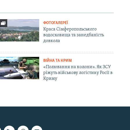
ФОТОГАЛЕРЕЇ
Краса Сімферопольського
водосховища та занедбаність
довкола
ВІЙНА ТА КРИМ
«Полювання на колони». Як ЗСУ
ріжуть військову логістику Росії в
Криму