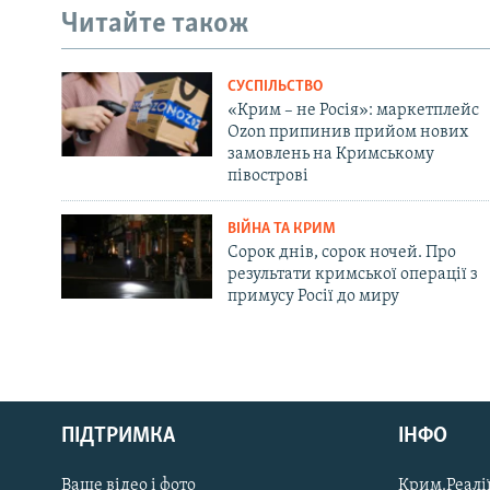
Читайте також
СУСПІЛЬСТВО
«Крим – не Росія»: маркетплейс
Ozon припинив прийом нових
замовлень на Кримському
півострові
ВІЙНА ТА КРИМ
Сорок днів, сорок ночей. Про
результати кримської операції з
примусу Росії до миру
Русский
ПІДТРИМКА
ІНФО
Qırımtatar
Ваше відео і фото
Крим.Реалії