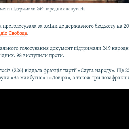
умент підтримали 249 народних депутатів
 проголосувала за зміни до державного бюджету на 20
діо Свобода
.
шального голосування документ підтримали 249 народн
ідних. 98 виступили проти.
осів (226) віддала фракція партії «Слуга народу». Ще 2
рупи «За майбутнє» і «Довіра», а також три позафракці