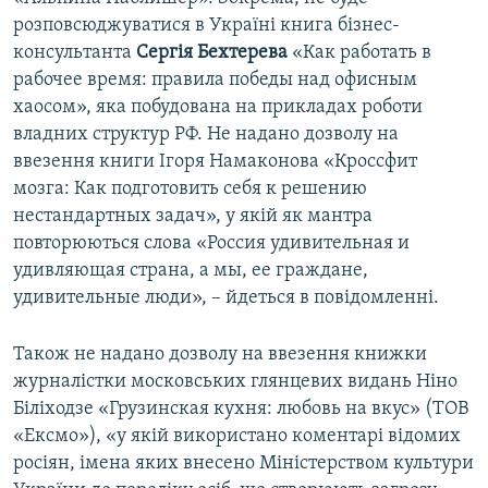
розповсюджуватися в Україні книга бізнес-
консультанта
Сергія Бехтерева
«Как работать в
рабочее время: правила победы над офисным
хаосом», яка побудована на прикладах роботи
владних структур РФ. Не надано дозволу на
ввезення книги Ігоря Намаконова «Кроссфит
мозга: Как подготовить себя к решению
нестандартных задач», у якій як мантра
повторюються слова «Россия удивительная и
удивляющая страна, а мы, ее граждане,
удивительные люди», – йдеться в повідомленні.
Також не надано дозволу на ввезення книжки
журналістки московських глянцевих видань Ніно
Біліходзе «Грузинская кухня: любовь на вкус» (ТОВ
«Ексмо»), «у якій використано коментарі відомих
росіян, імена яких внесено Міністерством культури