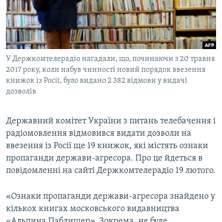
ВІДЕОУРОКИ «ELIFBE»
Русский
СВІДЧЕННЯ ОКУПАЦІЇ
Qırımtatar
УКРАЇНСЬКА ПРОБЛЕМА КРИМУ
У Держкомтелерадіо нагадали, що, починаючи з 20 травня
ДОЛУЧАЙСЯ!
ІНФОГРАФІКА
2017 року, коли набув чинності новий порядок ввезення
книжок із Росії, було видано 2 382 відмови у видачі
дозволів
Усі сайти RFE/RL
Державний комітет України з питань телебачення і
радіомовлення відмовився видати дозволи на
ввезення із Росії ще 19 книжок, які містять ознаки
пропаганди держави-агресора. Про це йдеться в
повідомленні на сайті Держкомтелерадіо 19 лютого.
«Ознаки пропаганди держави-агресора знайдено у
кількох книгах московського видавництва
«Альпина Паблишер». Зокрема, не буде