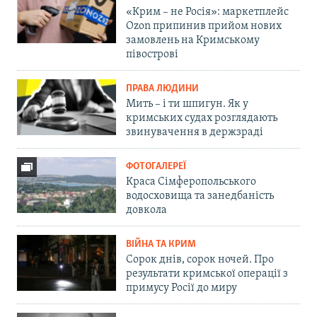
«Крим – не Росія»: маркетплейс
Ozon припинив прийом нових
замовлень на Кримському
півострові
ПРАВА ЛЮДИНИ
Мить – і ти шпигун. Як у
кримських судах розглядають
звинувачення в держзраді
ФОТОГАЛЕРЕЇ
Краса Сімферопольського
водосховища та занедбаність
довкола
ВІЙНА ТА КРИМ
Сорок днів, сорок ночей. Про
результати кримської операції з
примусу Росії до миру