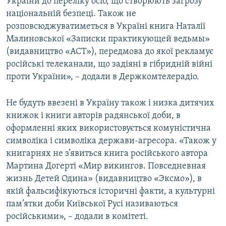
України до переліку осіб, що створюють загрозу
національній безпеці. Також не
розповсюджуватиметься в Україні книга Наталії
Малиновської «Записки практикующей ведьмы»
(видавництво «АСТ»), передмова до якої рекламує
російські телеканали, що задіяні в гібридній війні
проти України», – додали в Держкомтелерадіо.
Не будуть ввезені в Україну також і низка дитячих
книжок і книги авторів радянської доби, в
оформленні яких використовується комуністична
символіка і символіка держави-агресора. «Також у
книгарнях не з’явиться книга російського автора
Мартина Догерті «Мир викингов. Повседневная
жизнь Детей Одина» (видавництво «Эксмо»), в
якій фальсифікуються історичні факти, а культурні
пам’ятки доби Київської Русі називаються
російськими», – додали в комітеті.