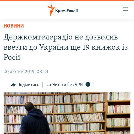
Доступність
посилання
Перейти
НОВИНИ
до
НОВИНИ
Держкомтелерадіо не дозволив
основного
ВОДА.КРИМ
матеріалу
ввезти до України ще 19 книжок із
ВІДЕО ТА ФОТО
Перейти
Росії
до
ПОЛІТИКА
основної
20 лютий 2019, 08:24
БЛОГИ
навігації
Перейти
Поділитись
Читати без VPN
ПОГЛЯД
до
ІНТЕРВ'Ю
пошуку
ВСЕ ЗА ДЕНЬ
СПЕЦПРОЕКТИ
ЯК ОБІЙТИ БЛОКУВАННЯ
ДЕПОРТАЦІЯ