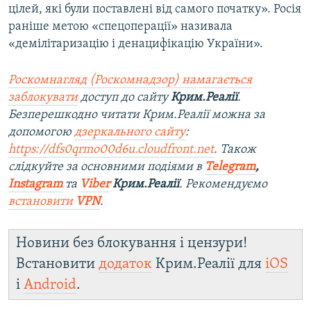
цілей, які були поставлені від самого початку». Росія
раніше метою «спецоперації» називала
«демілітаризацію і денацифікацію України».
Роскомнагляд (Роскомнадзор) намагається
заблокувати
доступ до сайту
Крим.Реалії
.
Безперешкодно читати Крим.Реалії можна за
допомогою
дзеркального сайту
:
https://dfs0qrmo00d6u.cloudfront.net
. Також
слідкуйте за основними подіями в
Telegram
,
Instagram
та
Viber
Крим.Реалії
. Рекомендуємо
встановити
VPN
.
Новини без блокування і цензури!
Встановити
додаток
Крим.Реалії для
iOS
і
Android
.