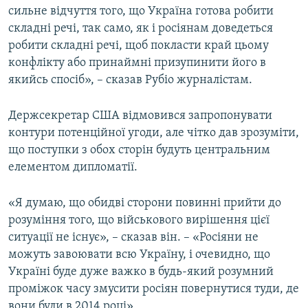
сильне відчуття того, що Україна готова робити
складні речі, так само, як і росіянам доведеться
робити складні речі, щоб покласти край цьому
конфлікту або принаймні призупинити його в
якийсь спосіб», – сказав Рубіо журналістам.
Держсекретар США відмовився запропонувати
контури потенційної угоди, але чітко дав зрозуміти,
що поступки з обох сторін будуть центральним
елементом дипломатії.
«Я думаю, що обидві сторони повинні прийти до
розуміння того, що військового вирішення цієї
ситуації не існує», – сказав він. – «Росіяни не
можуть завоювати всю Україну, і очевидно, що
Україні буде дуже важко в будь-який розумний
проміжок часу змусити росіян повернутися туди, де
вони були в 2014 році».