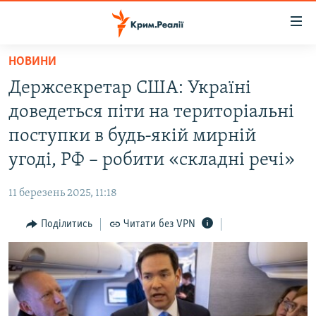
Доступність
посилання
Перейти
НОВИНИ
до
НОВИНИ
Держсекретар США: Україні
основного
ВОДА.КРИМ
матеріалу
доведеться піти на територіальні
ВІДЕО ТА ФОТО
Перейти
поступки в будь-якій мирній
до
ПОЛІТИКА
угоді, РФ – робити «складні речі»
основної
БЛОГИ
навігації
11 березень 2025, 11:18
Перейти
ПОГЛЯД
до
Поділитись
Читати без VPN
ІНТЕРВ'Ю
пошуку
ВСЕ ЗА ДЕНЬ
СПЕЦПРОЕКТИ
ЯК ОБІЙТИ БЛОКУВАННЯ
ДЕПОРТАЦІЯ