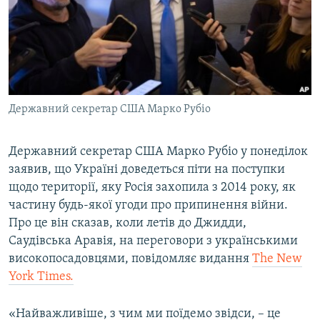
ВІДЕОУРОКИ «ELIFBE»
Русский
СВІДЧЕННЯ ОКУПАЦІЇ
Qırımtatar
УКРАЇНСЬКА ПРОБЛЕМА КРИМУ
ДОЛУЧАЙСЯ!
ІНФОГРАФІКА
Державний секретар США Марко Рубіо
Державний секретар США Марко Рубіо у понеділок
Усі сайти RFE/RL
заявив, що Україні доведеться піти на поступки
щодо території, яку Росія захопила з 2014 року, як
частину будь-якої угоди про припинення війни.
Про це він сказав, коли летів до Джидди,
Саудівська Аравія, на переговори з українськими
високопосадовцями, повідомляє видання
The New
York Times.
«Найважливіше, з чим ми поїдемо звідси, – це